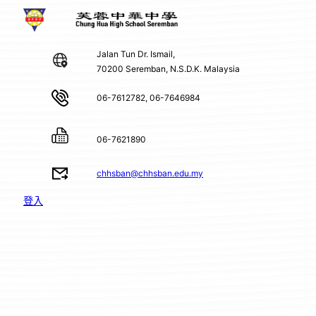
Jalan Tun Dr. Ismail,
70200 Seremban, N.S.D.K. Malaysia
06-7612782, 06-7646984
06-7621890
chhsban@chhsban.edu.my
登入