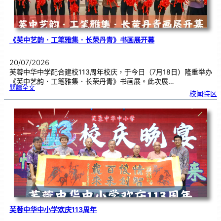
《芙中艺韵．工笔雅集．长荣丹青》书画展开幕
20/07/2026
芙蓉中华中学配合建校113周年校庆，于今日（7月18日）隆重举办
《芙中艺韵．工笔雅集．长荣丹青》书画展。此次展…
:
閱讀全文
《
校闻特区
芙
中
艺
韵
．
工
笔
雅
集
．
长
荣
丹
青
》
书
画
展
开
幕
芙蓉中华中小学欢庆113周年