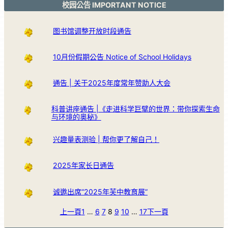
校园公告 IMPORTANT NOTICE
图书馆调整开放时段通告
10月份假期公告 Notice of School Holidays
通告 | 关于2025年度常年赞助人大会
科普讲座通告 |《走进科学巨擘的世界：带你探索生命
与环境的奥秘》
兴趣量表测验 | 帮你更了解自己！
2025年家长日通告
诚邀出席“2025年芙中教育展”
上一頁
1
…
6
7
8
9
10
…
17
下一頁