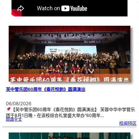
芙中管乐团60周年《奏花悦韵》圆满演出
06/08/2026
【芙中管乐团60周年《奏花悦韵》圆满演出】 芙蓉中华中学管乐
团于8月1日晚，在该校综合礼堂盛大举办“60周年…
:
閱讀全文
芙
校闻特区
中
管
乐
团
6
0
周
年