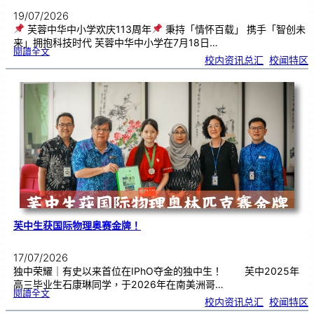
19/07/2026
芙蓉中华中小学欢庆113周年
秉持「情怀百载」 携手「智创未
来」拥抱科技时代 芙蓉中华中小学在7月18日…
:
閱讀全文
芙
校内资讯总汇
, 
校闻特区
蓉
中
华
中
小
学
欢
庆
1
1
3
周
年
芙中生获国际物理奥赛金牌！
17/07/2026
独中荣耀｜有史以来首位在IPhO夺金的独中生！ 芙中2025年
高三毕业生石康琳同学，于2026年在南美洲哥…
:
閱讀全文
芙
校内资讯总汇
, 
校闻特区
中
生
获