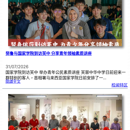
《
奏
花
悦
韵
》
圆
满
演
出
努鲁与国家学院到访芙中 分享青年领袖素质讲座
31/07/2026
国家学院到访芙中 举办青年公民素质讲座 芙蓉中华中学日前迎来一
群特别的客人，首相署马来西亚国家学院日前安排了一…
:
閱讀全文
努
校闻特区
鲁
与
国
家
学
院
到
访
芙
中
分
享
青
年
领
袖
素
质
讲
座