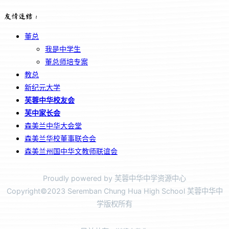
友情连结：
董总
我是中学生
董总师培专案
教总
新纪元大学
芙蓉中华校友会
芙中家长会
森美兰中华大会堂
森美兰华校董事联合会
森美兰州国中华文教师联谊会
Proudly powered by 芙蓉中华中学资源中心
Copyright©2023 Seremban Chung Hua High School 芙蓉中华中
学版权所有