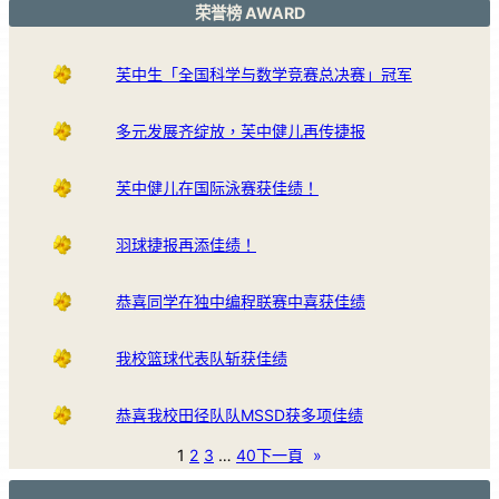
荣誉榜 AWARD
芙中生「全国科学与数学竞赛总决赛」冠军
多元发展齐绽放，芙中健儿再传捷报
芙中健儿在国际泳赛获佳绩！
羽球捷报再添佳绩！
恭喜同学在独中编程联赛中喜获佳绩
我校篮球代表队斩获佳绩
恭喜我校田径队队MSSD获多项佳绩
1
2
3
…
40
下一頁
»