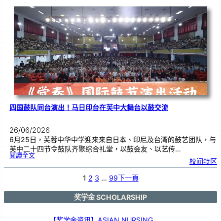
国
际
物
理
奥
赛
金
牌
！
四国鼓队同台演出！马日印台在芙中大舞台以鼓交流
26/06/2026
6月25日，芙蓉中华中学迎来来自日本、印尼及台湾的鼓艺团队，与
芙中二十四节令鼓队齐聚综合礼堂，以鼓会友、以艺传…
:
閱讀全文
四
校闻特区
国
鼓
队
同
台
1
2
3
…
99
下一頁
演
出
！
马
日
印
奖学金 SCHOLARSHIP
台
在
芙
中
大
舞
【奖学金资讯】ASIAN NURSING
台