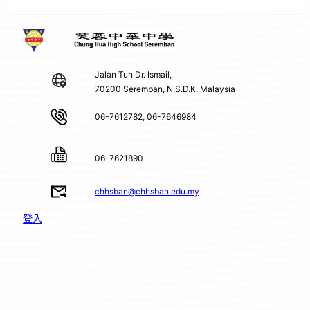
Jalan Tun Dr. Ismail,
70200 Seremban, N.S.D.K. Malaysia
06-7612782, 06-7646984
06-7621890
chhsban@chhsban.edu.my
登入