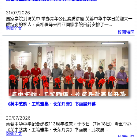
31/07/2026
国家学院到访芙中 举办青年公民素质讲座 芙蓉中华中学日前迎来一
群特别的客人，首相署马来西亚国家学院日前安排了一…
:
閱讀全文
努
校闻特区
鲁
与
国
家
学
院
到
访
芙
中
分
享
青
年
领
袖
素
质
讲
座
《芙中艺韵．工笔雅集．长荣丹青》书画展开幕
20/07/2026
芙蓉中华中学配合建校113周年校庆，于今日（7月18日）隆重举办
《芙中艺韵．工笔雅集．长荣丹青》书画展。此次展…
:
閱讀全文
《