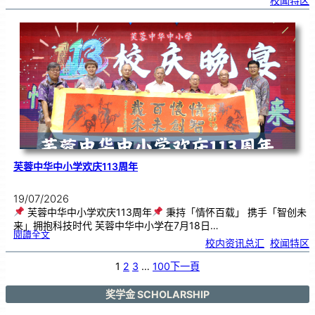
校闻特区
芙
中
艺
韵
．
工
笔
雅
集
．
长
荣
丹
青
》
书
画
展
开
幕
芙蓉中华中小学欢庆113周年
19/07/2026
芙蓉中华中小学欢庆113周年
秉持「情怀百载」 携手「智创未
来」拥抱科技时代 芙蓉中华中小学在7月18日…
:
閱讀全文
芙
校内资讯总汇
, 
校闻特区
蓉
中
华
中
小
1
2
3
…
100
下一頁
学
欢
庆
1
1
3
奖学金 SCHOLARSHIP
周
年