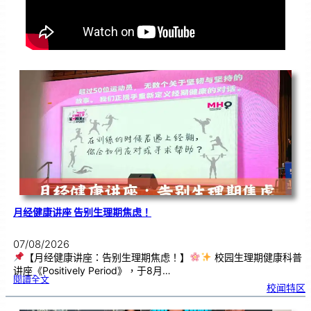
月经健康讲座 告别生理期焦虑！
07/08/2026
【月经健康讲座：告别生理期焦虑！】
校园生理期健康科普
讲座《Positively Period》，于8月…
:
閱讀全文
月
校闻特区
经
健
康
讲
座