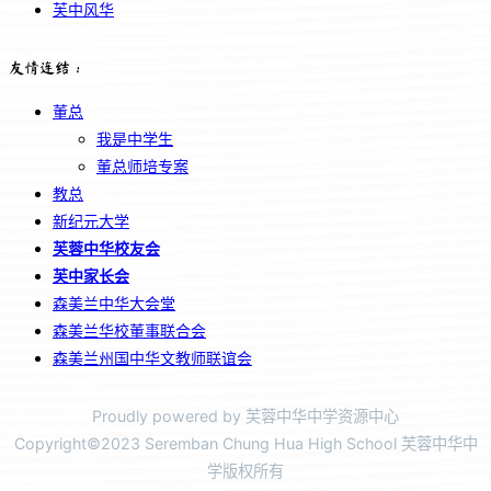
芙中风华
友情连结：
董总
我是中学生
董总师培专案
教总
新纪元大学
芙蓉中华校友会
芙中家长会
森美兰中华大会堂
森美兰华校董事联合会
森美兰州国中华文教师联谊会
Proudly powered by 芙蓉中华中学资源中心
Copyright©2023 Seremban Chung Hua High School 芙蓉中华中
学版权所有