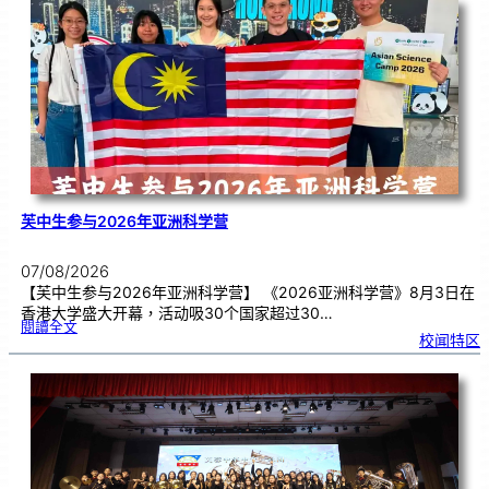
告
别
生
理
期
焦
虑
！
芙中生参与2026年亚洲科学营
07/08/2026
【芙中生参与2026年亚洲科学营】 《2026亚洲科学营》8月3日在
香港大学盛大开幕，活动吸30个国家超过30…
:
閱讀全文
芙
校闻特区
中
生
参
与
2
0
2
6
年
亚
洲
科
学
营