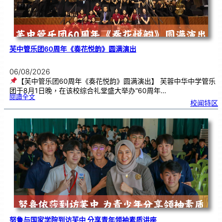
芙中管乐团60周年《奏花悦韵》圆满演出
06/08/2026
【芙中管乐团60周年《奏花悦韵》圆满演出】 芙蓉中华中学管乐
团于8月1日晚，在该校综合礼堂盛大举办“60周年…
:
閱讀全文
芙
校闻特区
中
管
乐
团
6
0
周
年
《
奏
花
悦
韵
》
圆
满
演
出
努鲁与国家学院到访芙中 分享青年领袖素质讲座