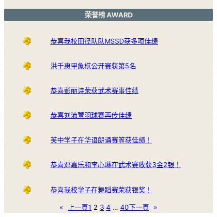
荣誉榜 AWARD
恭喜我校田径队队MSSD获多项佳绩
洪千惠甲象棋公开赛获第5名
恭喜彭丽诗荣获武术赛事佳绩
恭喜刘沛萱羽球赛再传佳绩
芙中学子在华语朗诵赛等获佳绩！
恭喜邓嘉乐和李心琳在武术赛收获3金2银！
恭喜我校学子在舞蹈赛荣获银奖！
«
上一頁
1
2
3
4
…
40
下一頁
»