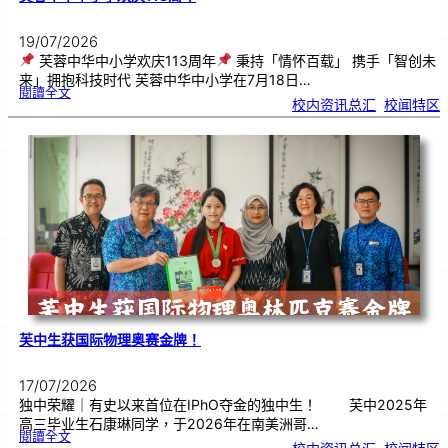
19/07/2026
芙蓉中华中小学欢庆113周年
秉持「情怀百载」 携手「智创未
来」拥抱科技时代 芙蓉中华中小学在7月18日…
:
閱讀全文
芙
校内资讯总汇
, 
校闻特区
蓉
中
华
中
小
学
欢
庆
1
1
3
周
年
芙中生获国际物理奥赛金牌！
17/07/2026
独中荣耀｜有史以来首位在IPhO夺金的独中生！ 芙中2025年
高三毕业生石康琳同学，于2026年在南美洲哥…
:
閱讀全文
芙