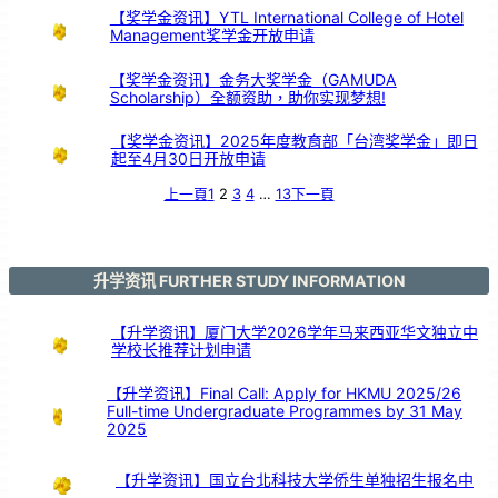
大
舞
【奖学金资讯】YTL International College of Hotel
台
以
Management奖学金开放申请
鼓
交
流
【奖学金资讯】金务大奖学金（GAMUDA
Scholarship）全额资助，助你实现梦想!
【奖学金资讯】2025年度教育部「台湾奖学金」即日
起至4月30日开放申请
上一頁
1
2
3
4
…
13
下一頁
升学资讯 FURTHER STUDY INFORMATION
【升学资讯】厦门大学2026学年马来西亚华文独立中
学校长推荐计划申请
【升学资讯】Final Call: Apply for HKMU 2025/26
Full-time Undergraduate Programmes by 31 May
2025
【升学资讯】国立台北科技大学侨生单独招生报名中