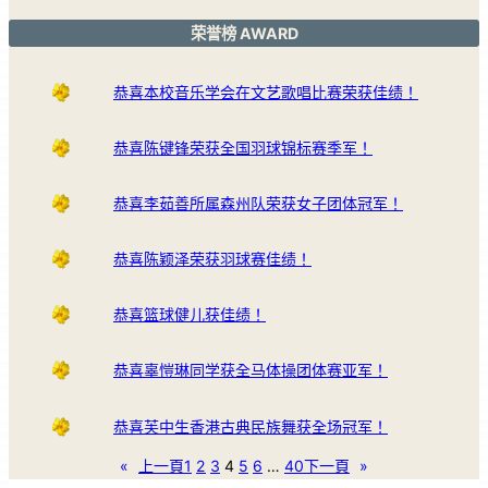
荣誉榜 AWARD
恭喜本校音乐学会在文艺歌唱比赛荣获佳绩！
恭喜陈键锋荣获全国羽球锦标赛季军！
恭喜李茹善所属森州队荣获女子团体冠军！
恭喜陈颖泽荣获羽球赛佳绩！
恭喜篮球健儿获佳绩！
恭喜辜愷琳同学获全马体操团体赛亚军！
恭喜芙中生香港古典民族舞获全场冠军！
«
上一頁
1
2
3
4
5
6
…
40
下一頁
»