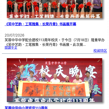
《芙中艺韵．工笔雅集．长荣丹青》书画展开幕
20/07/2026
芙蓉中华中学配合建校113周年校庆，于今日（7月18日）隆重举办
《芙中艺韵．工笔雅集．长荣丹青》书画展。此次展…
:
閱讀全文
《
校闻特区
芙
中
艺
韵
．
工
笔
雅
集
．
长
荣
丹
青
》
书
画
展
开
幕
芙蓉中华中小学欢庆113周年