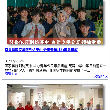
0
周
年
《
奏
花
悦
韵
》
圆
满
演
出
努鲁与国家学院到访芙中 分享青年领袖素质讲座
31/07/2026
国家学院到访芙中 举办青年公民素质讲座 芙蓉中华中学日前迎来一
群特别的客人，首相署马来西亚国家学院日前安排了一…
:
閱讀全文
努
校闻特区
鲁
与
国
家
学
院
到
访
芙
中
分
享
青
年
领
袖
素
质
讲
座