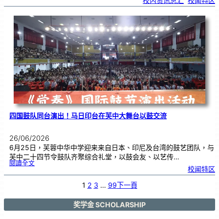
校内资讯总汇
, 
校闻特区
中
生
获
国
际
物
理
奥
赛
金
牌
！
四国鼓队同台演出！马日印台在芙中大舞台以鼓交流
26/06/2026
6月25日，芙蓉中华中学迎来来自日本、印尼及台湾的鼓艺团队，与
芙中二十四节令鼓队齐聚综合礼堂，以鼓会友、以艺传…
:
閱讀全文
四
校闻特区
国
鼓
队
同
台
1
2
3
…
99
下一頁
演
出
！
马
日
印
奖学金 SCHOLARSHIP
台
在
芙
中