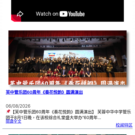
芙中管乐团60周年《奏花悦韵》圆满演出
06/08/2026
【芙中管乐团60周年《奏花悦韵》圆满演出】 芙蓉中华中学管乐
团于8月1日晚，在该校综合礼堂盛大举办“60周年…
:
閱讀全文
芙
校闻特区
中
管
乐
团
6