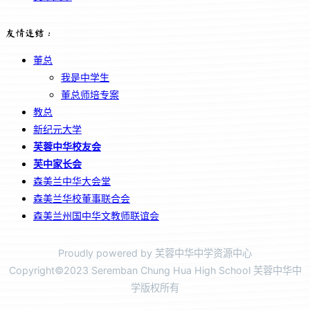
友情连结：
董总
我是中学生
董总师培专案
教总
新纪元大学
芙蓉中华校友会
芙中家长会
森美兰中华大会堂
森美兰华校董事联合会
森美兰州国中华文教师联谊会
Proudly powered by 芙蓉中华中学资源中心
Copyright©2023 Seremban Chung Hua High School 芙蓉中华中
学版权所有