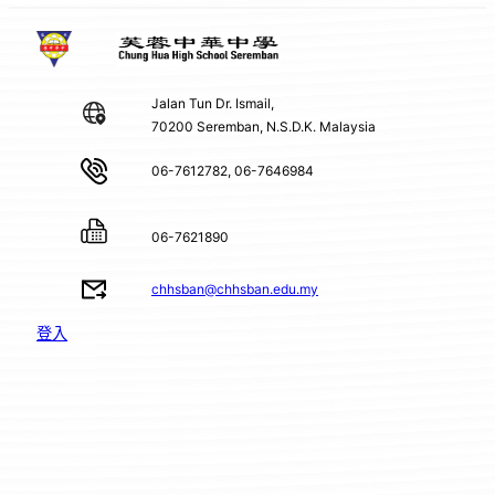
Jalan Tun Dr. Ismail,
70200 Seremban, N.S.D.K. Malaysia
06-7612782, 06-7646984
06-7621890
chhsban@chhsban.edu.my
登入