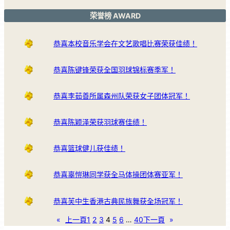
荣誉榜 AWARD
恭喜本校音乐学会在文艺歌唱比赛荣获佳绩！
恭喜陈键锋荣获全国羽球锦标赛季军！
恭喜李茹善所属森州队荣获女子团体冠军！
恭喜陈颖泽荣获羽球赛佳绩！
恭喜篮球健儿获佳绩！
恭喜辜愷琳同学获全马体操团体赛亚军！
恭喜芙中生香港古典民族舞获全场冠军！
«
上一頁
1
2
3
4
5
6
…
40
下一頁
»