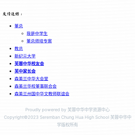
友情连结：
董总
我是中学生
董总师培专案
教总
新纪元大学
芙蓉中华校友会
芙中家长会
森美兰中华大会堂
森美兰华校董事联合会
森美兰州国中华文教师联谊会
Proudly powered by 芙蓉中华中学资源中心
Copyright©2023 Seremban Chung Hua High School 芙蓉中华中
学版权所有