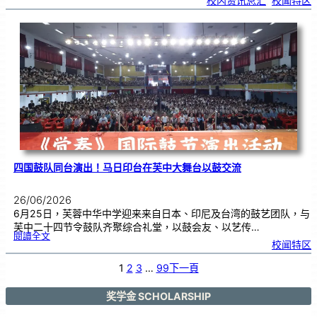
校内资讯总汇
, 
校闻特区
中
生
获
国
际
物
理
奥
赛
金
牌
！
四国鼓队同台演出！马日印台在芙中大舞台以鼓交流
26/06/2026
6月25日，芙蓉中华中学迎来来自日本、印尼及台湾的鼓艺团队，与
芙中二十四节令鼓队齐聚综合礼堂，以鼓会友、以艺传…
:
閱讀全文
四
校闻特区
国
鼓
队
同
台
1
2
3
…
99
下一頁
演
出
！
马
日
印
奖学金 SCHOLARSHIP
台
在
芙
中