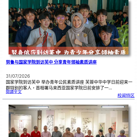
0
周
年
《
奏
花
悦
韵
》
圆
满
演
出
努鲁与国家学院到访芙中 分享青年领袖素质讲座
31/07/2026
国家学院到访芙中 举办青年公民素质讲座 芙蓉中华中学日前迎来一
群特别的客人，首相署马来西亚国家学院日前安排了一…
:
閱讀全文
努
校闻特区
鲁
与
国
家
学
院
到
访
芙
中
分
享
青
年
领
袖
素
质
讲
座