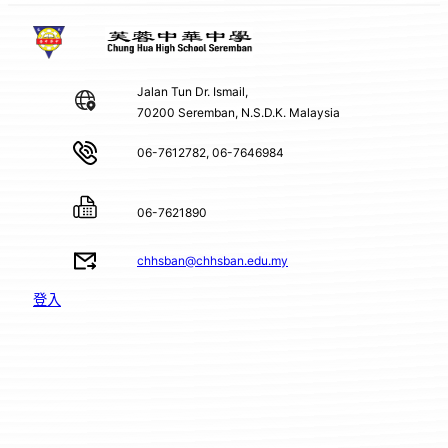
Jalan Tun Dr. Ismail,
70200 Seremban, N.S.D.K. Malaysia
06-7612782, 06-7646984
06-7621890
chhsban@chhsban.edu.my
登入