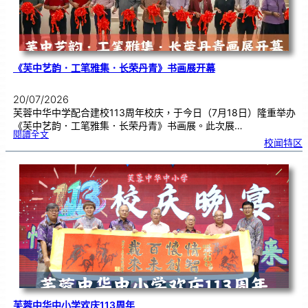
《芙中艺韵．工笔雅集．长荣丹青》书画展开幕
20/07/2026
芙蓉中华中学配合建校113周年校庆，于今日（7月18日）隆重举办
《芙中艺韵．工笔雅集．长荣丹青》书画展。此次展…
:
閱讀全文
《
校闻特区
芙
中
艺
韵
．
工
笔
雅
集
．
长
荣
丹
青
》
书
画
展
开
幕
芙蓉中华中小学欢庆113周年