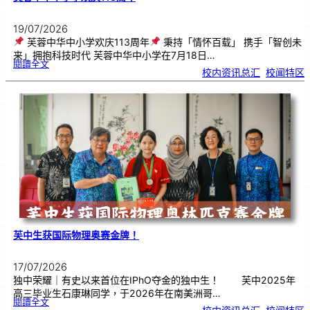
19/07/2026
芙蓉中华中小学欢庆113周年
秉持「情怀百载」 携手「智创未
来」拥抱科技时代 芙蓉中华中小学在7月18日…
:
閱讀全文
芙
校内资讯总汇
, 
校闻特区
蓉
中
华
中
小
学
欢
庆
1
1
3
周
年
芙中生获国际物理奥赛金牌！
17/07/2026
独中荣耀｜有史以来首位在IPhO夺金的独中生！ 芙中2025年
高三毕业生石康琳同学，于2026年在南美洲哥…
:
閱讀全文
芙