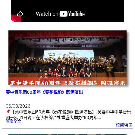
芙中管乐团60周年《奏花悦韵》圆满演出
06/08/2026
【芙中管乐团60周年《奏花悦韵》圆满演出】 芙蓉中华中学管乐
团于8月1日晚，在该校综合礼堂盛大举办“60周年…
:
閱讀全文
芙
校闻特区
中
管
乐
团
6