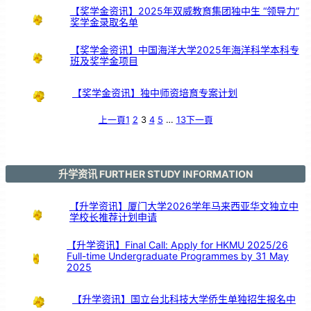
大
舞
【奖学金资讯】2025年双威教育集团独中生 “领导力”
台
以
奖学金录取名单
鼓
交
流
【奖学金资讯】中国海洋大学2025年海洋科学本科专
班及奖学金项目
【奖学金资讯】独中师资培育专案计划
上一頁
1
2
3
4
5
…
13
下一頁
升学资讯 FURTHER STUDY INFORMATION
【升学资讯】厦门大学2026学年马来西亚华文独立中
学校长推荐计划申请
【升学资讯】Final Call: Apply for HKMU 2025/26
Full-time Undergraduate Programmes by 31 May
2025
【升学资讯】国立台北科技大学侨生单独招生报名中