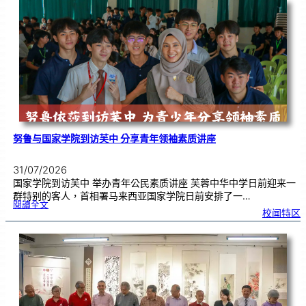
0
周
年
《
奏
花
悦
韵
》
圆
满
演
出
努鲁与国家学院到访芙中 分享青年领袖素质讲座
31/07/2026
国家学院到访芙中 举办青年公民素质讲座 芙蓉中华中学日前迎来一
群特别的客人，首相署马来西亚国家学院日前安排了一…
:
閱讀全文
努
校闻特区
鲁
与
国
家
学
院
到
访
芙
中
分
享
青
年
领
袖
素
质
讲
座