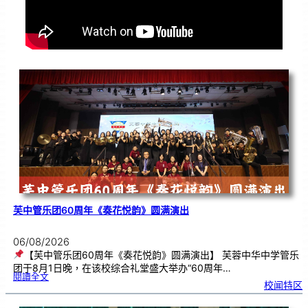
芙中管乐团60周年《奏花悦韵》圆满演出
06/08/2026
【芙中管乐团60周年《奏花悦韵》圆满演出】 芙蓉中华中学管乐
团于8月1日晚，在该校综合礼堂盛大举办“60周年…
:
閱讀全文
芙
校闻特区
中
管
乐
团
6