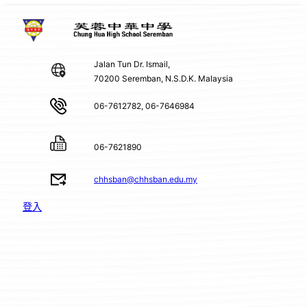
Jalan Tun Dr. Ismail,
70200 Seremban, N.S.D.K. Malaysia
06-7612782, 06-7646984
06-7621890
chhsban@chhsban.edu.my
登入