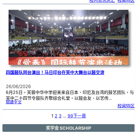
校内资讯总汇
, 
校闻特区
中
生
获
国
际
物
理
奥
赛
金
牌
！
四国鼓队同台演出！马日印台在芙中大舞台以鼓交流
26/06/2026
6月25日，芙蓉中华中学迎来来自日本、印尼及台湾的鼓艺团队，与
芙中二十四节令鼓队齐聚综合礼堂，以鼓会友、以艺传…
:
閱讀全文
四
校闻特区
国
鼓
队
同
台
1
2
3
…
99
下一頁
演
出
！
马
日
印
奖学金 SCHOLARSHIP
台
在
芙
中