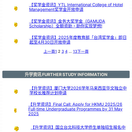
大
舞
【奖学金资讯】YTL International College of Hotel
台
以
Management奖学金开放申请
鼓
交
流
【奖学金资讯】金务大奖学金（GAMUDA
Scholarship）全额资助，助你实现梦想!
【奖学金资讯】2025年度教育部「台湾奖学金」即日
起至4月30日开放申请
上一頁
1
2
3
4
…
13
下一頁
升学资讯 FURTHER STUDY INFORMATION
【升学资讯】厦门大学2026学年马来西亚华文独立中
学校长推荐计划申请
【升学资讯】Final Call: Apply for HKMU 2025/26
Full-time Undergraduate Programmes by 31 May
2025
【升学资讯】国立台北科技大学侨生单独招生报名中