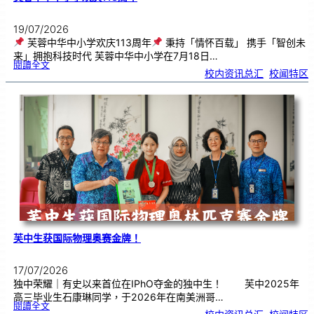
19/07/2026
芙蓉中华中小学欢庆113周年
秉持「情怀百载」 携手「智创未
来」拥抱科技时代 芙蓉中华中小学在7月18日…
:
閱讀全文
芙
校内资讯总汇
, 
校闻特区
蓉
中
华
中
小
学
欢
庆
1
1
3
周
年
芙中生获国际物理奥赛金牌！
17/07/2026
独中荣耀｜有史以来首位在IPhO夺金的独中生！ 芙中2025年
高三毕业生石康琳同学，于2026年在南美洲哥…
:
閱讀全文
芙