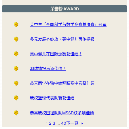
荣誉榜 AWARD
芙中生「全国科学与数学竞赛总决赛」冠军
多元发展齐绽放，芙中健儿再传捷报
芙中健儿在国际泳赛获佳绩！
羽球捷报再添佳绩！
恭喜同学在独中编程联赛中喜获佳绩
我校篮球代表队斩获佳绩
恭喜我校田径队队MSSD获多项佳绩
1
2
3
…
40
下一頁
»