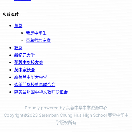
友情连结：
董总
我是中学生
董总师培专案
教总
新纪元大学
芙蓉中华校友会
芙中家长会
森美兰中华大会堂
森美兰华校董事联合会
森美兰州国中华文教师联谊会
Proudly powered by 芙蓉中华中学资源中心
Copyright©2023 Seremban Chung Hua High School 芙蓉中华中
学版权所有