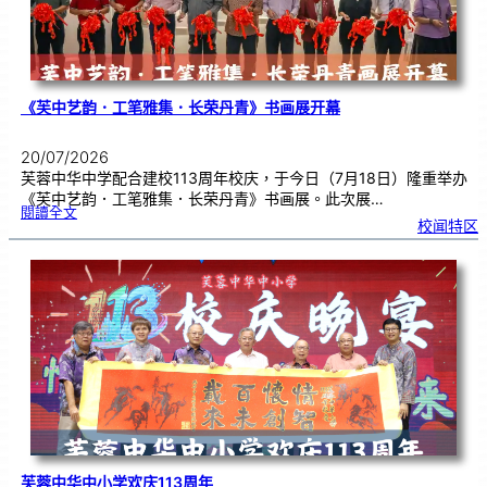
《芙中艺韵．工笔雅集．长荣丹青》书画展开幕
20/07/2026
芙蓉中华中学配合建校113周年校庆，于今日（7月18日）隆重举办
《芙中艺韵．工笔雅集．长荣丹青》书画展。此次展…
:
閱讀全文
《
校闻特区
芙
中
艺
韵
．
工
笔
雅
集
．
长
荣
丹
青
》
书
画
展
开
幕
芙蓉中华中小学欢庆113周年