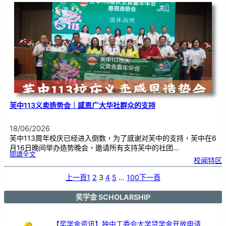
度
感
恩
卡
设
计
比
赛
颁
奖
仪
式
芙中113义卖造势会｜感恩广大华社群众的支持
18/06/2026
芙中113周年校庆已经进入倒数，为了感谢对芙中的支持，芙中在6
月16日晚间举办造势晚会，邀请所有支持芙中的社团…
:
閱讀全文
芙
校闻特区
中
1
1
3
义
上一頁
1
2
3
4
5
…
100
下一頁
卖
造
势
会
｜
感
奖学金 SCHOLARSHIP
恩
广
大
华
社
群
众
【奖学金资讯】独中工委会大学贷学金开放申请
的