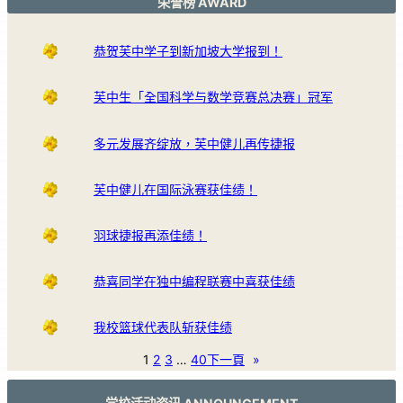
荣誉榜 AWARD
恭贺芙中学子到新加坡大学报到！
芙中生「全国科学与数学竞赛总决赛」冠军
多元发展齐绽放，芙中健儿再传捷报
芙中健儿在国际泳赛获佳绩！
羽球捷报再添佳绩！
恭喜同学在独中编程联赛中喜获佳绩
我校篮球代表队斩获佳绩
1
2
3
…
40
下一頁
»