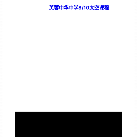
芙蓉中华中学8/10太空课程