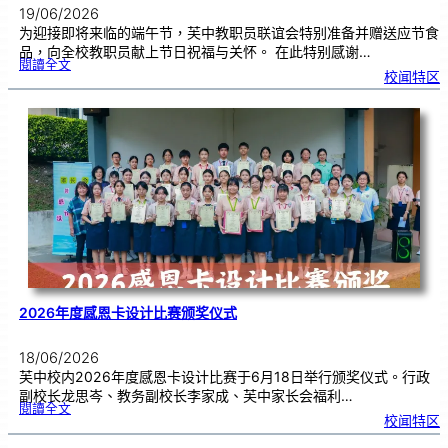
19/06/2026
为迎接即将来临的端午节，芙中教职员联谊会特别准备并赠送应节食
品，向全校教职员献上节日祝福与关怀。 在此特别感谢…
:
閱讀全文
端
校闻特区
午
节
快
乐
，
芙
中
教
师
们
！
2026年度感恩卡设计比赛颁奖仪式
18/06/2026
芙中校内2026年度感恩卡设计比赛于6月18日举行颁奖仪式。行政
副校长龙思岑、教务副校长李家成、芙中家长会福利…
:
閱讀全文
2
校闻特区
0
2
6
年