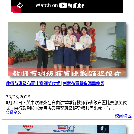
教师节班级布置比赛颁奖仪式 |创意布置营造温馨校园
23/06/2026
6月22日，芙中联课处在自由讲堂举行教师节班级布置比赛颁奖仪
式，由行政副校长龙思岑及获奖班级班导师共同出席，与…
:
閱讀全文
教
校闻特区
师
节
班
级
布
置
比
赛
颁