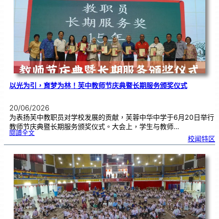
奖
仪
式
|
创
意
布
置
营
造
温
馨
校
园
以光为引，育梦为林！芙中教师节庆典暨长期服务颁奖仪式
20/06/2026
为表扬芙中教职员对学校发展的贡献，芙蓉中华中学于6月20日举行
教师节庆典暨长期服务颁奖仪式。大会上，学生与教师…
:
閱讀全文
以
校闻特区
光
为
引
，
育
梦
为
林
！
芙
中
教
师
节
庆
典
暨
长
期
服
务
颁
奖
仪