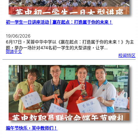
式
初一学生一日讲座活动 | 赢在起点：打造属于你的未来！
19/06/2026
6月17日，芙蓉中华中学以《赢在起点：打造属于你的未来！》为主
题，举办一场针对474名初一学生的大型讲座，让学…
:
閱讀全文
初
校闻特区
一
学
生
一
日
讲
座
活
动
|
赢
在
起
点
：
打
造
属
于
你
的
未
来
！
端午节快乐，芙中教师们！