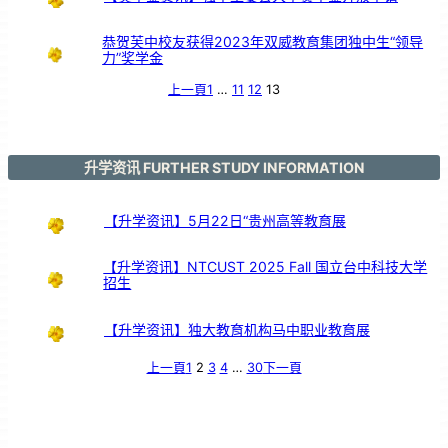
支
持
恭贺芙中校友获得2023年双威教育集团独中生“领导
力”奖学金
上一頁
1
…
11
12
13
升学资讯 FURTHER STUDY INFORMATION
【升学资讯】5月22日“贵州高等教育展
【升学资讯】NTCUST 2025 Fall 国立台中科技大学
招生
【升学资讯】独大教育机构马中职业教育展
上一頁
1
2
3
4
…
30
下一頁