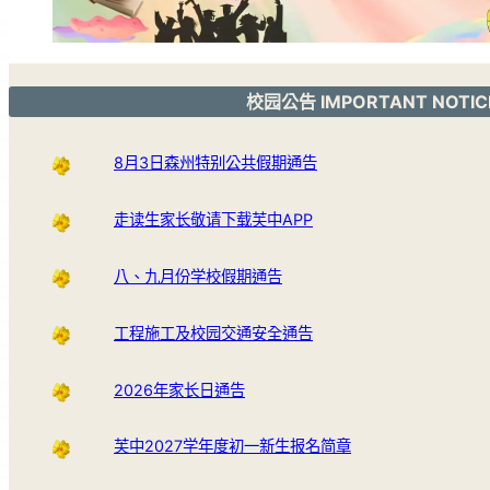
校园公告 IMPORTANT NOTIC
8月3日森州特别公共假期通告
走读生家长敬请下载芙中APP
八、九月份学校假期通告
工程施工及校园交通安全通告
2026年家长日通告
芙中2027学年度初一新生报名简章