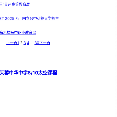
日“贵州高等教育展
T 2025 Fall 国立台中科技大学招生
育机构马中职业教育展
上一頁
1
2
3
4
…
30
下一頁
芙蓉中华中学8/10太空课程