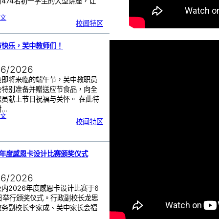
对474名初一学生的大型讲座，让
:
文
初
校闻特区
一
学
生
一
日
讲
座
节快乐，芙中教师们！
活
动
|
赢
在
起
06/2026
点
：
打
造
接即将来临的端午节，芙中教职员
属
于
你
会特别准备并赠送应节食品，向全
的
未
职员献上节日祝福与关怀。 在此特
来
！
谢…
:
文
端
校闻特区
午
节
快
乐
，
芙
中
教
师
们
6年度感恩卡设计比赛颁奖仪式
！
06/2026
内2026年度感恩卡设计比赛于6
8日举行颁奖仪式。行政副校长龙思
教务副校长李家成、芙中家长会福