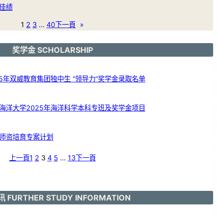
佳绩
1
2
3
…
40
下一頁
»
奖学金 SCHOLARSHIP
5年双威教育集团独中生 “领导力”奖学金录取名单
海洋大学2025年海洋科学本科专班及奖学金项目
师资培育专案计划
上一頁
1
2
3
4
5
…
13
下一頁
 FURTHER STUDY INFORMATION