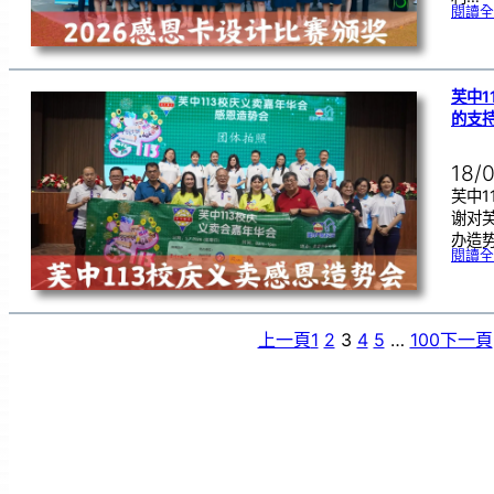
閱讀全
芙中1
的支
18/
芙中1
谢对
办造
閱讀全
上一頁
1
2
3
4
5
…
100
下一頁