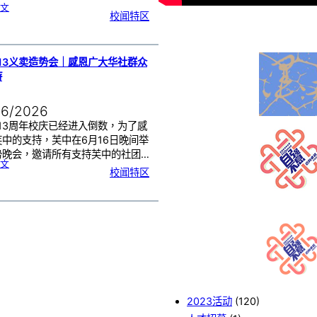
:
文
2
校闻特区
0
2
6
年
度
感
恩
卡
设
计
13义卖造势会｜感恩广大华社群众
比
赛
持
颁
奖
仪
式
06/2026
13周年校庆已经进入倒数，为了感
芙中的支持，芙中在6月16日晚间举
势晚会，邀请所有支持芙中的社团…
:
文
芙
校闻特区
中
1
1
3
义
卖
造
势
会
｜
感
恩
广
大
华
社
群
众
的
支
持
2023活动
(120)