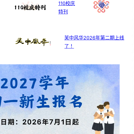
110校庆
特刊
芙中风华2026年第二期上线
了！