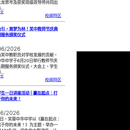
长龙思岑及获奖班级班导师共同出
与…
:
文
教
校闻特区
师
节
班
级
布
置
比
为引，育梦为林！芙中教师节庆典
赛
颁
奖
期服务颁奖仪式
仪
式
|
创
意
布
06/2026
置
营
造
温
扬芙中教职员对学校发展的贡献，
馨
校
中华中学于6月20日举行教师节庆
园
长期服务颁奖仪式。大会上，学生
师…
:
文
以
校闻特区
光
为
引
，
育
梦
为
生一日讲座活动 | 赢在起点：打
林
！
芙
于你的未来！
中
教
师
节
庆
典
06/2026
暨
长
期
服
17日，芙蓉中华中学以《赢在起点：
务
颁
属于你的未来！》为主题，举办一
奖
仪
式