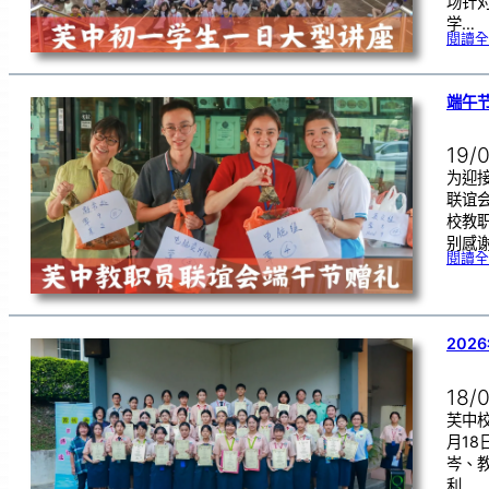
场针
学…
閱讀全
端午
19/
为迎
联谊
校教
别感
閱讀全
202
18/
芙中校
月1
岑、
利…