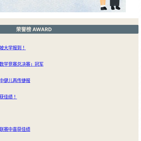
荣誉榜 AWARD
坡大学报到！
数学竞赛总决赛」冠军
中健儿再传捷报
获佳绩！
联赛中喜获佳绩