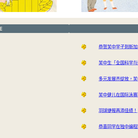
E
恭贺芙中学子到新加
芙中生「全国科学与
多元发展齐绽放，芙
芙中健儿在国际泳赛
羽球捷报再添佳绩！
恭喜同学在独中编程