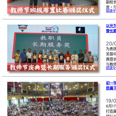
副校
席，
閱讀全
以光
暨长
20/
为表
芙蓉
典暨
与教
閱讀全
初一学
造属
19/
6月
打造