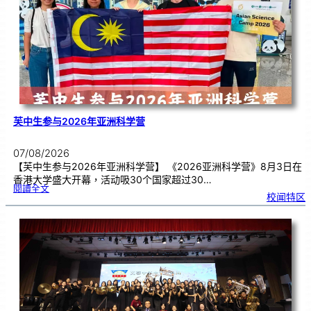
期
焦
虑
！
芙中生参与2026年亚洲科学营
07/08/2026
【芙中生参与2026年亚洲科学营】 《2026亚洲科学营》8月3日在
香港大学盛大开幕，活动吸30个国家超过30…
:
閱讀全文
芙
校闻特区
中
生
参
与
2
0
2
6
年
亚
洲
科
学
营