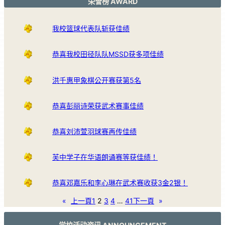
荣誉榜 AWARD
我校篮球代表队斩获佳绩
恭喜我校田径队队MSSD获多项佳绩
洪千惠甲象棋公开赛获第5名
恭喜彭丽诗荣获武术赛事佳绩
恭喜刘沛萱羽球赛再传佳绩
芙中学子在华语朗诵赛等获佳绩！
恭喜邓嘉乐和李心琳在武术赛收获3金2银！
«
上一頁
1
2
3
4
…
41
下一頁
»