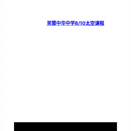
芙蓉中华中学8/10太空课程