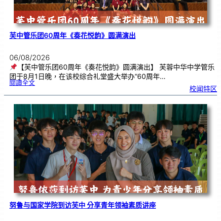
芙中管乐团60周年《奏花悦韵》圆满演出
06/08/2026
【芙中管乐团60周年《奏花悦韵》圆满演出】 芙蓉中华中学管乐
团于8月1日晚，在该校综合礼堂盛大举办“60周年…
:
閱讀全文
芙
校闻特区
中
管
乐
团
6
0
周
年
《
奏
花
悦
韵
》
圆
满
演
出
努鲁与国家学院到访芙中 分享青年领袖素质讲座