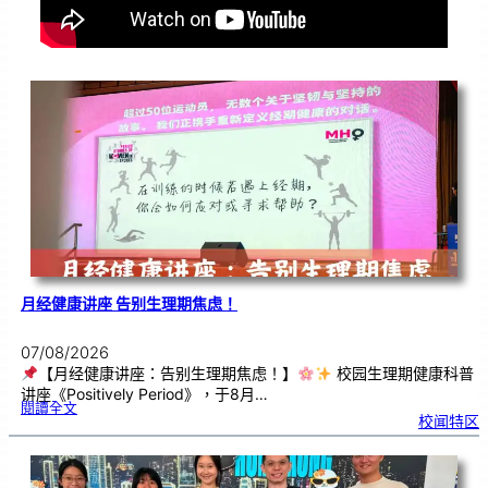
月经健康讲座 告别生理期焦虑！
07/08/2026
【月经健康讲座：告别生理期焦虑！】
校园生理期健康科普
讲座《Positively Period》，于8月…
:
閱讀全文
月
校闻特区
经
健
康
讲
座
告
别
生
理