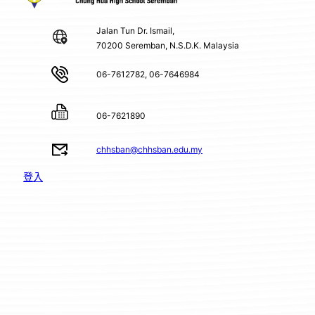
Jalan Tun Dr. Ismail,
70200 Seremban, N.S.D.K. Malaysia
06-7612782, 06-7646984
06-7621890
chhsban@chhsban.edu.my
登入