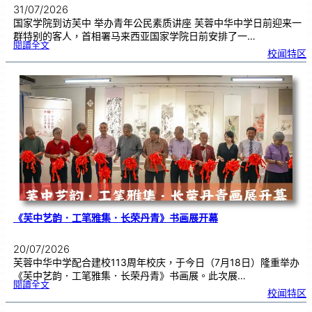
31/07/2026
国家学院到访芙中 举办青年公民素质讲座 芙蓉中华中学日前迎来一
群特别的客人，首相署马来西亚国家学院日前安排了一…
:
閱讀全文
努
校闻特区
鲁
与
国
家
学
院
到
访
芙
中
分
享
青
年
领
袖
素
质
讲
座
《芙中艺韵．工笔雅集．长荣丹青》书画展开幕
20/07/2026
芙蓉中华中学配合建校113周年校庆，于今日（7月18日）隆重举办
《芙中艺韵．工笔雅集．长荣丹青》书画展。此次展…
:
閱讀全文
《
校闻特区
芙
中
艺
韵