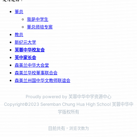
董总
我是中学生
董总师培专案
教总
新纪元大学
芙蓉中华校友会
芙中家长会
森美兰中华大会堂
森美兰华校董事联合会
森美兰州国中华文教师联谊会
Proudly powered by 芙蓉中华中学资源中心
Copyright©2023 Seremban Chung Hua High School 芙蓉中华中
学版权所有
目前共有
，浏览次数为