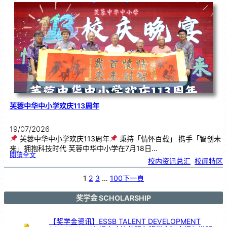
．
工
笔
雅
集
．
长
荣
丹
青
》
书
画
展
开
幕
芙蓉中华中小学欢庆113周年
19/07/2026
芙蓉中华中小学欢庆113周年
秉持「情怀百载」 携手「智创未
来」拥抱科技时代 芙蓉中华中小学在7月18日…
:
閱讀全文
芙
校内资讯总汇
, 
校闻特区
蓉
中
华
中
小
1
2
3
…
100
下一頁
学
欢
庆
1
1
3
奖学金 SCHOLARSHIP
周
年
【奖学金资讯】ESSB TALENT DEVELOPMENT