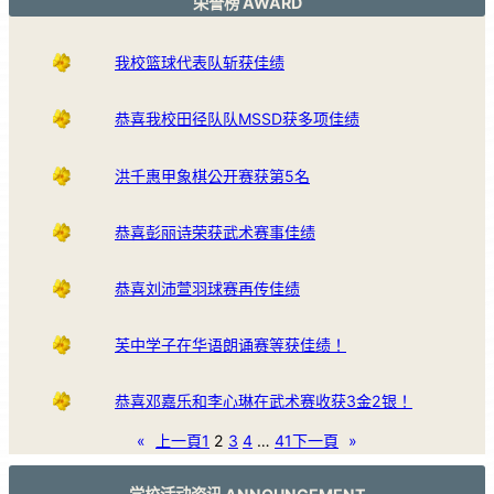
荣誉榜 AWARD
我校篮球代表队斩获佳绩
恭喜我校田径队队MSSD获多项佳绩
洪千惠甲象棋公开赛获第5名
恭喜彭丽诗荣获武术赛事佳绩
恭喜刘沛萱羽球赛再传佳绩
芙中学子在华语朗诵赛等获佳绩！
恭喜邓嘉乐和李心琳在武术赛收获3金2银！
«
上一頁
1
2
3
4
…
41
下一頁
»