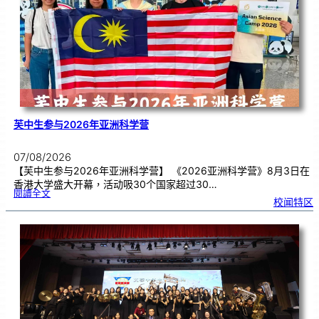
期
焦
虑
！
芙中生参与2026年亚洲科学营
07/08/2026
【芙中生参与2026年亚洲科学营】 《2026亚洲科学营》8月3日在
香港大学盛大开幕，活动吸30个国家超过30…
:
閱讀全文
芙
校闻特区
中
生
参
与
2
0
2
6
年
亚
洲
科
学
营