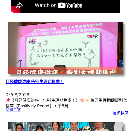
月经健康讲座 告别生理期焦虑！
07/08/2026
【月经健康讲座：告别生理期焦虑！】
校园生理期健康科普
讲座《Positively Period》，于8月…
:
閱讀全文
月
校闻特区
经
健
康
讲
座
告
别
生
理