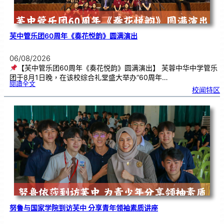
芙中管乐团60周年《奏花悦韵》圆满演出
06/08/2026
【芙中管乐团60周年《奏花悦韵》圆满演出】 芙蓉中华中学管乐
团于8月1日晚，在该校综合礼堂盛大举办“60周年…
:
閱讀全文
芙
校闻特区
中
管
乐
团
6
0
周
年
《
奏
花
悦
韵
》
圆
满
演
出
努鲁与国家学院到访芙中 分享青年领袖素质讲座