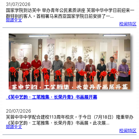
31/07/2026
国家学院到访芙中 举办青年公民素质讲座 芙蓉中华中学日前迎来一
群特别的客人，首相署马来西亚国家学院日前安排了一…
:
閱讀全文
努
校闻特区
鲁
与
国
家
学
院
到
访
芙
中
分
享
青
年
领
袖
素
质
讲
座
《芙中艺韵．工笔雅集．长荣丹青》书画展开幕
20/07/2026
芙蓉中华中学配合建校113周年校庆，于今日（7月18日）隆重举办
《芙中艺韵．工笔雅集．长荣丹青》书画展。此次展…
:
閱讀全文
《
校闻特区
芙
中
艺
韵