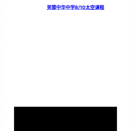
芙蓉中华中学8/10太空课程