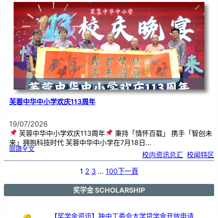
．
工
笔
雅
集
．
长
荣
丹
青
》
书
画
展
开
幕
芙蓉中华中小学欢庆113周年
19/07/2026
芙蓉中华中小学欢庆113周年
秉持「情怀百载」 携手「智创未
来」拥抱科技时代 芙蓉中华中小学在7月18日…
:
閱讀全文
芙
校内资讯总汇
, 
校闻特区
蓉
中
华
中
小
1
2
3
…
100
下一頁
学
欢
庆
1
1
3
奖学金 SCHOLARSHIP
周
年
【奖学金资讯】独中工委会大学贷学金开放申请