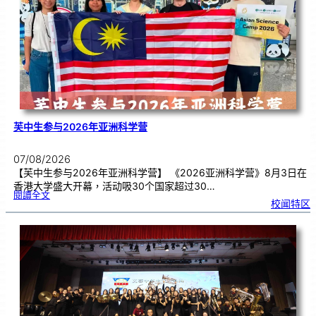
理
期
焦
虑
！
芙中生参与2026年亚洲科学营
07/08/2026
【芙中生参与2026年亚洲科学营】 《2026亚洲科学营》8月3日在
香港大学盛大开幕，活动吸30个国家超过30…
:
閱讀全文
芙
校闻特区
中
生
参
与
2
0
2
6
年
亚
洲
科
学
营