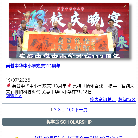
．
工
笔
雅
集
．
长
荣
丹
青
》
书
画
展
开
幕
芙蓉中华中小学欢庆113周年
19/07/2026
芙蓉中华中小学欢庆113周年
秉持「情怀百载」 携手「智创未
来」拥抱科技时代 芙蓉中华中小学在7月18日…
:
閱讀全文
芙
校内资讯总汇
, 
校闻特区
蓉
中
华
中
小
1
2
3
…
100
下一頁
学
欢
庆
1
1
3
奖学金 SCHOLARSHIP
周
年