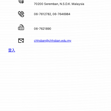
70200 Seremban, N.S.D.K. Malaysia
06-7612782, 06-7646984
06-7621890
chhsban@chhsban.edu.my
登入