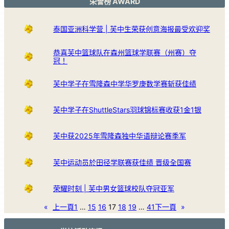
荣誉榜 AWARD
泰国亚洲科学营 | 芙中生荣获创意海报最受欢迎奖
恭喜芙中篮球队在森州篮球学联赛（州赛）夺
冠！
芙中学子在雪隆森中学华罗庚数学赛斩获佳绩
芙中学子在ShuttleStars羽球锦标赛收获1金1银
芙中获2025年雪隆森独中华语辩论赛季军
芙中运动员於田径学联赛获佳绩 晋级全国赛
荣耀时刻 | 芙中男女篮球校队夺冠亚军
«
上一頁
1
…
15
16
17
18
19
…
41
下一頁
»