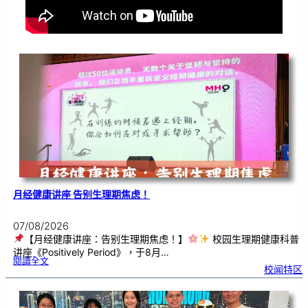
月经健康讲座 告别生理期焦虑！
07/08/2026
【月经健康讲座：告别生理期焦虑！】
校园生理期健康科普
讲座《Positively Period》，于8月…
:
閱讀全文
月
校闻特区
经
健
康
讲
座
告
别
生