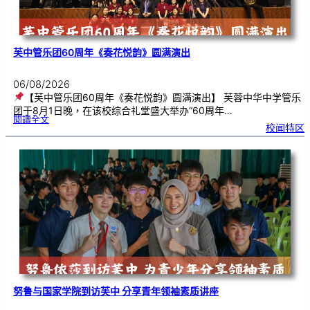
芙中管乐团60周年《奏花悦韵》圆满演出
06/08/2026
【芙中管乐团60周年《奏花悦韵》圆满演出】 芙蓉中华中学管乐
团于8月1日晚，在该校综合礼堂盛大举办“60周年…
:
閱讀全文
芙
校闻特区
中
管
乐
团
6
0
周
年
《
奏
花
悦
韵
》
圆
满
演
出
努鲁与国家学院到访芙中 分享青年领袖素质讲座