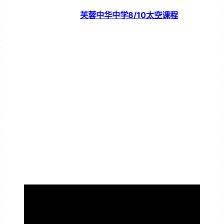
芙蓉中华中学8/10太空课程