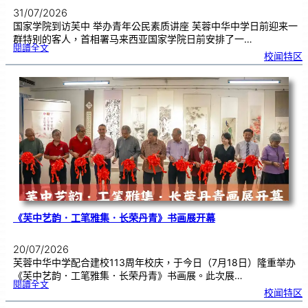
31/07/2026
国家学院到访芙中 举办青年公民素质讲座 芙蓉中华中学日前迎来一
群特别的客人，首相署马来西亚国家学院日前安排了一…
:
閱讀全文
努
校闻特区
鲁
与
国
家
学
院
到
访
芙
中
分
享
青
年
领
袖
素
质
讲
座
《芙中艺韵．工笔雅集．长荣丹青》书画展开幕
20/07/2026
芙蓉中华中学配合建校113周年校庆，于今日（7月18日）隆重举办
《芙中艺韵．工笔雅集．长荣丹青》书画展。此次展…
:
閱讀全文
《
校闻特区
芙
中
艺
韵