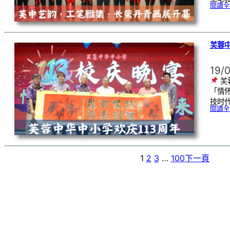
閱讀全
芙蓉中
19/
芙
「情
技时代
閱讀全
1
2
3
…
100
下一頁