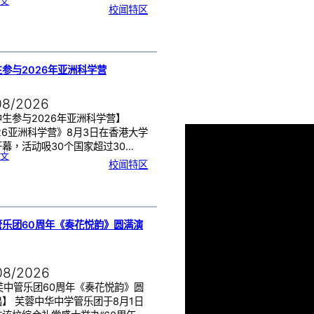
:
文
月
校闻特区
经
健
康
讲
座
告
别
生
理
期
焦
虑
参与2026年亚洲科学营
！
08/2026
生参与2026年亚洲科学营】
26亚洲科学营》8月3日在香港大学
幕，活动吸30个国家超过30…
:
文
芙
校闻特区
中
生
参
与
2
0
2
6
年
亚
洲
科
管乐团60周年《奏花悦韵》圆满演
学
营
08/2026
芙中管乐团60周年《奏花悦韵》圆
】 芙蓉中华中学管乐团于8月1日