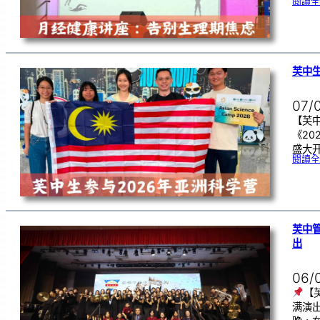
閱讀全
芙中生
07/
【芙中
《20
盛大开
閱讀全
芙中
出
06/
【
满演出