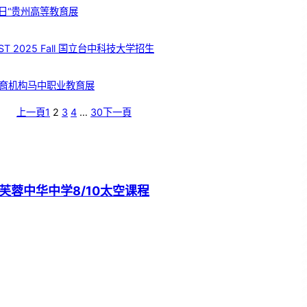
日“贵州高等教育展
T 2025 Fall 国立台中科技大学招生
育机构马中职业教育展
上一頁
1
2
3
4
…
30
下一頁
芙蓉中华中学8/10太空课程