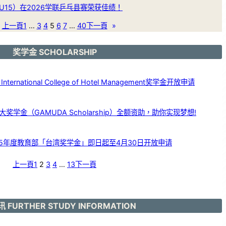
15）在2026学联乒乓县赛荣获佳绩！
上一頁
1
…
3
4
5
6
7
…
40
下一頁
»
奖学金 SCHOLARSHIP
ernational College of Hotel Management奖学金开放申请
学金（GAMUDA Scholarship）全额资助，助你实现梦想!
25年度教育部「台湾奖学金」即日起至4月30日开放申请
上一頁
1
2
3
4
…
13
下一頁
 FURTHER STUDY INFORMATION