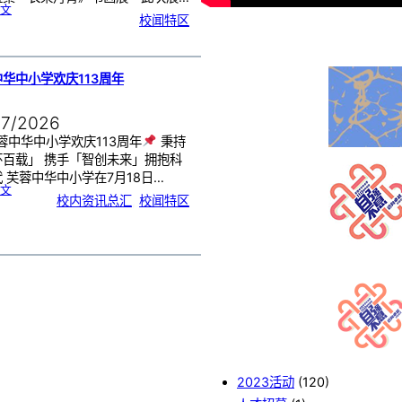
:
文
《
校闻特区
芙
中
艺
韵
．
工
笔
雅
集
．
华中小学欢庆113周年
长
荣
丹
青
》
书
07/2026
画
展
开
幕
蓉中华中小学欢庆113周年
秉持
怀百载」 携手「智创未来」拥抱科
 芙蓉中华中小学在7月18日…
:
文
芙
校内资讯总汇
, 
校闻特区
蓉
中
华
中
小
学
欢
庆
1
1
3
周
年
2023活动
(120)