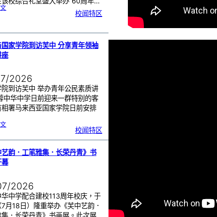
该校综合礼堂盛大举办“60周年…
:
文
芙
校闻特区
中
管
乐
团
6
0
周
年
《
奏
与国家学院到访芙中 分享青年领袖
花
悦
讲座
韵
》
圆
满
演
出
07/2026
学院到访芙中 举办青年公民素质讲
芙蓉中华中学日前迎来一群特别的客
首相署马来西亚国家学院日前安排
…
:
文
努
校闻特区
鲁
与
国
家
学
院
到
中艺韵．工笔雅集．长荣丹青》书
访
芙
中
开幕
分
享
青
年
领
袖
07/2026
素
质
讲
座
华中学配合建校113周年校庆，于
（7月18日）隆重举办《芙中艺韵．
雅集．长荣丹青》书画展。此次展…