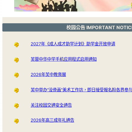
校园公告 IMPORTANT NOTIC
2027年《成人成才助学计划》助学金开放申请
芙蓉中华中学手机应用程式启用通知
2026年芙中教育展
芙中举办“没骨画”美术工作坊，即日接受报名盼各界参
关注校园交通安全通告
2026年高三成年礼通告