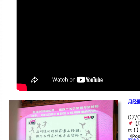
月经
07/
【
虑！
《Pos