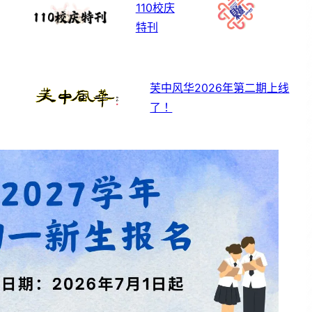
110校庆
特刊
芙中风华2026年第二期上线
了！