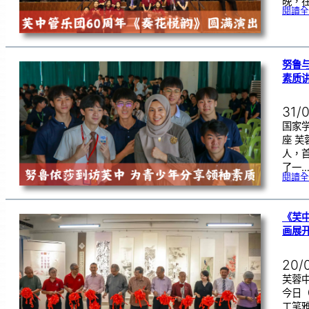
晚，在
閱讀全
努鲁
素质
31/
国家
座 
人，
了一
閱讀全
《芙
画展
20/
芙蓉中
今日
工笔