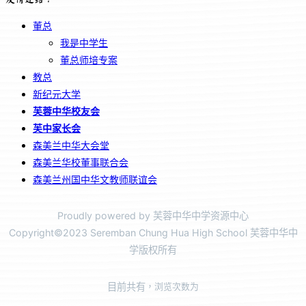
董总
我是中学生
董总师培专案
教总
新纪元大学
芙蓉中华校友会
芙中家长会
森美兰中华大会堂
森美兰华校董事联合会
森美兰州国中华文教师联谊会
Proudly powered by 芙蓉中华中学资源中心
Copyright©2023 Seremban Chung Hua High School 芙蓉中华中
学版权所有
目前共有
，浏览次数为