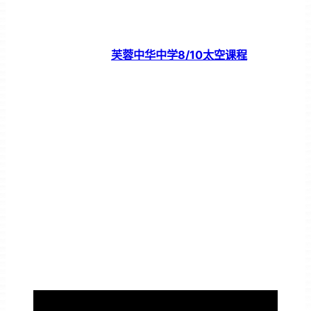
芙蓉中华中学8/10太空课程