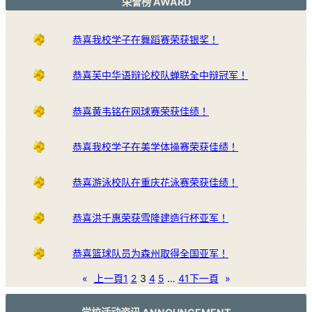
荣誉榜 AWARD
恭喜我校学子在舞蹈赛荣获银奖！
恭喜芙中华语辩论校队蝉联全中辩冠军！
恭喜黄韦铭在网球赛荣获佳绩！
恭喜我校学子在美学体操赛荣获佳绩！
恭喜游泳校队在重庆花泳赛荣获佳绩！
恭喜洪千惠荣获雪隆建造行杯亚军！
恭喜篮球队员为森州取得全国亚军！
«
上一頁
1
2
3
4
5
…
41
下一頁
»