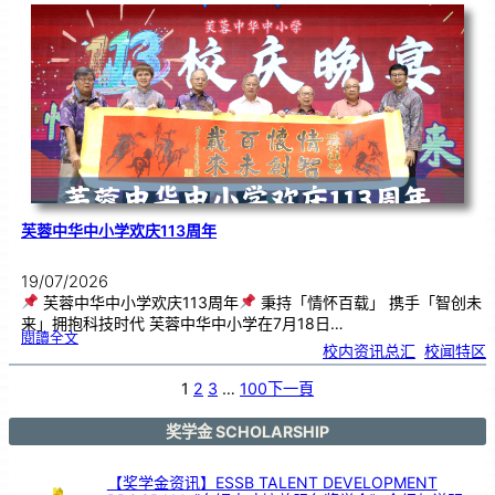
．
工
笔
雅
集
．
长
荣
丹
青
》
书
画
展
开
幕
芙蓉中华中小学欢庆113周年
19/07/2026
芙蓉中华中小学欢庆113周年
秉持「情怀百载」 携手「智创未
来」拥抱科技时代 芙蓉中华中小学在7月18日…
:
閱讀全文
芙
校内资讯总汇
, 
校闻特区
蓉
中
华
中
小
1
2
3
…
100
下一頁
学
欢
庆
1
1
3
奖学金 SCHOLARSHIP
周
年
【奖学金资讯】ESSB TALENT DEVELOPMENT