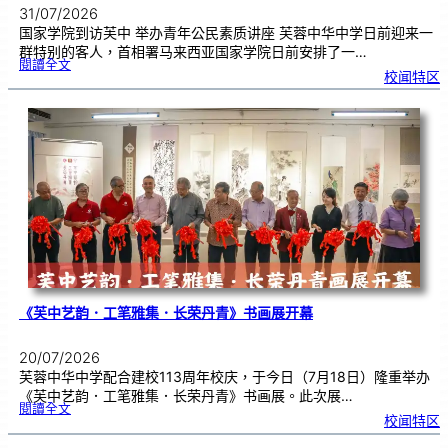
31/07/2026
国家学院到访芙中 举办青年公民素质讲座 芙蓉中华中学日前迎来一
群特别的客人，首相署马来西亚国家学院日前安排了一…
:
閱讀全文
努
校闻特区
鲁
与
国
家
学
院
到
访
芙
中
分
享
青
年
领
袖
素
质
讲
座
《芙中艺韵．工笔雅集．长荣丹青》书画展开幕
20/07/2026
芙蓉中华中学配合建校113周年校庆，于今日（7月18日）隆重举办
《芙中艺韵．工笔雅集．长荣丹青》书画展。此次展…
:
閱讀全文
《
校闻特区
芙
中
艺
韵