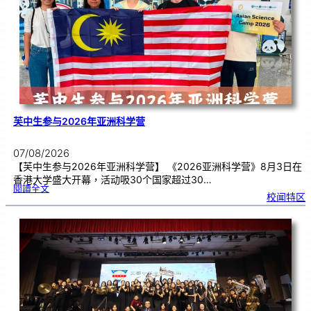
期
焦
虑
！
芙中生参与2026年亚洲科学营
07/08/2026
【芙中生参与2026年亚洲科学营】 《2026亚洲科学营》8月3日在
香港大学盛大开幕，活动吸30个国家超过30…
:
閱讀全文
芙
校闻特区
中
生
参
与
2
0
2
6
年
亚
洲
科
学
营