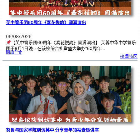
芙中管乐团60周年《奏花悦韵》圆满演出
06/08/2026
【芙中管乐团60周年《奏花悦韵》圆满演出】 芙蓉中华中学管乐
团于8月1日晚，在该校综合礼堂盛大举办“60周年…
:
閱讀全文
芙
校闻特区
中
管
乐
团
6
0
周
年
《
奏
花
悦
韵
》
圆
满
演
出
努鲁与国家学院到访芙中 分享青年领袖素质讲座