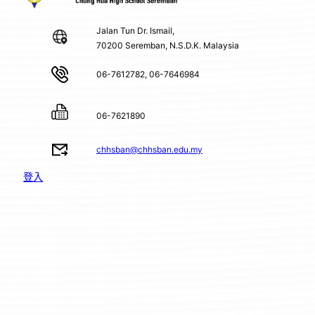
Jalan Tun Dr. Ismail,
70200 Seremban, N.S.D.K. Malaysia
06-7612782, 06-7646984
06-7621890
chhsban@chhsban.edu.my
登入