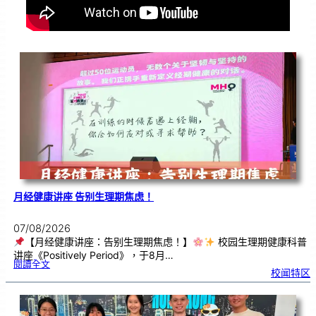
月经健康讲座 告别生理期焦虑！
07/08/2026
【月经健康讲座：告别生理期焦虑！】
校园生理期健康科普
讲座《Positively Period》，于8月…
:
閱讀全文
月
校闻特区
经
健
康
讲
座
告
别
生
理