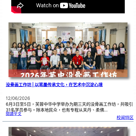
没骨画工作坊 | 以笔墨传承文化，在艺术中沉淀心境
12/06/2026
6月3日至5日，芙蓉中华中学举办为期三天的没骨画工作坊，共吸引
31名学员参与。除本地民众，也有专程从关丹、柔佛…
:
閱讀全文
没
校闻特区
骨
画
工
作
坊
|
以
笔
墨