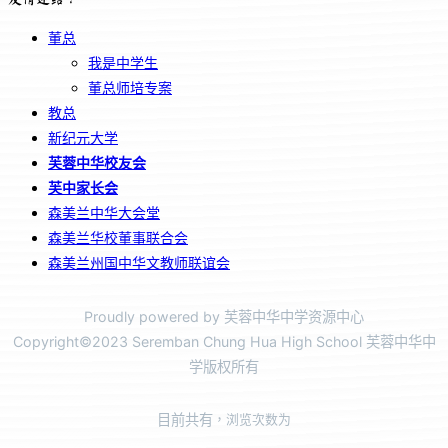
董总
我是中学生
董总师培专案
教总
新纪元大学
芙蓉中华校友会
芙中家长会
森美兰中华大会堂
森美兰华校董事联合会
森美兰州国中华文教师联谊会
Proudly powered by 芙蓉中华中学资源中心
Copyright©2023 Seremban Chung Hua High School 芙蓉中华中
学版权所有
目前共有
，浏览次数为