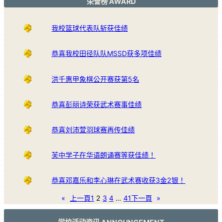
荣誉榜 AWARD
我校篮球代表队斩获佳绩
恭喜我校田径队队MSSD获多项佳绩
洪千惠甲象棋公开赛获第5名
恭喜彭丽诗荣获武术赛事佳绩
恭喜刘沛萱羽球赛再传佳绩
芙中学子在华语朗诵赛等获佳绩！
恭喜邓嘉乐和李心琳在武术赛收获3金2银！
«
上一頁
1
2
3
4
…
41
下一頁
»