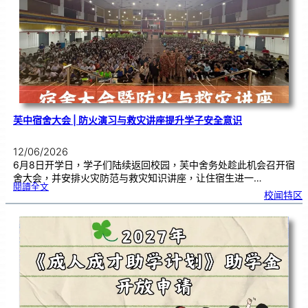
传
承
文
化
，
在
艺
术
中
沉
淀
心
境
芙中宿舍大会 | 防火演习与救灾讲座提升学子安全意识
12/06/2026
6月8日开学日，学子们陆续返回校园，芙中舍务处趁此机会召开宿
舍大会，并安排火灾防范与救灾知识讲座，让住宿生进一…
:
閱讀全文
芙
校闻特区
中
宿
舍
大
会
|
防
火
演
习
与
救
灾
讲
座
提
升
学
子
安
全
意
识