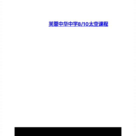
芙蓉中华中学8/10太空课程