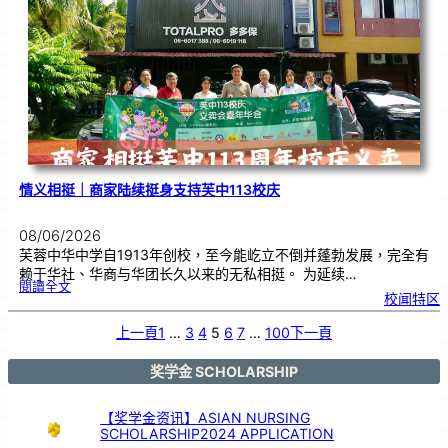
卖
，
餐
饮
业
商
家
义
不
容
辞
情义相挺｜商家陆续挺身支持芙中113校庆
08/06/2026
芙蓉中华中学自1913年创校，至今能屹立不倒并蓬勃发展，完全有
赖于华社、华商与华团长久以来的无私相挺。 为延续…
:
閱讀全文
情
校闻特区
义
相
挺
｜
商
上一頁
1
…
3
4
5
6
7
…
100
下一頁
家
陆
续
挺
身
支
奖学金 SCHOLARSHIP
持
芙
中
1
1
3
【奖学金资讯】ASIAN NURSING
校
庆
SCHOLARSHIP2024 APPLICATION