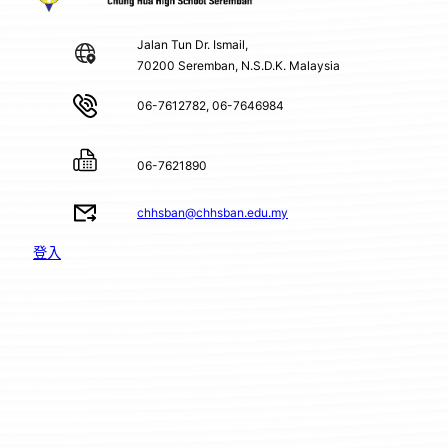
Jalan Tun Dr. Ismail,
70200 Seremban, N.S.D.K. Malaysia
06-7612782, 06-7646984
06-7621890
chhsban@chhsban.edu.my
登入