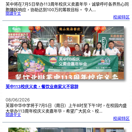
芙中将在7月5日举办113周年校庆义卖嘉年华，诚挚呼吁各界热心同
胞踊跃响应，协助达到100万的筹款目标。 令人…
:
閱讀全文
7
校闻特区
0
5
相
约
芙
中
校
园
！
凝
聚
华
社
力
量
，
共
筹
百
万
义
卖
嘉
年
华
芙中113校庆义卖，餐饮业商家义不容辞
08/06/2026
芙蓉中华中学将于7月5日（周日）上午8时至下午1时，在校园内盛
大举办113周年校庆义卖嘉年华，希望广大民众、校…
:
閱讀全文
芙
校闻特区
中
1
1
3
校
庆
义