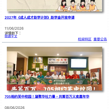
2027年《成人成才助学计划》助学金开放申请
11/06/2026
详情如下：
:
閱讀全文
2
校闻特区
, 
重要公告
0
2
7
年
《
成
人
成
才
助
学
计
划
》
助
学
金
开
放
申
请
705相约芙中校园！凝聚华社力量，共筹百万义卖嘉年华
08/06/2026