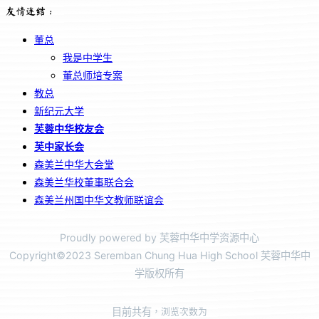
友情连结：
董总
我是中学生
董总师培专案
教总
新纪元大学
芙蓉中华校友会
芙中家长会
森美兰中华大会堂
森美兰华校董事联合会
森美兰州国中华文教师联谊会
Proudly powered by 芙蓉中华中学资源中心
Copyright©2023 Seremban Chung Hua High School 芙蓉中华中
学版权所有
目前共有
，浏览次数为