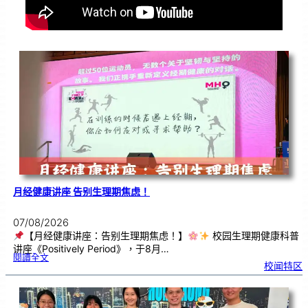
月经健康讲座 告别生理期焦虑！
07/08/2026
【月经健康讲座：告别生理期焦虑！】
校园生理期健康科普
讲座《Positively Period》，于8月…
:
閱讀全文
月
校闻特区
经
健
康
讲
座
告
别
生
理