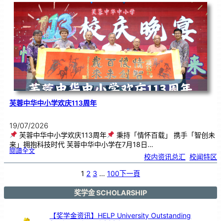
．
工
笔
雅
集
．
长
荣
丹
青
》
书
画
展
开
幕
芙蓉中华中小学欢庆113周年
19/07/2026
芙蓉中华中小学欢庆113周年
秉持「情怀百载」 携手「智创未
来」拥抱科技时代 芙蓉中华中小学在7月18日…
:
閱讀全文
芙
校内资讯总汇
, 
校闻特区
蓉
中
华
中
小
1
2
3
…
100
下一頁
学
欢
庆
1
1
3
奖学金 SCHOLARSHIP
周
年
【奖学金资讯】HELP University Outstanding