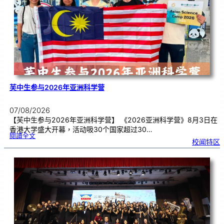
期
焦
虑
！
芙中生参与2026年亚洲科学营
07/08/2026
【芙中生参与2026年亚洲科学营】 《2026亚洲科学营》8月3日在
香港大学盛大开幕，活动吸30个国家超过30…
:
閱讀全文
芙
校闻特区
中
生
参
与
2
0
2
6
年
亚
洲
科
学
营