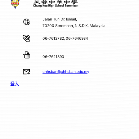
Jalan Tun Dr. Ismail,
70200 Seremban, N.S.D.K. Malaysia
06-7612782, 06-7646984
06-7621890
chhsban@chhsban.edu.my
登入