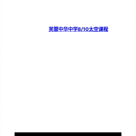
芙蓉中华中学8/10太空课程