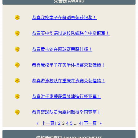
荣誉榜 AWARD
恭喜我校学子在舞蹈赛荣获银奖！
恭喜芙中华语辩论校队蝉联全中辩冠军！
恭喜黄韦铭在网球赛荣获佳绩！
恭喜我校学子在美学体操赛荣获佳绩！
恭喜游泳校队在重庆花泳赛荣获佳绩！
恭喜洪千惠荣获雪隆建造行杯亚军！
恭喜篮球队员为森州取得全国亚军！
«
上一頁
1
2
3
4
5
…
41
下一頁
»