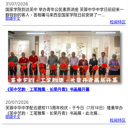
31/07/2026
国家学院到访芙中 举办青年公民素质讲座 芙蓉中华中学日前迎来一
群特别的客人，首相署马来西亚国家学院日前安排了一…
:
閱讀全文
努
校闻特区
鲁
与
国
家
学
院
到
访
芙
中
分
享
青
年
领
袖
素
质
讲
座
《芙中艺韵．工笔雅集．长荣丹青》书画展开幕
20/07/2026
芙蓉中华中学配合建校113周年校庆，于今日（7月18日）隆重举办
《芙中艺韵．工笔雅集．长荣丹青》书画展。此次展…
:
閱讀全文
《
校闻特区
芙
中
艺
韵