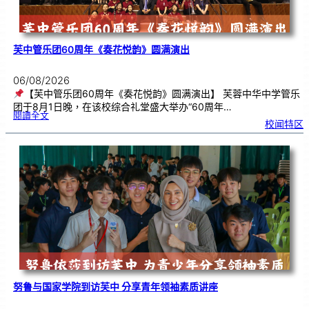
芙中管乐团60周年《奏花悦韵》圆满演出
06/08/2026
【芙中管乐团60周年《奏花悦韵》圆满演出】 芙蓉中华中学管乐
团于8月1日晚，在该校综合礼堂盛大举办“60周年…
:
閱讀全文
芙
校闻特区
中
管
乐
团
6
0
周
年
《
奏
花
悦
韵
》
圆
满
演
出
努鲁与国家学院到访芙中 分享青年领袖素质讲座