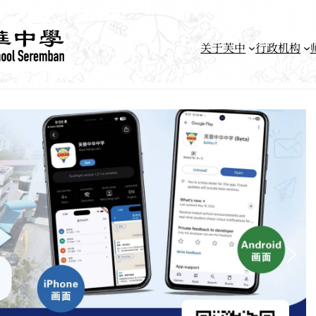
关于芙中
行政机构