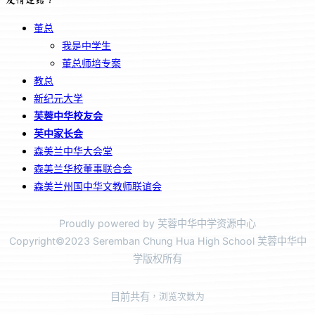
董总
我是中学生
董总师培专案
教总
新纪元大学
芙蓉中华校友会
芙中家长会
森美兰中华大会堂
森美兰华校董事联合会
森美兰州国中华文教师联谊会
Proudly powered by 芙蓉中华中学资源中心
Copyright©2023 Seremban Chung Hua High School 芙蓉中华中
学版权所有
目前共有
，浏览次数为