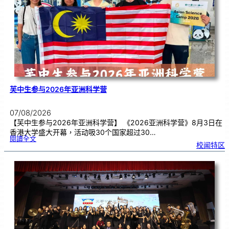
期
焦
虑
！
芙中生参与2026年亚洲科学营
07/08/2026
【芙中生参与2026年亚洲科学营】 《2026亚洲科学营》8月3日在
香港大学盛大开幕，活动吸30个国家超过30…
:
閱讀全文
芙
校闻特区
中
生
参
与
2
0
2
6
年
亚
洲
科
学
营