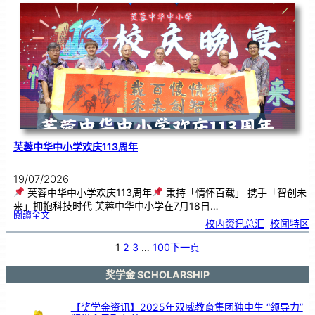
．
工
笔
雅
集
．
长
荣
丹
青
》
书
画
展
开
幕
芙蓉中华中小学欢庆113周年
19/07/2026
芙蓉中华中小学欢庆113周年
秉持「情怀百载」 携手「智创未
来」拥抱科技时代 芙蓉中华中小学在7月18日…
:
閱讀全文
芙
校内资讯总汇
, 
校闻特区
蓉
中
华
中
小
1
2
3
…
100
下一頁
学
欢
庆
1
1
3
奖学金 SCHOLARSHIP
周
年
【奖学金资讯】2025年双威教育集团独中生 “领导力”