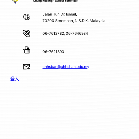
Jalan Tun Dr. Ismail,
70200 Seremban, N.S.D.K. Malaysia
06-7612782, 06-7646984
06-7621890
chhsban@chhsban.edu.my
登入