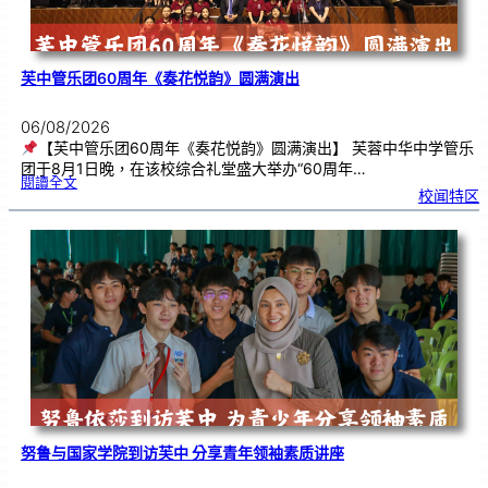
芙中管乐团60周年《奏花悦韵》圆满演出
06/08/2026
【芙中管乐团60周年《奏花悦韵》圆满演出】 芙蓉中华中学管乐
团于8月1日晚，在该校综合礼堂盛大举办“60周年…
:
閱讀全文
芙
校闻特区
中
管
乐
团
6
0
周
年
《
奏
花
悦
韵
》
圆
满
演
出
努鲁与国家学院到访芙中 分享青年领袖素质讲座