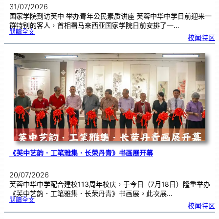
31/07/2026
国家学院到访芙中 举办青年公民素质讲座 芙蓉中华中学日前迎来一
群特别的客人，首相署马来西亚国家学院日前安排了一…
:
閱讀全文
努
校闻特区
鲁
与
国
家
学
院
到
访
芙
中
分
享
青
年
领
袖
素
质
讲
座
《芙中艺韵．工笔雅集．长荣丹青》书画展开幕
20/07/2026
芙蓉中华中学配合建校113周年校庆，于今日（7月18日）隆重举办
《芙中艺韵．工笔雅集．长荣丹青》书画展。此次展…
:
閱讀全文
《
校闻特区
芙
中
艺
韵