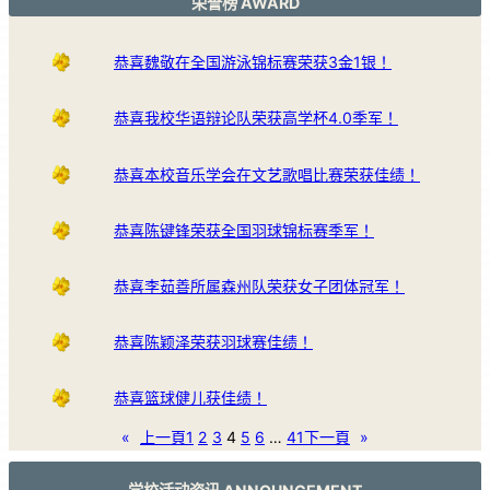
荣誉榜 AWARD
恭喜魏敬在全国游泳锦标赛荣获3金1银！
恭喜我校华语辩论队荣获高学杯4.0季军！
恭喜本校音乐学会在文艺歌唱比赛荣获佳绩！
恭喜陈键锋荣获全国羽球锦标赛季军！
恭喜李茹善所属森州队荣获女子团体冠军！
恭喜陈颖泽荣获羽球赛佳绩！
恭喜篮球健儿获佳绩！
«
上一頁
1
2
3
4
5
6
…
41
下一頁
»