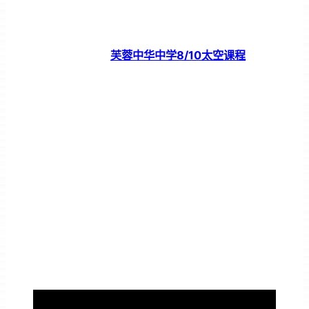
芙蓉中华中学8/10太空课程