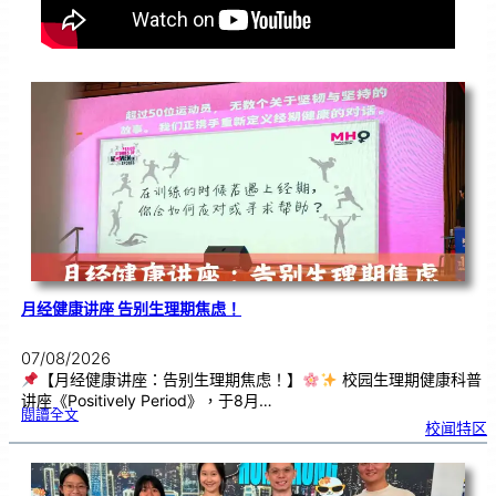
月经健康讲座 告别生理期焦虑！
07/08/2026
【月经健康讲座：告别生理期焦虑！】
校园生理期健康科普
讲座《Positively Period》，于8月…
:
閱讀全文
月
校闻特区
经
健
康
讲
座
告
别
生
理