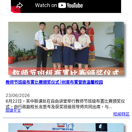
教师节班级布置比赛颁奖仪式 |创意布置营造温馨校园
23/06/2026
6月22日，芙中联课处在自由讲堂举行教师节班级布置比赛颁奖仪
式，由行政副校长龙思岑及获奖班级班导师共同出席，与…
:
閱讀全文
教
校闻特区
师
节
班
级
布
置
比
赛
颁