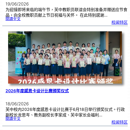
19/06/2026
为迎接即将来临的端午节，芙中教职员联谊会特别准备并赠送应节食
品，向全校教职员献上节日祝福与关怀。 在此特别感谢…
:
閱讀全文
端
校闻特区
午
节
快
乐
，
芙
中
教
师
们
！
2026年度感恩卡设计比赛颁奖仪式
18/06/2026
芙中校内2026年度感恩卡设计比赛于6月18日举行颁奖仪式。行政
副校长龙思岑、教务副校长李家成、芙中家长会福利…
:
閱讀全文
2
校闻特区
0
2
6
年