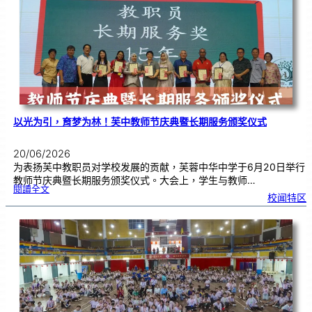
奖
仪
式
|
创
意
布
置
营
造
温
馨
校
园
以光为引，育梦为林！芙中教师节庆典暨长期服务颁奖仪式
20/06/2026
为表扬芙中教职员对学校发展的贡献，芙蓉中华中学于6月20日举行
教师节庆典暨长期服务颁奖仪式。大会上，学生与教师…
:
閱讀全文
以
校闻特区
光
为
引
，
育
梦
为
林
！
芙
中
教
师
节
庆
典
暨
长
期
服
务
颁
奖
仪