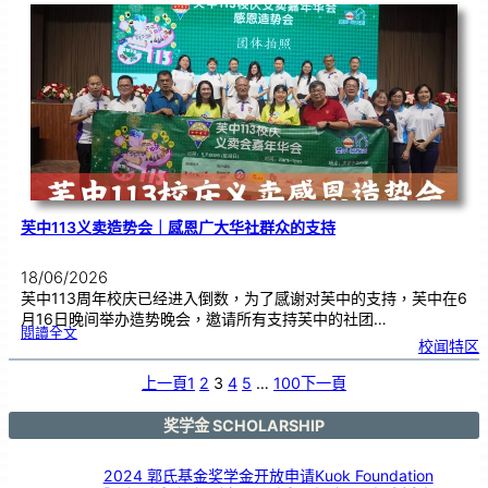
度
感
恩
卡
设
计
比
赛
颁
奖
仪
式
芙中113义卖造势会｜感恩广大华社群众的支持
18/06/2026
芙中113周年校庆已经进入倒数，为了感谢对芙中的支持，芙中在6
月16日晚间举办造势晚会，邀请所有支持芙中的社团…
:
閱讀全文
芙
校闻特区
中
1
1
3
义
上一頁
1
2
3
4
5
…
100
下一頁
卖
造
势
会
｜
感
奖学金 SCHOLARSHIP
恩
广
大
华
社
群
2024 郭氏基金奖学金开放申请Kuok Foundation
众
的