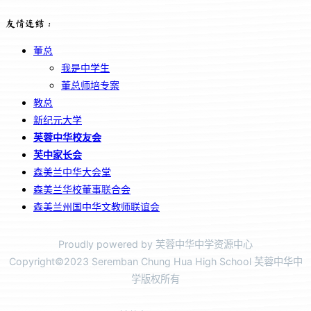
友情连结：
董总
我是中学生
董总师培专案
教总
新纪元大学
芙蓉中华校友会
芙中家长会
森美兰中华大会堂
森美兰华校董事联合会
森美兰州国中华文教师联谊会
Proudly powered by 芙蓉中华中学资源中心
Copyright©2023 Seremban Chung Hua High School 芙蓉中华中
学版权所有