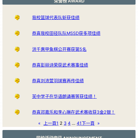
荣誉榜 AWARD
我校篮球代表队斩获佳绩
恭喜我校田径队队MSSD获多项佳绩
洪千惠甲象棋公开赛获第5名
恭喜彭丽诗荣获武术赛事佳绩
恭喜刘沛萱羽球赛再传佳绩
芙中学子在华语朗诵赛等获佳绩！
恭喜邓嘉乐和李心琳在武术赛收获3金2银！
«
上一頁
1
2
3
4
…
41
下一頁
»