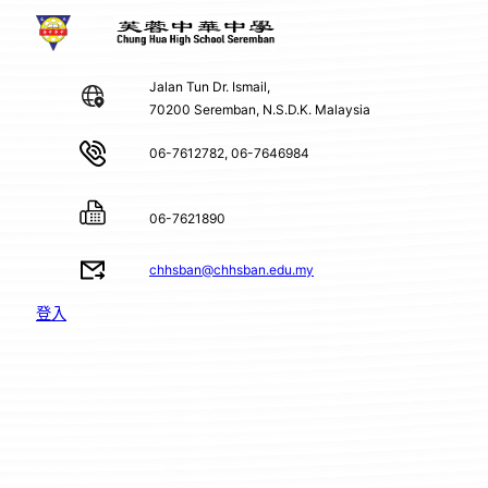
Jalan Tun Dr. Ismail,
70200 Seremban, N.S.D.K. Malaysia
06-7612782, 06-7646984
06-7621890
chhsban@chhsban.edu.my
登入