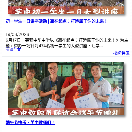
式
初一学生一日讲座活动 | 赢在起点：打造属于你的未来！
19/06/2026
6月17日，芙蓉中华中学以《赢在起点：打造属于你的未来！》为主
题，举办一场针对474名初一学生的大型讲座，让学…
:
閱讀全文
初
校闻特区
一
学
生
一
日
讲
座
活
动
|
赢
在
起
点
：
打
造
属
于
你
的
未
来
！
端午节快乐，芙中教师们！