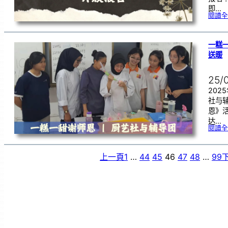
即…
閱讀全
一糕一
送暖
25/
202
社与
恩》
达…
閱讀全
上一頁
1
…
44
45
46
47
48
…
99