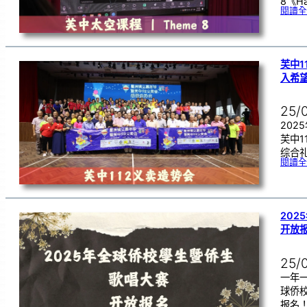
8《Hab
閱讀全
芙中1
入希
25/
202
芙中1
综合
閱讀全
202
开放
25/
一年
球侨
报名！