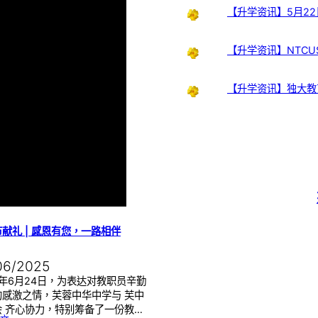
【升学资讯】5月22
【升学资讯】NTCUS
【升学资讯】独大教
献礼 | 感恩有您，一路相伴
06/2025
5年6月24日，为表达对教职员辛勤
的感激之情，芙蓉中华中学与 芙中
会 齐心协力，特别筹备了一份教…