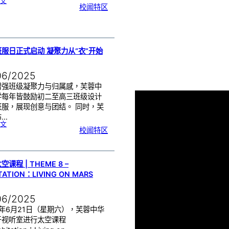
:
文
教
校闻特区
师
节
献
礼
|
感
恩
有
您
，
一
路
服日正式启动 凝聚力从“衣”开始
相
伴
06/2025
增强班级凝聚力与归属感，芙蓉中
学每年皆鼓励初二至高三班级设计
班服，展现创意与团结。 同时，芙
布…
:
文
芙
校闻特区
中
班
服
日
正
式
启
动
凝
聚
课程 | THEME 8 –
力
从
TATION：LIVING ON MARS
“
衣
”
开
始
06/2025
5年6月21日（星期六），芙蓉中华
于视听室进行太空课程