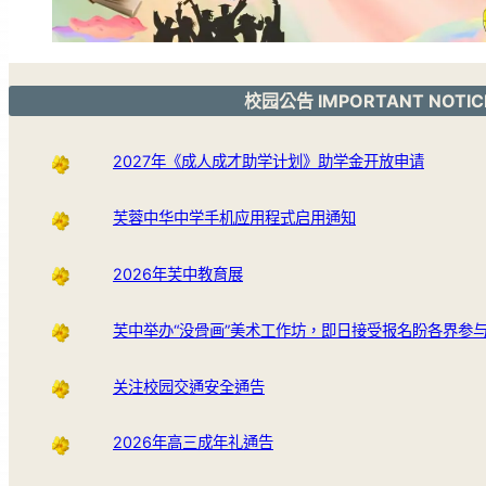
校园公告 IMPORTANT NOTIC
2027年《成人成才助学计划》助学金开放申请
芙蓉中华中学手机应用程式启用通知
2026年芙中教育展
芙中举办“没骨画”美术工作坊，即日接受报名盼各界参
关注校园交通安全通告
2026年高三成年礼通告