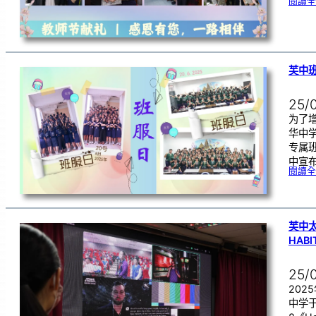
閱讀全
芙中班
25/
为了
华中
专属
中宣
閱讀全
芙中太空
HABI
25/
202
中学