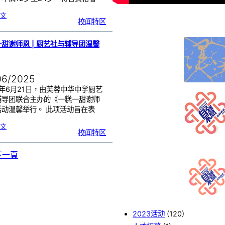
:
文
2
校闻特区
0
2
5
年
全
球
侨
甜谢师恩 | 厨艺社与辅导团温馨
校
學
生
暨
侨
生
歌
唱
大
06/2025
赛
|
开
放
5年6月21日，由芙蓉中华中学厨艺
报
名
辅导团联合主办的《一糕一甜谢师
活动温馨举行。 此项活动旨在表
:
文
一
校闻特区
糕
一
甜
谢
师
恩
下一頁
|
厨
艺
社
与
辅
导
团
温
馨
送
暖
2023活动
(120)