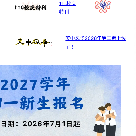
110校庆
特刊
芙中风华2026年第二期上线
了！