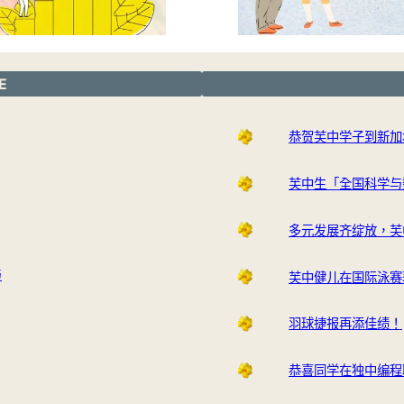
E
恭贺芙中学子到新加
芙中生「全国科学与
多元发展齐绽放，芙
与
芙中健儿在国际泳赛
羽球捷报再添佳绩！
恭喜同学在独中编程