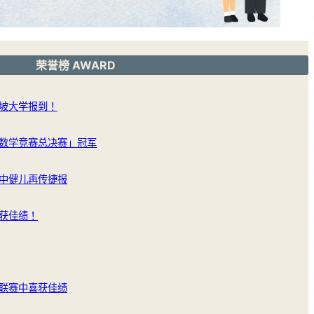
荣誉榜 AWARD
坡大学报到！
数学竞赛总决赛」冠军
中健儿再传捷报
获佳绩！
联赛中喜获佳绩