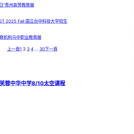
日“贵州高等教育展
T 2025 Fall 国立台中科技大学招生
育机构马中职业教育展
上一頁
1
2
3
4
…
30
下一頁
芙蓉中华中学8/10太空课程