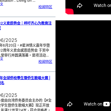
itation：Living on …
:
文
芙
校闻特区
中
太
空
课
程
|
T
h
e
m
12义卖造势会｜呼吁齐心为教育注
e
8
望
–
H
a
b
i
t
a
06/2025
t
i
o
5年6月20日，#星洲情义嘉年华暨
n
：
L
12周年义卖会感恩造势会 于芙中
i
v
i
礼堂举行并圆满落幕。是项活动…
n
g
:
文
o
芙
n
校闻特区
中
M
1
a
1
r
2
s
义
卖
造
势
会
｜
5年全球侨校學生暨侨生歌唱大赛 |
呼
吁
报名
齐
心
为
教
育
注
入
06/2025
希
望
一度由台湾侨务委员会主办的【#全
校学生暨侨生歌唱大赛】现正开放
年满12岁至24岁、符合资格者，