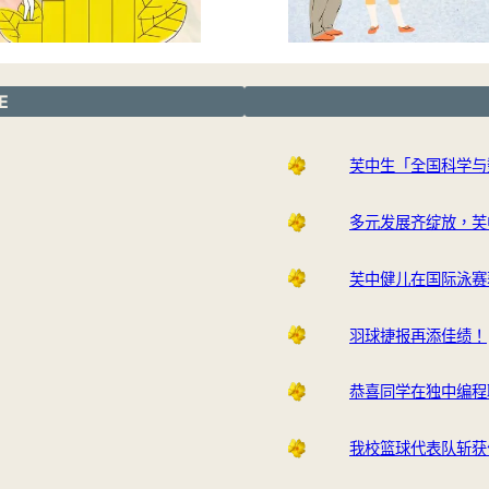
E
芙中生「全国科学与
多元发展齐绽放，芙
芙中健儿在国际泳赛
羽球捷报再添佳绩！
恭喜同学在独中编程
我校篮球代表队斩获