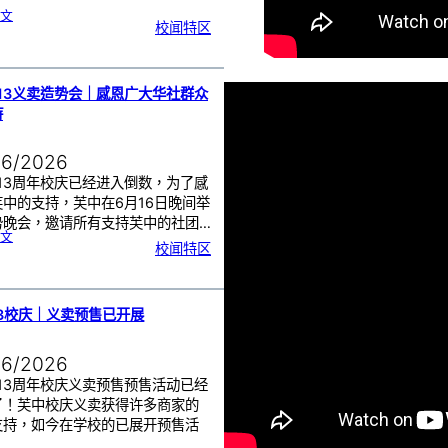
:
文
2
校闻特区
0
2
6
年
度
感
恩
卡
设
计
13义卖造势会｜感恩广大华社群众
比
赛
持
颁
奖
仪
式
06/2026
13周年校庆已经进入倒数，为了感
芙中的支持，芙中在6月16日晚间举
势晚会，邀请所有支持芙中的社团…
:
文
芙
校闻特区
中
1
1
3
义
卖
造
势
会
｜
13校庆｜义卖预售已开展
感
恩
广
大
华
社
06/2026
群
众
的
支
13周年校庆义卖预售预售活动已经
持
了！芙中校庆义卖获得许多商家的
支持，如今在学校的已展开预售活
…