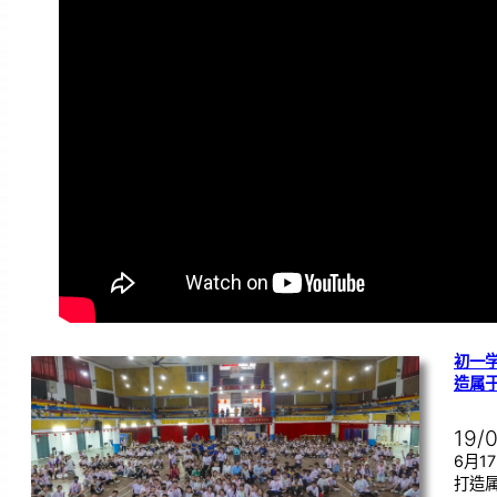
初一学
造属
19/
6月
打造