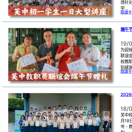
场针
学…
閱讀全
端午
19/
为迎
联谊
校教
别感
閱讀全
202
18/
芙中校
月1
岑、