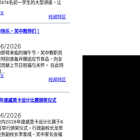
对474名初一学生的大型讲座，让
:
文
初
校闻特区
一
学
生
一
日
讲
座
节快乐，芙中教师们！
活
动
|
赢
在
起
06/2026
点
：
打
造
接即将来临的端午节，芙中教职员
属
于
你
会特别准备并赠送应节食品，向全
的
未
职员献上节日祝福与关怀。 在此特
来
！
谢…
:
文
端
校闻特区
午
节
快
乐
，
芙
中
教
师
们
6年度感恩卡设计比赛颁奖仪式
！
06/2026
内2026年度感恩卡设计比赛于6
8日举行颁奖仪式。行政副校长龙思
教务副校长李家成、芙中家长会福