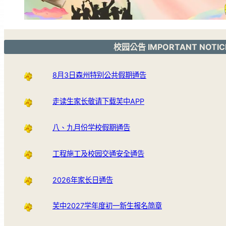
校园公告 IMPORTANT NOTIC
8月3日森州特别公共假期通告
走读生家长敬请下载芙中APP
八、九月份学校假期通告
工程施工及校园交通安全通告
2026年家长日通告
芙中2027学年度初一新生报名简章