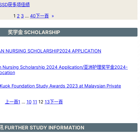
SSD获多项佳绩
1
2
3
…
40
下一頁
»
奖学金 SCHOLARSHIP
NURSING SCHOLARSHIP2024 APPLICATION
rsing Scholarship 2024 Application/亚洲护理奖学金2024-
ocation
Foundation Study Awards 2023 at Malaysian Private
上一頁
1
…
10
11
12
13
下一頁
 FURTHER STUDY INFORMATION