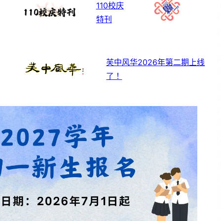
110校庆
特刊
芙中风华2026年第二期上线
了！