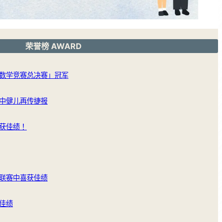
荣誉榜 AWARD
数学竞赛总决赛」冠军
中健儿再传捷报
获佳绩！
联赛中喜获佳绩
佳绩