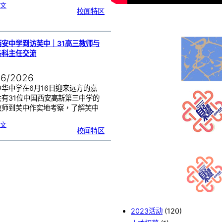
:
文
校闻特区
1
1
3
校
庆
｜
义
卖
预
西安中学到访芙中｜31高三教师与
售
已
开
各科主任交流
展
06/2026
中华中学在6月16日迎来远方的嘉
共有31位中国西安高新第三中学的
教师到芙中作实地考察，了解芙中
…
:
文
中
校闻特区
国
西
安
中
学
到
访
芙
中
｜
3
1
高
三
教
师
与
我
校
各
科
主
任
2023活动
(120)
交
流