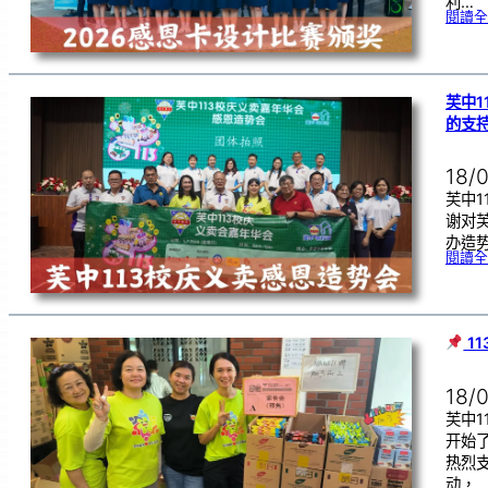
利…
閱讀全
芙中1
的支
18/
芙中1
谢对
办造
閱讀全
1
18/
芙中1
开始
热烈
动，