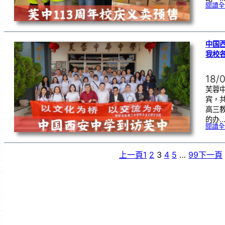
閱讀全
中国
我校
18/
芙蓉
宾，
高三
的办
閱讀全
上一頁
1
2
3
4
5
…
99
下一頁