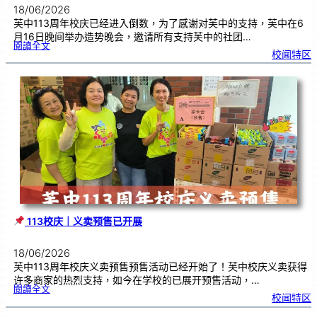
18/06/2026
芙中113周年校庆已经进入倒数，为了感谢对芙中的支持，芙中在6
月16日晚间举办造势晚会，邀请所有支持芙中的社团…
:
閱讀全文
芙
校闻特区
中
1
1
3
义
卖
造
势
会
｜
感
恩
广
大
华
社
群
众
的
支
持
113校庆｜义卖预售已开展
18/06/2026
芙中113周年校庆义卖预售预售活动已经开始了！芙中校庆义卖获得
许多商家的热烈支持，如今在学校的已展开预售活动，…
:
閱讀全文
校闻特区
1
1
3