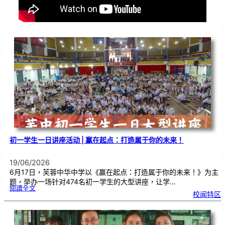
初一学生一日讲座活动 | 赢在起点：打造属于你的未来！
19/06/2026
6月17日，芙蓉中华中学以《赢在起点：打造属于你的未来！》为主
题，举办一场针对474名初一学生的大型讲座，让学…
:
閱讀全文
初
校闻特区
一
学
生
一
日
讲
座
活
动