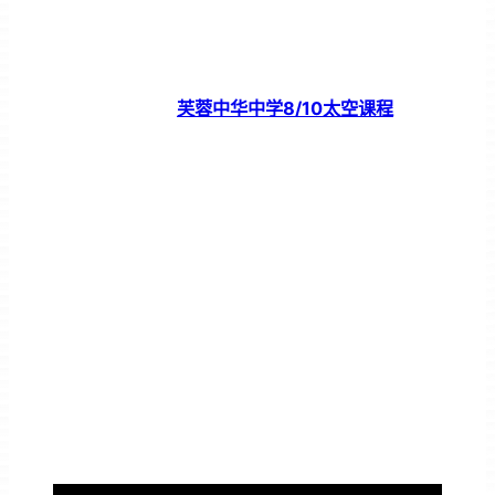
芙蓉中华中学8/10太空课程