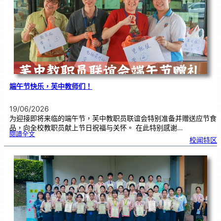
|
赢
在
起
点
：
打
造
属
于
你
的
未
来
！
端午节快乐，芙中教师们！
19/06/2026
为迎接即将来临的端午节，芙中教职员联谊会特别准备并赠送应节食
品，向全校教职员献上节日祝福与关怀。 在此特别感谢…
:
閱讀全文
端
校闻特区
午
节
快
乐
，
芙
中
教
师
们
！