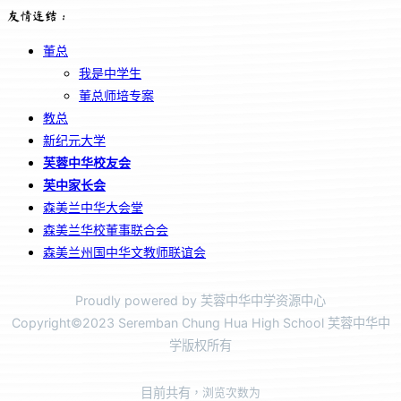
友情连结：
董总
我是中学生
董总师培专案
教总
新纪元大学
芙蓉中华校友会
芙中家长会
森美兰中华大会堂
森美兰华校董事联合会
森美兰州国中华文教师联谊会
Proudly powered by 芙蓉中华中学资源中心
Copyright©2023 Seremban Chung Hua High School 芙蓉中华中
学版权所有
目前共有
，浏览次数为