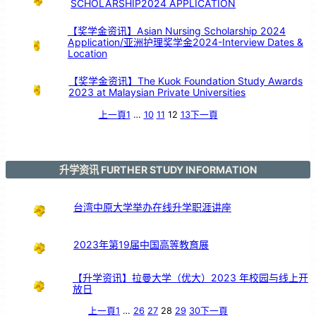
SCHOLARSHIP2024 APPLICATION
各
科
主
任
交
流
【奖学金资讯】Asian Nursing Scholarship 2024
Application/亚洲护理奖学金2024-Interview Dates &
Location
【奖学金资讯】The Kuok Foundation Study Awards
2023 at Malaysian Private Universities
上一頁
1
…
10
11
12
13
下一頁
升学资讯 FURTHER STUDY INFORMATION
台湾中原大学举办在线升学职涯讲座
2023年第19届中国高等教育展
【升学资讯】拉曼大学（优大）2023 年校园与线上开
放日
上一頁
1
…
26
27
28
29
30
下一頁