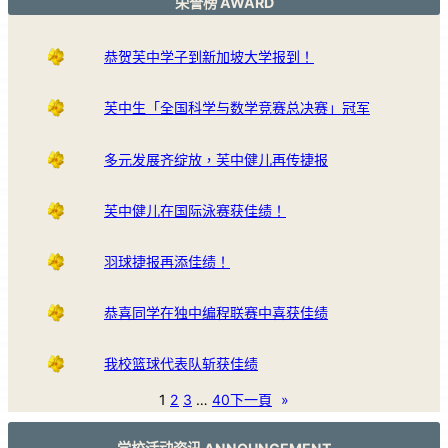
荣誉榜 AWARD
恭贺芙中学子到新加坡大学报到！
芙中生「全国科学与数学竞赛总决赛」冠军
多元发展齐绽放，芙中健儿再传捷报
芙中健儿在国际泳赛获佳绩！
羽球捷报再添佳绩！
恭喜同学在独中编程联赛中喜获佳绩
我校篮球代表队斩获佳绩
1
2
3
…
40
下一頁
»