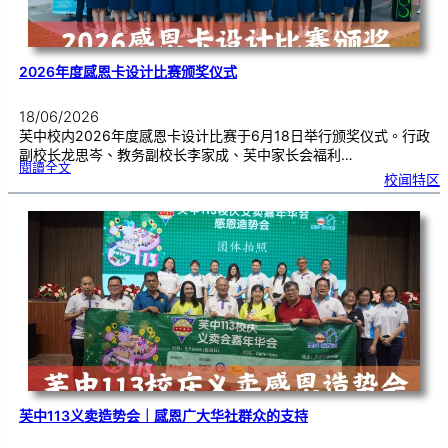
2026年度感恩卡设计比赛颁奖仪式
18/06/2026
芙中校内2026年度感恩卡设计比赛于6月18日举行颁奖仪式。行政
副校长龙思岑、教务副校长李家成、芙中家长会福利…
:
閱讀全文
2
校闻特区
0
2
6
年
度
感
恩
卡
设
计
比
赛
颁
奖
仪
式
芙中113义卖造势会｜感恩广大华社群众的支持