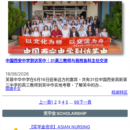
校
庆
｜
义
卖
预
售
已
开
展
中国西安中学到访芙中｜31高三教师与我校各科主任交流
18/06/2026
芙蓉中华中学在6月16日迎来远方的嘉宾，共有31位中国西安高新第
三中学的高三教师到芙中作实地考察，了解芙中的办…
:
閱讀全文
中
校闻特区
国
西
安
中
学
上一頁
1
2
3
4
5
…
99
下一頁
到
访
芙
中
｜
3
奖学金 SCHOLARSHIP
1
高
三
教
师
与
【奖学金资讯】ASIAN NURSING
我
校