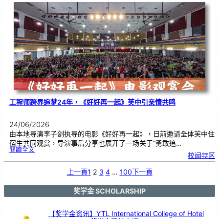
友
校
线
上
交
流
|
传
统
游
戏
连
结
跨
国
友
谊
工程师跨界追梦24年，《好好再一起》芙中引亲情共鸣
24/06/2026
由本地导演李子剑执导的电影《好好再一起》，日前邀请全体芙中住
宿生共同观赏，导演事后分享也展开了一场关于“勇敢追…
:
閱讀全文
工
校闻特区
程
师
跨
界
追
上一頁
1
2
3
4
…
100
下一頁
梦
2
4
年
，
《
奖学金 SCHOLARSHIP
好
好
再
一
起
》
【奖学金资讯】YTL International College of Hotel
芙
中