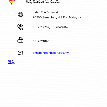
Jalan Tun Dr. Ismail,
70200 Seremban, N.S.D.K. Malaysia
06-7612782, 06-7646984
06-7621890
chhsban@chhsban.edu.my
登入