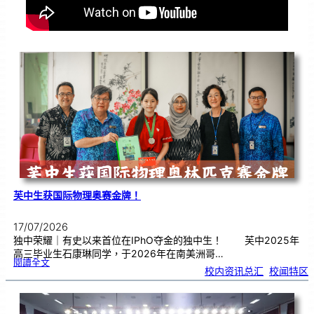
芙中生获国际物理奥赛金牌！
17/07/2026
独中荣耀｜有史以来首位在IPhO夺金的独中生！ 芙中2025年
高三毕业生石康琳同学，于2026年在南美洲哥…
:
閱讀全文
芙
校内资讯总汇
, 
校闻特区
中
生
获
国
际
物
理
奥
赛