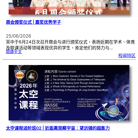
周会颁奖仪式 | 嘉奖优秀学子
25/06/2026
芙中于6月24日次召开周会与进行颁奖仪式，表扬近期在学术、体育
及联课活动等领域表现优异的学生，肯定他们的努力与…
:
閱讀全文
周
校闻特区
会
颁
奖
仪
式
|
嘉
奖
优
秀
学
子
太空课程进阶班02 | 近距离观察宇宙：望远镜的超能力