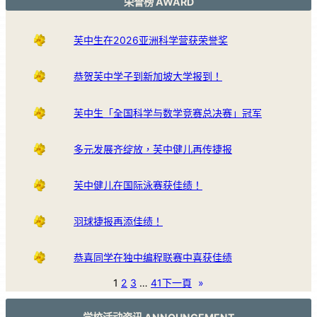
荣誉榜 AWARD
芙中生在2026亚洲科学营获荣誉奖
恭贺芙中学子到新加坡大学报到！
芙中生「全国科学与数学竞赛总决赛」冠军
多元发展齐绽放，芙中健儿再传捷报
芙中健儿在国际泳赛获佳绩！
羽球捷报再添佳绩！
恭喜同学在独中编程联赛中喜获佳绩
1
2
3
…
41
下一頁
»