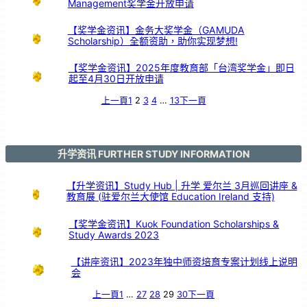
Management奖学金开放申请
引
亲
情
共
鸣
【奖学金资讯】金务大奖学金（GAMUDA
Scholarship）全额资助，助你实现梦想!
【奖学金资讯】2025年度教育部「台湾奖学金」即日
起至4月30日开放申请
上一頁
1
2
3
4
…
13
下一頁
升学资讯 FURTHER STUDY INFORMATION
【升学资讯】Study Hub | 升学 爱尔兰 3月巡回讲座 &
教育展 (驻爱尔兰大使馆 Education Ireland 支持)
【奖学金资讯】Kuok Foundation Scholarships &
Study Awards 2023
【讲座资讯】2023年独中师资培育专案计划线上说明
会
上一頁
1
…
27
28
29
30
下一頁