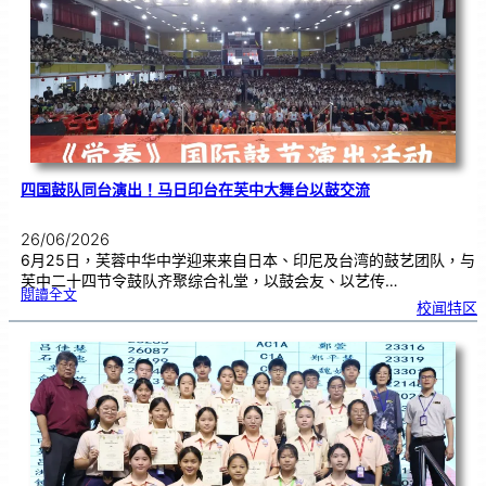
金
牌
！
四国鼓队同台演出！马日印台在芙中大舞台以鼓交流
26/06/2026
6月25日，芙蓉中华中学迎来来自日本、印尼及台湾的鼓艺团队，与
芙中二十四节令鼓队齐聚综合礼堂，以鼓会友、以艺传…
:
閱讀全文
四
校闻特区
国
鼓
队
同
台
演
出
！
马
日
印
台
在
芙
中
大
舞
台
以
鼓
交
流