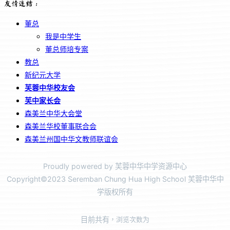
友情连结：
董总
我是中学生
董总师培专案
教总
新纪元大学
芙蓉中华校友会
芙中家长会
森美兰中华大会堂
森美兰华校董事联合会
森美兰州国中华文教师联谊会
Proudly powered by 芙蓉中华中学资源中心
Copyright©2023 Seremban Chung Hua High School 芙蓉中华中
学版权所有
目前共有
，浏览次数为