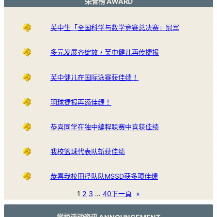
荣誉榜 AWARD
芙中生「全国科学与数学竞赛总决赛」冠军
多元发展齐绽放，芙中健儿再传捷报
芙中健儿在国际泳赛获佳绩！
羽球捷报再添佳绩！
恭喜同学在独中编程联赛中喜获佳绩
我校篮球代表队斩获佳绩
恭喜我校田径队队MSSD获多项佳绩
1
2
3
…
40
下一頁
»