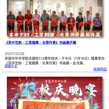
中
分
享
青
年
领
袖
素
质
讲
座
《芙中艺韵．工笔雅集．长荣丹青》书画展开幕
20/07/2026
芙蓉中华中学配合建校113周年校庆，于今日（7月18日）隆重举办
《芙中艺韵．工笔雅集．长荣丹青》书画展。此次展…
:
閱讀全文
《
校闻特区
芙
中
艺
韵
．
工
笔
雅
集
．
长
荣
丹
青
》
书
画
展
开
幕