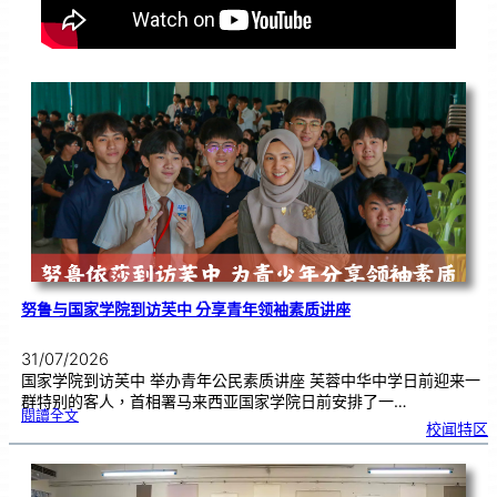
努鲁与国家学院到访芙中 分享青年领袖素质讲座
31/07/2026
国家学院到访芙中 举办青年公民素质讲座 芙蓉中华中学日前迎来一
群特别的客人，首相署马来西亚国家学院日前安排了一…
:
閱讀全文
努
校闻特区
鲁
与
国
家
学
院
到
访
芙