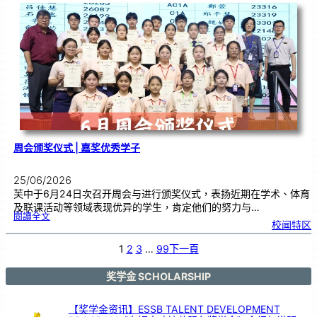
台
演
出
！
马
日
印
台
在
芙
中
大
舞
台
以
鼓
交
流
周会颁奖仪式 | 嘉奖优秀学子
25/06/2026
芙中于6月24日次召开周会与进行颁奖仪式，表扬近期在学术、体育
及联课活动等领域表现优异的学生，肯定他们的努力与…
:
閱讀全文
周
校闻特区
会
颁
奖
仪
式
1
2
3
…
99
下一頁
|
嘉
奖
优
秀
学
奖学金 SCHOLARSHIP
子
【奖学金资讯】ESSB TALENT DEVELOPMENT