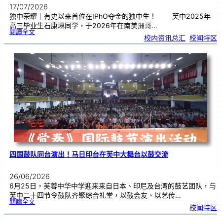
17/07/2026
独中荣耀｜有史以来首位在IPhO夺金的独中生！ 芙中2025年
高三毕业生石康琳同学，于2026年在南美洲哥…
:
閱讀全文
芙
校内资讯总汇
, 
校闻特区
中
生
获
国
际
物
理
奥
赛
金
牌
！
四国鼓队同台演出！马日印台在芙中大舞台以鼓交流
26/06/2026
6月25日，芙蓉中华中学迎来来自日本、印尼及台湾的鼓艺团队，与
芙中二十四节令鼓队齐聚综合礼堂，以鼓会友、以艺传…
:
閱讀全文
四
校闻特区
国
鼓
队
同