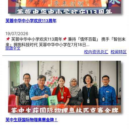
芙蓉中华中小学欢庆113周年
19/07/2026
芙蓉中华中小学欢庆113周年
秉持「情怀百载」 携手「智创未
来」拥抱科技时代 芙蓉中华中小学在7月18日…
:
閱讀全文
芙
校内资讯总汇
, 
校闻特区
蓉
中
华
中
小
学
欢
庆
1
1
3
周
年
芙中生获国际物理奥赛金牌！