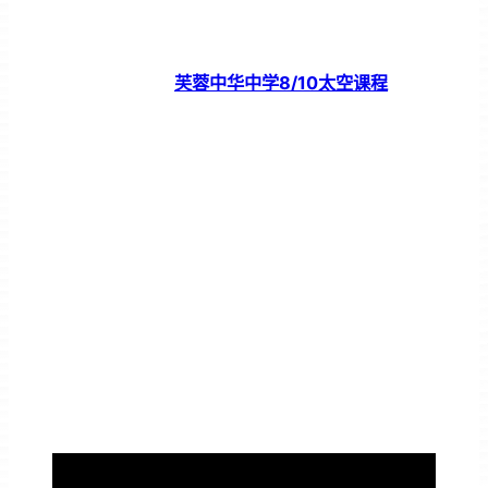
芙蓉中华中学8/10太空课程