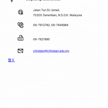
Jalan Tun Dr. Ismail,
70200 Seremban, N.S.D.K. Malaysia
06-7612782, 06-7646984
06-7621890
chhsban@chhsban.edu.my
登入