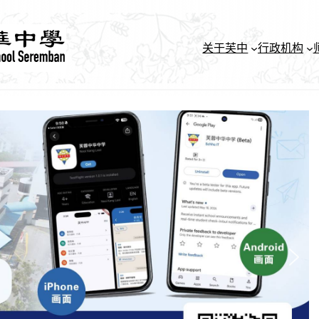
关于芙中
行政机构