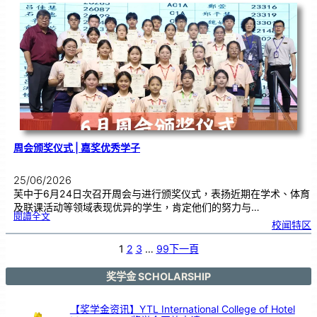
台
演
出
！
马
日
印
台
在
芙
中
大
舞
台
以
鼓
交
流
周会颁奖仪式 | 嘉奖优秀学子
25/06/2026
芙中于6月24日次召开周会与进行颁奖仪式，表扬近期在学术、体育
及联课活动等领域表现优异的学生，肯定他们的努力与…
:
閱讀全文
周
校闻特区
会
颁
奖
仪
式
1
2
3
…
99
下一頁
|
嘉
奖
优
秀
学
奖学金 SCHOLARSHIP
子
【奖学金资讯】YTL International College of Hotel