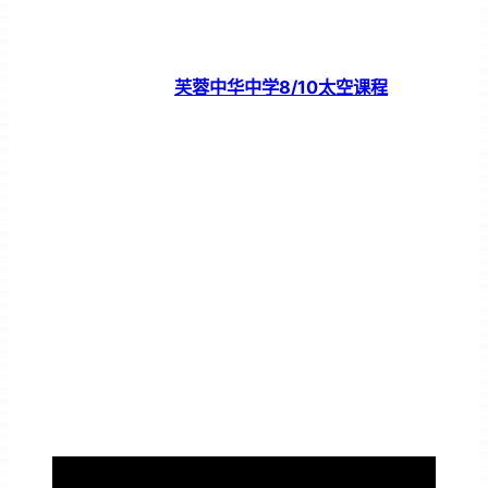
芙蓉中华中学8/10太空课程