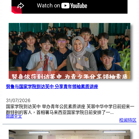
努鲁与国家学院到访芙中 分享青年领袖素质讲座
31/07/2026
国家学院到访芙中 举办青年公民素质讲座 芙蓉中华中学日前迎来一
群特别的客人，首相署马来西亚国家学院日前安排了一…
:
閱讀全文
努
校闻特区
鲁
与
国
家
学
院
到
访
芙