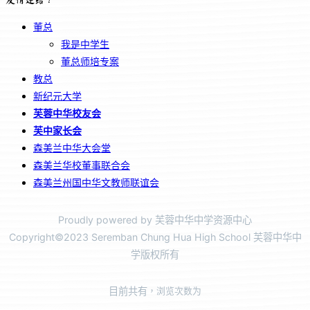
董总
我是中学生
董总师培专案
教总
新纪元大学
芙蓉中华校友会
芙中家长会
森美兰中华大会堂
森美兰华校董事联合会
森美兰州国中华文教师联谊会
Proudly powered by 芙蓉中华中学资源中心
Copyright©2023 Seremban Chung Hua High School 芙蓉中华中
学版权所有
目前共有
，浏览次数为