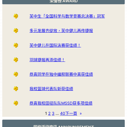
荣誉榜 AWARD
芙中生「全国科学与数学竞赛总决赛」冠军
多元发展齐绽放，芙中健儿再传捷报
芙中健儿在国际泳赛获佳绩！
羽球捷报再添佳绩！
恭喜同学在独中编程联赛中喜获佳绩
我校篮球代表队斩获佳绩
恭喜我校田径队队MSSD获多项佳绩
1
2
3
…
40
下一頁
»