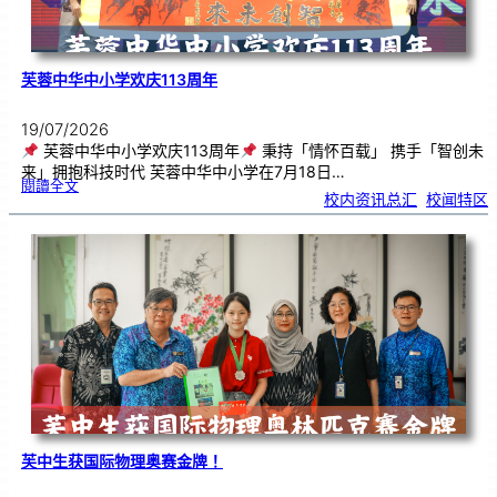
芙蓉中华中小学欢庆113周年
19/07/2026
芙蓉中华中小学欢庆113周年
秉持「情怀百载」 携手「智创未
来」拥抱科技时代 芙蓉中华中小学在7月18日…
:
閱讀全文
芙
校内资讯总汇
, 
校闻特区
蓉
中
华
中
小
学
欢
庆
1
1
3
周
年
芙中生获国际物理奥赛金牌！