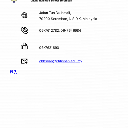
Jalan Tun Dr. Ismail,
70200 Seremban, N.S.D.K. Malaysia
06-7612782, 06-7646984
06-7621890
chhsban@chhsban.edu.my
登入