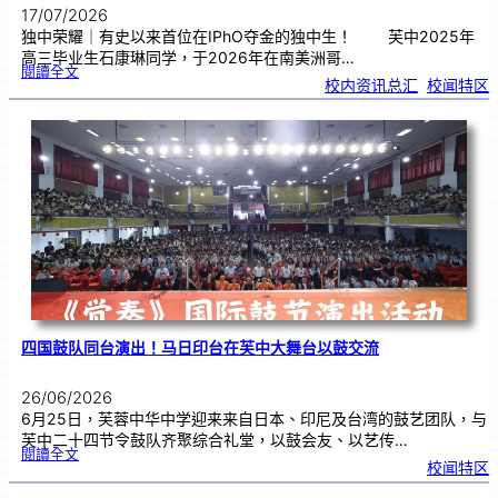
17/07/2026
独中荣耀｜有史以来首位在IPhO夺金的独中生！ 芙中2025年
高三毕业生石康琳同学，于2026年在南美洲哥…
:
閱讀全文
芙
校内资讯总汇
, 
校闻特区
中
生
获
国
际
物
理
奥
赛
金
牌
！
四国鼓队同台演出！马日印台在芙中大舞台以鼓交流
26/06/2026
6月25日，芙蓉中华中学迎来来自日本、印尼及台湾的鼓艺团队，与
芙中二十四节令鼓队齐聚综合礼堂，以鼓会友、以艺传…
:
閱讀全文
四
校闻特区
国
鼓
队
同