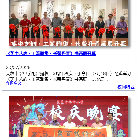
中
分
享
青
年
领
袖
素
质
讲
座
《芙中艺韵．工笔雅集．长荣丹青》书画展开幕
20/07/2026
芙蓉中华中学配合建校113周年校庆，于今日（7月18日）隆重举办
《芙中艺韵．工笔雅集．长荣丹青》书画展。此次展…
:
閱讀全文
《
校闻特区
芙
中
艺
韵
．
工
笔
雅
集
．
长
荣
丹
青
》
书
画
展
开
幕