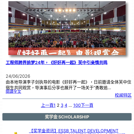
友
校
线
上
交
流
|
传
统
游
戏
连
结
跨
国
友
谊
工程师跨界追梦24年，《好好再一起》芙中引亲情共鸣
24/06/2026
由本地导演李子剑执导的电影《好好再一起》，日前邀请全体芙中住
宿生共同观赏，导演事后分享也展开了一场关于“勇敢追…
:
閱讀全文
工
校闻特区
程
师
跨
界
追
上一頁
1
2
3
4
…
100
下一頁
梦
2
4
年
，
《
奖学金 SCHOLARSHIP
好
好
再
一
起
》
【奖学金资讯】ESSB TALENT DEVELOPMENT
芙
中