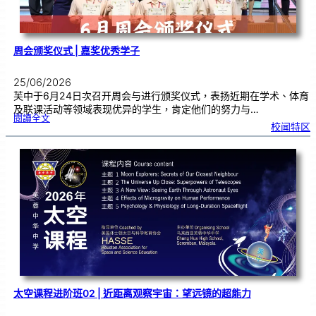
周会颁奖仪式 | 嘉奖优秀学子
25/06/2026
芙中于6月24日次召开周会与进行颁奖仪式，表扬近期在学术、体育
及联课活动等领域表现优异的学生，肯定他们的努力与…
:
閱讀全文
周
校闻特区
会
颁
奖
仪
式
|
嘉
奖
优
秀
学
子
太空课程进阶班02 | 近距离观察宇宙：望远镜的超能力