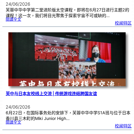
24/06/2026
芙蓉中华中学第二堂进阶版太空课程，即将在6月27日进行主题2的
课程！这一次，我们将目光聚焦于探索宇宙不可或缺的…
:
閱讀全文
太
校闻特区
空
课
程
进
阶
班
0
2
|
近
距
离
观
察
宇
宙
：
望
远
镜
的
超
能
力
芙中与日本友校线上交流 | 传统游戏连结跨国友谊
24/06/2026
6月22日，在国际事务处的安排下，芙蓉中华中学S1A班与位于日本
香川县三木町的Miki Junior High…
:
閱讀全文
芙
校闻特区
中
与
日
本