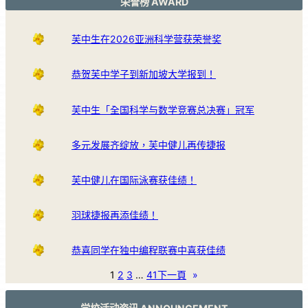
荣誉榜 AWARD
芙中生在2026亚洲科学营获荣誉奖
恭贺芙中学子到新加坡大学报到！
芙中生「全国科学与数学竞赛总决赛」冠军
多元发展齐绽放，芙中健儿再传捷报
芙中健儿在国际泳赛获佳绩！
羽球捷报再添佳绩！
恭喜同学在独中编程联赛中喜获佳绩
1
2
3
…
41
下一頁
»