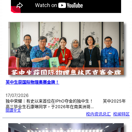
芙中生获国际物理奥赛金牌！
17/07/2026
独中荣耀｜有史以来首位在IPhO夺金的独中生！ 芙中2025年
高三毕业生石康琳同学，于2026年在南美洲哥…
:
閱讀全文
芙
校内资讯总汇
, 
校闻特区
中
生
获
国
际
物
理
奥
赛