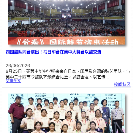
金
牌
！
四国鼓队同台演出！马日印台在芙中大舞台以鼓交流
26/06/2026
6月25日，芙蓉中华中学迎来来自日本、印尼及台湾的鼓艺团队，与
芙中二十四节令鼓队齐聚综合礼堂，以鼓会友、以艺传…
:
閱讀全文
四
校闻特区
国
鼓
队
同
台
演
出
！
马
日
印
台
在
芙
中
大
舞
台
以
鼓
交
流