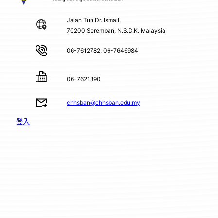
Jalan Tun Dr. Ismail,
70200 Seremban, N.S.D.K. Malaysia
06-7612782, 06-7646984
06-7621890
chhsban@chhsban.edu.my
登入