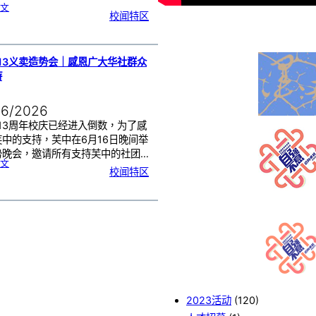
:
文
2
校闻特区
0
2
6
年
度
感
恩
卡
设
计
13义卖造势会｜感恩广大华社群众
比
赛
持
颁
奖
仪
式
06/2026
13周年校庆已经进入倒数，为了感
芙中的支持，芙中在6月16日晚间举
势晚会，邀请所有支持芙中的社团…
:
文
芙
校闻特区
中
1
1
3
义
卖
造
势
会
｜
感
恩
广
大
华
社
群
众
的
支
持
2023活动
(120)