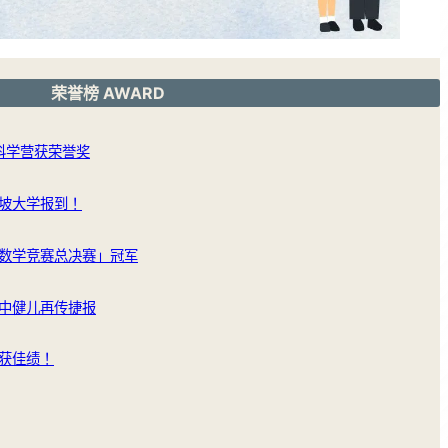
荣誉榜 AWARD
洲科学营获荣誉奖
坡大学报到！
数学竞赛总决赛」冠军
中健儿再传捷报
获佳绩！