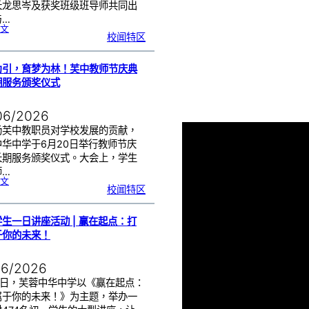
长龙思岑及获奖班级班导师共同出
与…
:
文
教
校闻特区
师
节
班
级
布
置
比
为引，育梦为林！芙中教师节庆典
赛
颁
奖
期服务颁奖仪式
仪
式
|
创
意
布
06/2026
置
营
造
温
扬芙中教职员对学校发展的贡献，
馨
校
中华中学于6月20日举行教师节庆
园
长期服务颁奖仪式。大会上，学生
师…
:
文
以
校闻特区
光
为
引
，
育
梦
为
生一日讲座活动 | 赢在起点：打
林
！
芙
于你的未来！
中
教
师
节
庆
典
06/2026
暨
长
期
服
17日，芙蓉中华中学以《赢在起点：
务
颁
属于你的未来！》为主题，举办一
奖
仪
式