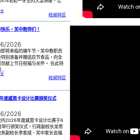
对474名初一学生的大型讲座，让
:
文
初
校闻特区
一
学
生
一
日
讲
座
节快乐，芙中教师们！
活
动
|
赢
在
起
06/2026
点
：
打
造
接即将来临的端午节，芙中教职员
属
于
你
会特别准备并赠送应节食品，向全
的
未
职员献上节日祝福与关怀。 在此特
来
！
谢…
:
文
端
校闻特区
午
节
快
乐
，
芙
中
教
师
们
6年度感恩卡设计比赛颁奖仪式
！
06/2026
内2026年度感恩卡设计比赛于6
8日举行颁奖仪式。行政副校长龙思
教务副校长李家成、芙中家长会福