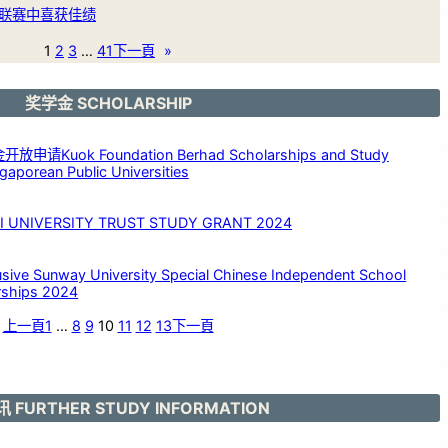
联赛中喜获佳绩
1
2
3
…
41
下一頁
»
奖学金 SCHOLARSHIP
请Kuok Foundation Berhad Scholarships and Study
aporean Public Universities
NIVERSITY TRUST STUDY GRANT 2024
 Sunway University Special Chinese Independent School
rships 2024
上一頁
1
…
8
9
10
11
12
13
下一頁
 FURTHER STUDY INFORMATION