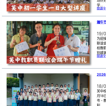
场针
学…
閱讀全
端午
19/
为迎
联谊
校教
别感
閱讀全
202
18/
芙中校
月1
岑、
利…