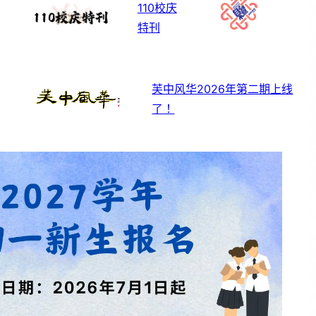
110校庆
特刊
芙中风华2026年第二期上线
了！