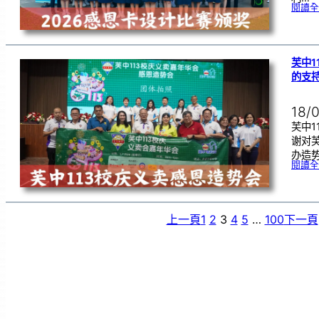
閱讀全
芙中1
的支
18/
芙中1
谢对
办造
閱讀全
上一頁
1
2
3
4
5
…
100
下一頁