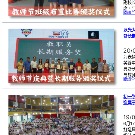
副校
席，
閱讀全
以光
暨长
20/
为表
芙蓉
典暨
与教
閱讀全
初一学
造属
19/
6月
打造