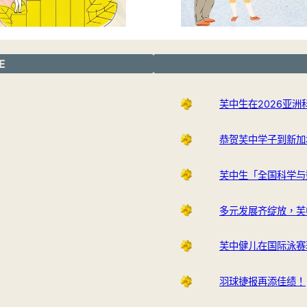
E
芙中生在2026亚
恭贺芙中学子到新加
芙中生「全国科学与
多元发展齐绽放，芙
芙中健儿在国际泳赛
羽球捷报再添佳绩！