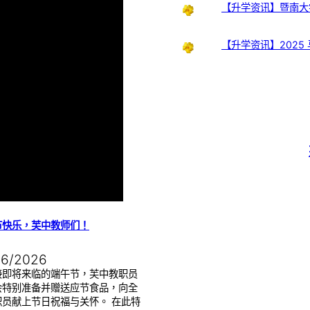
【升学资讯】暨南大
【升学资讯】2025
节快乐，芙中教师们！
06/2026
接即将来临的端午节，芙中教职员
会特别准备并赠送应节食品，向全
职员献上节日祝福与关怀。 在此特