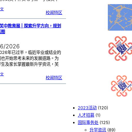
…
:
文
中
校闻特区
国
西
安
中
学
到
访
6芙中教育展 | 探索升学方向，规划
芙
中
｜
蓝图
3
1
高
三
教
师
06/2026
与
我
校
各
026年已过半，临近毕业或结业的
科
主
们也开始思考未来的发展道路。为
任
交
流
学生及家长掌握最新升学资讯，芙
…
:
文
2
校闻特区
0
2
6
芙
中
教
育
展
|
探
索
升
学
方
向
2023活动
(120)
，
规
划
人才招募
(1)
未
来
蓝
图
国际事务处
(125)
升学资讯
(89)