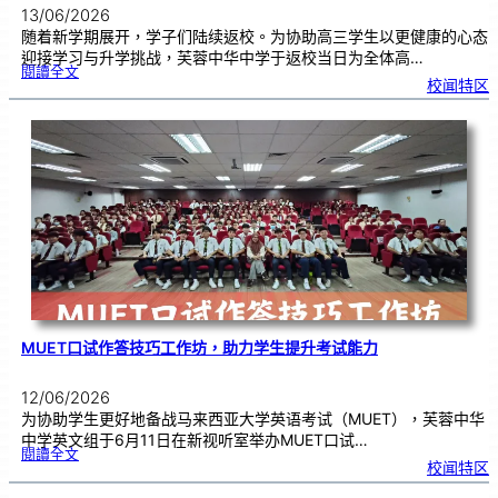
13/06/2026
随着新学期展开，学子们陆续返校。为协助高三学生以更健康的心态
迎接学习与升学挑战，芙蓉中华中学于返校当日为全体高…
:
閱讀全文
精
校闻特区
神
健
康
讲
座
|
少
年
的
我
与
压
力
管
理
MUET口试作答技巧工作坊，助力学生提升考试能力
12/06/2026
为协助学生更好地备战马来西亚大学英语考试（MUET），芙蓉中华
中学英文组于6月11日在新视听室举办MUET口试…
:
閱讀全文
M
校闻特区
U
E
T
口