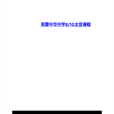
芙蓉中华中学8/10太空课程