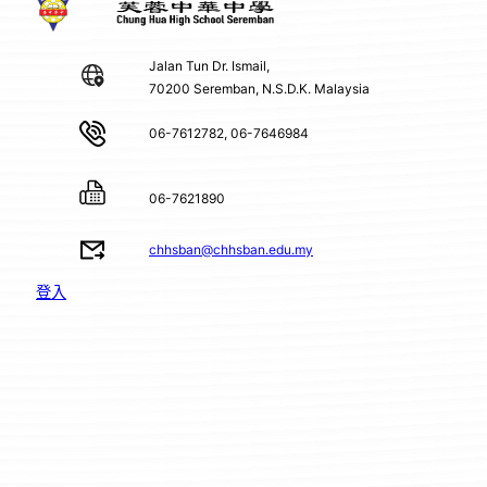
Jalan Tun Dr. Ismail,
70200 Seremban, N.S.D.K. Malaysia
06-7612782, 06-7646984
06-7621890
chhsban@chhsban.edu.my
登入