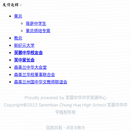
友情连结：
董总
我是中学生
董总师培专案
教总
新纪元大学
芙蓉中华校友会
芙中家长会
森美兰中华大会堂
森美兰华校董事联合会
森美兰州国中华文教师联谊会
Proudly powered by 芙蓉中华中学资源中心
Copyright©2023 Seremban Chung Hua High School 芙蓉中华中
学版权所有
目前共有
，浏览次数为