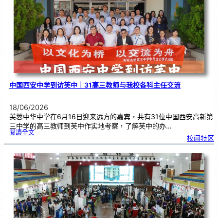
预
售
已
开
展
中国西安中学到访芙中｜31高三教师与我校各科主任交流
18/06/2026
芙蓉中华中学在6月16日迎来远方的嘉宾，共有31位中国西安高新第
三中学的高三教师到芙中作实地考察，了解芙中的办…
:
閱讀全文
中
校闻特区
国
西
安
中
学
到
访
芙
中
｜
3
1
高
三
教
师
与
我
校
各
科
主
任
交