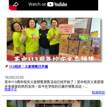
113校庆｜义卖预售已开展
18/06/2026
芙中113周年校庆义卖预售预售活动已经开始了！芙中校庆义卖获得
许多商家的热烈支持，如今在学校的已展开预售活动，…
:
閱讀全文
校闻特区
1
1
3
校
庆
｜
义
卖