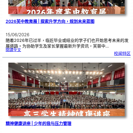
流
2026芙中教育展 | 探索升学方向，规划未来蓝图
15/06/2026
随着2026年已过半，临近毕业或结业的学子们也开始思考未来的发
展道路。为协助学生及家长掌握最新升学资讯，芙蓉中…
:
閱讀全文
2
校闻特区
0
2
6
芙
中
教
育
展
|
探
索
升
学
方
向
，
规
划
未
来
蓝
图
精神健康讲座 | 少年的我与压力管理