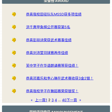
荣誉榜 AWARD
恭喜我校田径队队MSSD获多项佳绩
洪千惠甲象棋公开赛获第5名
恭喜彭丽诗荣获武术赛事佳绩
恭喜刘沛萱羽球赛再传佳绩
芙中学子在华语朗诵赛等获佳绩！
恭喜邓嘉乐和李心琳在武术赛收获3金2银！
恭喜我校学子在舞蹈赛荣获银奖！
«
上一頁
1
2
3
4
…
40
下一頁
»