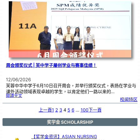
试
作
答
技
巧
工
作
坊
，
助
力
学
生
提
升
考
试
能
力
周会颁奖仪式 | 芙中学子屡创学业与赛事佳绩！
12/06/2026
芙蓉中华中学于6月10日召开周会，并举行颁奖仪式，表扬在学业与
课外活动领域表现卓越的学生，以肯定他们一路以来的…
:
閱讀全文
周
校闻特区
会
颁
奖
仪
式
上一頁
1
2
3
4
5
6
…
100
下一頁
|
芙
中
学
子
屡
奖学金 SCHOLARSHIP
创
学
业
与
赛
事
【奖学金资讯】ASIAN NURSING
佳
绩