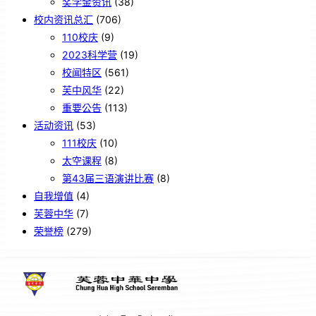
奖学金资讯
(38)
校内资讯总汇
(706)
110校庆
(9)
2023科学营
(19)
校闻特区
(561)
芙中风华
(22)
重要公告
(113)
活动资讯
(53)
111校庆
(10)
太空课程
(8)
第43届三语演讲比赛
(8)
自我增值
(4)
芙蓉中华
(7)
荣誉榜
(279)