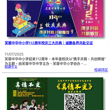
吁
家
长
尽
早
报
名
芙蓉中华中小学112周年校庆三大庆典｜诚邀各界共赴见证
11/07/2025
芙蓉中华中小学迎来112周年，本年度校庆以“携手并肩，共创辉煌”
为主题，由芙蓉中华中学主办、芙蓉中华小学协办，…
:
閱讀全文
芙
校闻特区
蓉
中
华
中
小
学
1
1
2
周
年
校
庆
三
大
庆
典
｜
诚
邀
各
界
共
赴