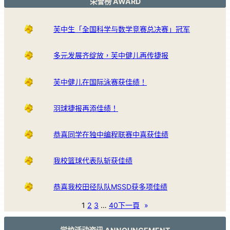
荣誉榜 AWARD
芙中生「全国科学与数学竞赛总决赛」冠军
多元发展齐绽放，芙中健儿再传捷报
芙中健儿在国际泳赛获佳绩！
羽球捷报再添佳绩！
恭喜同学在独中编程联赛中喜获佳绩
我校篮球代表队斩获佳绩
恭喜我校田径队队MSSD获多项佳绩
1
2
3
…
40
下一頁
»