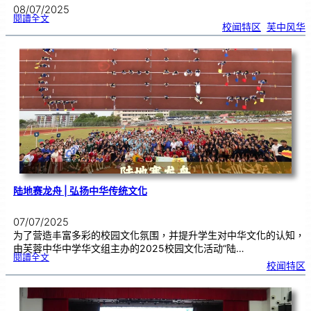
08/07/2025
:
閱讀全文
芙
校闻特区
, 
芙中风华
中
风
华
2
0
2
5
年
第
三
期
陆地赛龙舟 | 弘扬中华传统文化
07/07/2025
为了营造丰富多彩的校园文化氛围，并提升学生对中华文化的认知，
由芙蓉中华中学华文组主办的2025校园文化活动“陆…
:
閱讀全文
陆
校闻特区
地
赛
龙
舟
|
弘
扬
中
华
传