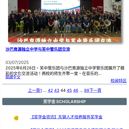
统
文
化
沙巴育源独立中学与芙中管乐团交流
03/07/2025
2025年6月28日，芙中管乐团与沙巴育源独立中学管乐团展开了精
彩的文化交流活动！两校的师生齐聚一堂，在音乐的…
:
閱讀全文
沙
校闻特区
巴
育
源
独
立
上一頁
1
…
42
43
44
45
46
…
99
下一頁
中
学
与
芙
中
管
奖学金 SCHOLARSHIP
乐
团
交
流
【奖学金资讯】东钢人才培养服务奖学金