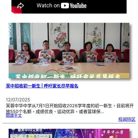
芙中招收初一新生 | 呼吁家长尽早报名
12/07/2025
芙蓉中华中学从7月1日开始招收2026学年度的初一新生，目前将开
放550个名额，成绩优良、运动优异，或者篮球保…
:
閱讀全文
芙
校闻特区
中
招
收
初
一
新
生
|
呼