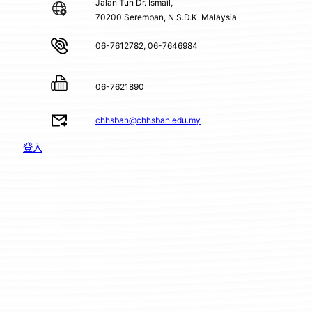
Jalan Tun Dr. Ismail,
70200 Seremban, N.S.D.K. Malaysia
06-7612782, 06-7646984
06-7621890
chhsban@chhsban.edu.my
登入