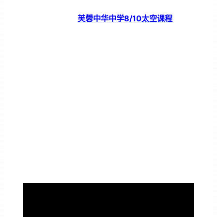
芙蓉中华中学8/10太空课程