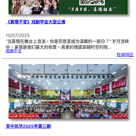
见
证
《真情不变》戏剧学会大型公演
10/07/2025
“当真情在舞台上流淌，你是否愿意成为温暖的一部分？” 岁月流转
中，亲情是我们最大的依靠。真挚的情感穿越时空的阻…
:
閱讀全文
《
校闻特区
真
情
不
变
》
戏
剧
学
会
大
型
公
演
芙中风华2025年第三期