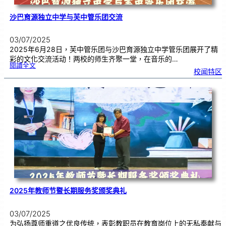
沙巴育源独立中学与芙中管乐团交流
03/07/2025
2025年6月28日，芙中管乐团与沙巴育源独立中学管乐团展开了精
彩的文化交流活动！两校的师生齐聚一堂，在音乐的…
:
閱讀全文
沙
校闻特区
巴
育
源
独
立
中
学
与
芙
中
管
乐
团
交
流
2025年教师节暨长期服务奖颁奖典礼
03/07/2025
为弘扬尊师重道之优良传统，表彰教职员在教育岗位上的无私奉献与