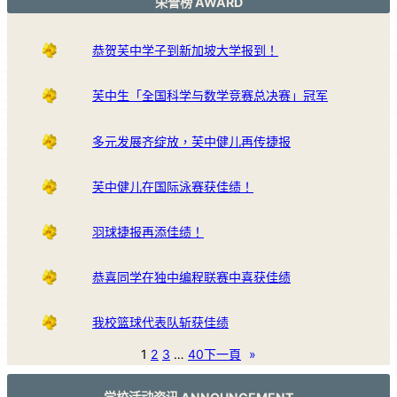
荣誉榜 AWARD
恭贺芙中学子到新加坡大学报到！
芙中生「全国科学与数学竞赛总决赛」冠军
多元发展齐绽放，芙中健儿再传捷报
芙中健儿在国际泳赛获佳绩！
羽球捷报再添佳绩！
恭喜同学在独中编程联赛中喜获佳绩
我校篮球代表队斩获佳绩
1
2
3
…
40
下一頁
»