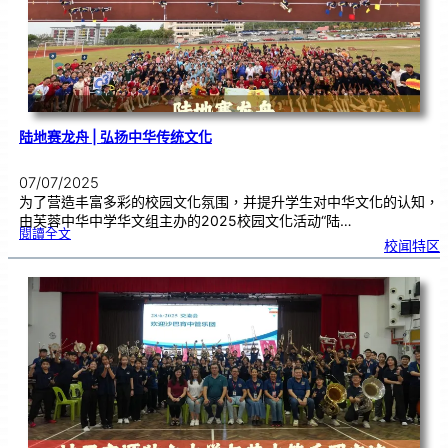
陆地赛龙舟 | 弘扬中华传统文化
07/07/2025
为了营造丰富多彩的校园文化氛围，并提升学生对中华文化的认知，
由芙蓉中华中学华文组主办的2025校园文化活动“陆…
:
閱讀全文
陆
校闻特区
地
赛
龙
舟
|
弘
扬
中
华
传
统
文
化