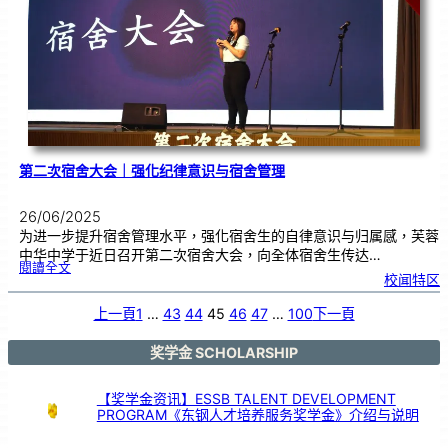
篮
球
队
惊
喜
现
身
芙
中
第二次宿舍大会｜强化纪律意识与宿舍管理
26/06/2025
为进一步提升宿舍管理水平，强化宿舍生的自律意识与归属感，芙蓉
中华中学于近日召开第二次宿舍大会，向全体宿舍生传达…
:
閱讀全文
第
校闻特区
二
次
宿
舍
大
上一頁
1
…
43
44
45
46
47
…
100
下一頁
会
｜
强
化
纪
律
奖学金 SCHOLARSHIP
意
识
与
宿
舍
管
【奖学金资讯】ESSB TALENT DEVELOPMENT
理
PROGRAM《东钢人才培养服务奖学金》介绍与说明