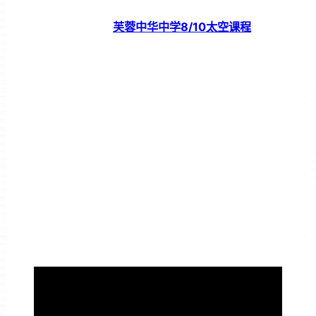
芙蓉中华中学8/10太空课程