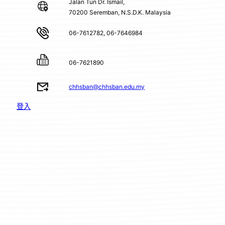
Jalan Tun Dr. Ismail,
70200 Seremban, N.S.D.K. Malaysia
06-7612782, 06-7646984
06-7621890
chhsban@chhsban.edu.my
登入