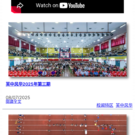
芙中风华2025年第三期
08/07/2025
:
閱讀全文
芙
校闻特区
, 
芙中风华
中
风
华
2
0
2
5
年
第
三
期