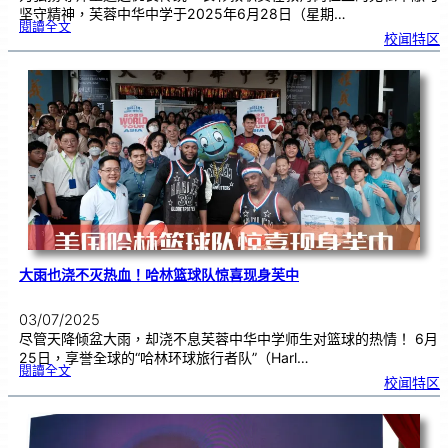
坚守精神，芙蓉中华中学于2025年6月28日（星期…
:
閱讀全文
2
校闻特区
0
2
5
年
教
师
节
暨
长
期
服
务
奖
颁
奖
典
礼
大雨也浇不灭热血！哈林篮球队惊喜现身芙中
03/07/2025
尽管天降倾盆大雨，却浇不息芙蓉中华中学师生对篮球的热情！ 6月
25日，享誉全球的“哈林环球旅行者队”（Harl…
:
閱讀全文
大
校闻特区
雨
也
浇
不
灭
热
血
！
哈
林