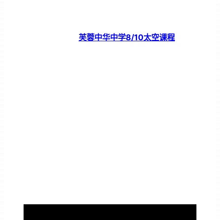
芙蓉中华中学8/10太空课程