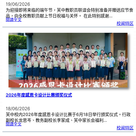
19/06/2026
为迎接即将来临的端午节，芙中教职员联谊会特别准备并赠送应节食
品，向全校教职员献上节日祝福与关怀。 在此特别感谢…
:
閱讀全文
端
校闻特区
午
节
快
乐
，
芙
中
教
师
们
！
2026年度感恩卡设计比赛颁奖仪式
18/06/2026
芙中校内2026年度感恩卡设计比赛于6月18日举行颁奖仪式。行政
副校长龙思岑、教务副校长李家成、芙中家长会福利…
:
閱讀全文
2
校闻特区
0
2
6
年