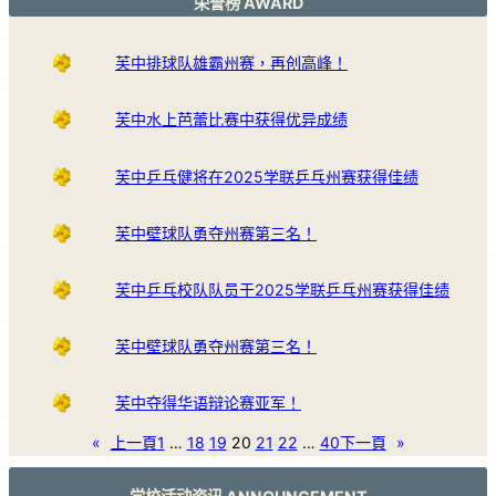
荣誉榜 AWARD
芙中排球队雄霸州赛，再创高峰！
芙中水上芭蕾比赛中获得优异成绩
芙中乒乓健将在2025学联乒乓州赛获得佳绩
芙中壁球队勇夺州赛第三名！
芙中乒乓校队队员于2025学联乒乓州赛获得佳绩
芙中壁球队勇夺州赛第三名！
芙中夺得华语辩论赛亚军！
«
上一頁
1
…
18
19
20
21
22
…
40
下一頁
»