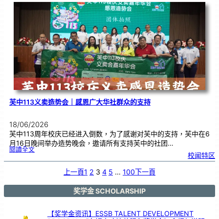
度
感
恩
卡
设
计
比
赛
颁
奖
仪
式
芙中113义卖造势会｜感恩广大华社群众的支持
18/06/2026
芙中113周年校庆已经进入倒数，为了感谢对芙中的支持，芙中在6
月16日晚间举办造势晚会，邀请所有支持芙中的社团…
:
閱讀全文
芙
校闻特区
中
1
1
3
义
上一頁
1
2
3
4
5
…
100
下一頁
卖
造
势
会
｜
感
奖学金 SCHOLARSHIP
恩
广
大
华
社
群
【奖学金资讯】ESSB TALENT DEVELOPMENT
众
的