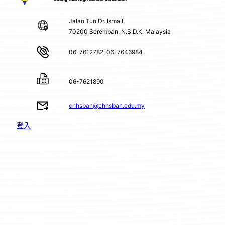
Jalan Tun Dr. Ismail,
70200 Seremban, N.S.D.K. Malaysia
06-7612782, 06-7646984
06-7621890
chhsban@chhsban.edu.my
登入