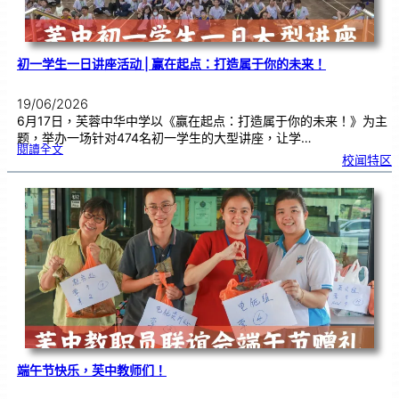
式
初一学生一日讲座活动 | 赢在起点：打造属于你的未来！
19/06/2026
6月17日，芙蓉中华中学以《赢在起点：打造属于你的未来！》为主
题，举办一场针对474名初一学生的大型讲座，让学…
:
閱讀全文
初
校闻特区
一
学
生
一
日
讲
座
活
动
|
赢
在
起
点
：
打
造
属
于
你
的
未
来
！
端午节快乐，芙中教师们！