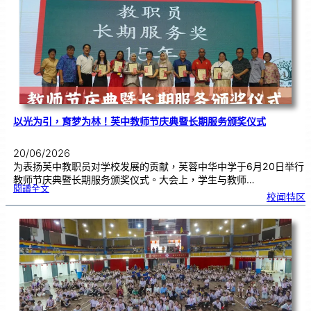
奖
仪
式
|
创
意
布
置
营
造
温
馨
校
园
以光为引，育梦为林！芙中教师节庆典暨长期服务颁奖仪式
20/06/2026
为表扬芙中教职员对学校发展的贡献，芙蓉中华中学于6月20日举行
教师节庆典暨长期服务颁奖仪式。大会上，学生与教师…
:
閱讀全文
以
校闻特区
光
为
引
，
育
梦
为
林
！
芙
中
教
师
节
庆
典
暨
长
期
服
务
颁
奖
仪