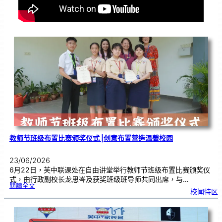
教师节班级布置比赛颁奖仪式 |创意布置营造温馨校园
23/06/2026
6月22日，芙中联课处在自由讲堂举行教师节班级布置比赛颁奖仪
式，由行政副校长龙思岑及获奖班级班导师共同出席，与…
:
閱讀全文
教
校闻特区
师
节
班
级
布
置
比
赛
颁