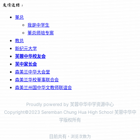
友情连结：
董总
我是中学生
董总师培专案
教总
新纪元大学
芙蓉中华校友会
芙中家长会
森美兰中华大会堂
森美兰华校董事联合会
森美兰州国中华文教师联谊会
Proudly powered by 芙蓉中华中学资源中心
Copyright©2023 Seremban Chung Hua High School 芙蓉中华中
学版权所有
目前共有
，浏览次数为