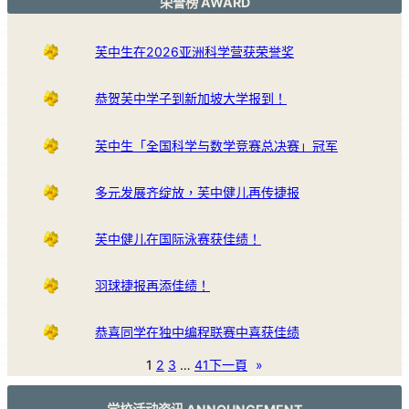
荣誉榜 AWARD
芙中生在2026亚洲科学营获荣誉奖
恭贺芙中学子到新加坡大学报到！
芙中生「全国科学与数学竞赛总决赛」冠军
多元发展齐绽放，芙中健儿再传捷报
芙中健儿在国际泳赛获佳绩！
羽球捷报再添佳绩！
恭喜同学在独中编程联赛中喜获佳绩
1
2
3
…
41
下一頁
»