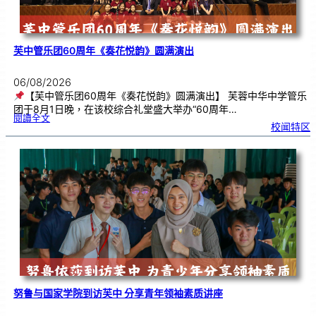
芙中管乐团60周年《奏花悦韵》圆满演出
06/08/2026
【芙中管乐团60周年《奏花悦韵》圆满演出】 芙蓉中华中学管乐
团于8月1日晚，在该校综合礼堂盛大举办“60周年…
:
閱讀全文
芙
校闻特区
中
管
乐
团
6
0
周
年
《
奏
花
悦
韵
》
圆
满
演
出
努鲁与国家学院到访芙中 分享青年领袖素质讲座