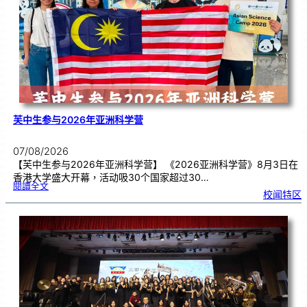
期
焦
虑
！
芙中生参与2026年亚洲科学营
07/08/2026
【芙中生参与2026年亚洲科学营】 《2026亚洲科学营》8月3日在
香港大学盛大开幕，活动吸30个国家超过30…
:
閱讀全文
芙
校闻特区
中
生
参
与
2
0
2
6
年
亚
洲
科
学
营