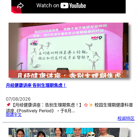
月经健康讲座 告别生理期焦虑！
07/08/2026
【月经健康讲座：告别生理期焦虑！】
校园生理期健康科普
讲座《Positively Period》，于8月…
:
閱讀全文
月
校闻特区
经
健
康
讲
座
告
别
生
理