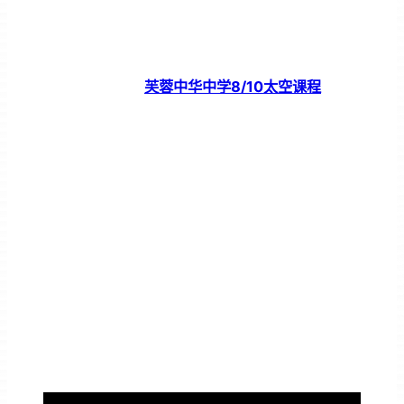
芙蓉中华中学8/10太空课程