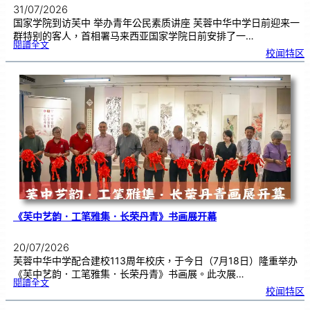
31/07/2026
国家学院到访芙中 举办青年公民素质讲座 芙蓉中华中学日前迎来一
群特别的客人，首相署马来西亚国家学院日前安排了一…
:
閱讀全文
努
校闻特区
鲁
与
国
家
学
院
到
访
芙
中
分
享
青
年
领
袖
素
质
讲
座
《芙中艺韵．工笔雅集．长荣丹青》书画展开幕
20/07/2026
芙蓉中华中学配合建校113周年校庆，于今日（7月18日）隆重举办
《芙中艺韵．工笔雅集．长荣丹青》书画展。此次展…
:
閱讀全文
《
校闻特区
芙
中
艺
韵