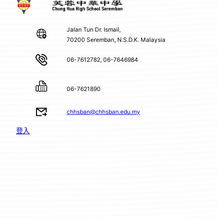
Jalan Tun Dr. Ismail,
70200 Seremban, N.S.D.K. Malaysia
06-7612782, 06-7646984
06-7621890
chhsban@chhsban.edu.my
登入