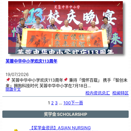
．
工
笔
雅
集
．
长
荣
丹
青
》
书
画
展
开
幕
芙蓉中华中小学欢庆113周年
19/07/2026
芙蓉中华中小学欢庆113周年
秉持「情怀百载」 携手「智创未
来」拥抱科技时代 芙蓉中华中小学在7月18日…
:
閱讀全文
芙
校内资讯总汇
, 
校闻特区
蓉
中
华
中
小
1
2
3
…
100
下一頁
学
欢
庆
1
1
3
奖学金 SCHOLARSHIP
周
年
【奖学金资讯】ASIAN NURSING