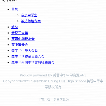
董总
我是中学生
董总师培专案
教总
新纪元大学
芙蓉中华校友会
芙中家长会
森美兰中华大会堂
森美兰华校董事联合会
森美兰州国中华文教师联谊会
Proudly powered by 芙蓉中华中学资源中心
Copyright©2023 Seremban Chung Hua High School 芙蓉中华中
学版权所有
目前共有
，浏览次数为