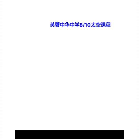
芙蓉中华中学8/10太空课程