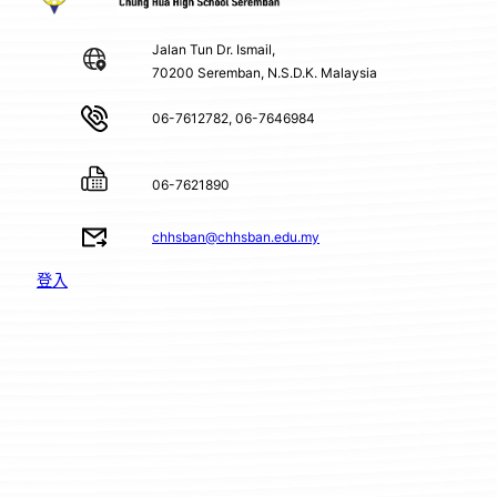
Jalan Tun Dr. Ismail,
70200 Seremban, N.S.D.K. Malaysia
06-7612782, 06-7646984
06-7621890
chhsban@chhsban.edu.my
登入