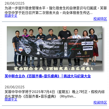
26/06/2025
为进一步提升宿舍管理水平，强化宿舍生的自律意识与归属感，芙蓉
中华中学于近日召开第二次宿舍大会，向全体宿舍生传达…
:
閱讀全文
第
校闻特区
二
次
宿
舍
大
会
｜
强
化
纪
律
意
识
与
宿
舍
管
理
芙中联合主办《百鼓齐奏•音乐盛典》 | 挑战大马纪录大全
26/06/2025
芙蓉中华中学将于2025年7月4日（星期五）晚上7时正，假校内综
合礼堂举办《百鼓齐奏•音乐盛典》（Rhythm…
:
閱讀全文
芙
校闻特区
中
联
合
主