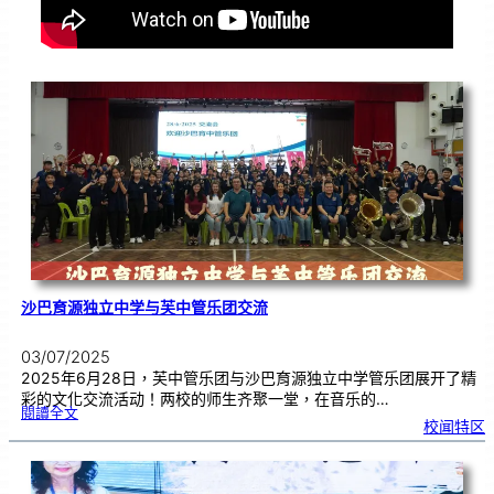
沙巴育源独立中学与芙中管乐团交流
03/07/2025
2025年6月28日，芙中管乐团与沙巴育源独立中学管乐团展开了精
彩的文化交流活动！两校的师生齐聚一堂，在音乐的…
:
閱讀全文
沙
校闻特区
巴
育
源
独
立
中
学
与
芙