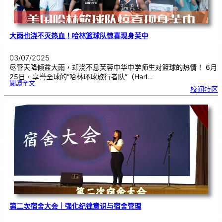
大雨也浇不灭热血！哈林篮球队惊喜现身芙中
03/07/2025
尽管天降倾盆大雨，却浇不息芙蓉中华中学师生对篮球的热情！ 6月
25日，享誉全球的“哈林环球旅行者队”（Harl…
:
閱讀全文
大
校闻特区
雨
也
浇
不
灭
热
血
！
哈
林
篮
球
队
惊
喜
现
身
芙
中
第二次宿舍大会｜强化纪律意识与宿舍管理