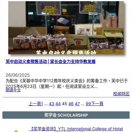
办
《
百
鼓
齐
奏
•
音
乐
盛
典
》
|
挑
战
大
马
纪
录
大
全
芙中启动义卖预售活动 | 家长会全力支持华教发展
26/06/2025
为配合《芙蓉中华中学112周年校庆义卖会》的筹备工作，芙中已于
2025年6月23日（星期一）起，在阅读室设立义…
:
閱讀全文
芙
校闻特区
中
启
动
义
卖
上一頁
1
…
43
44
45
46
47
…
99
下一頁
预
售
活
动
|
家
奖学金 SCHOLARSHIP
长
会
全
力
支
持
【奖学金资讯】YTL International College of Hotel
华
教