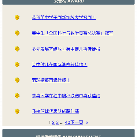
荣誉榜 AWARD
恭贺芙中学子到新加坡大学报到！
芙中生「全国科学与数学竞赛总决赛」冠军
多元发展齐绽放，芙中健儿再传捷报
芙中健儿在国际泳赛获佳绩！
羽球捷报再添佳绩！
恭喜同学在独中编程联赛中喜获佳绩
我校篮球代表队斩获佳绩
1
2
3
…
40
下一頁
»