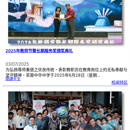
中
管
乐
团
交
流
2025年教师节暨长期服务奖颁奖典礼
03/07/2025
为弘扬尊师重道之优良传统，表彰教职员在教育岗位上的无私奉献与
坚守精神，芙蓉中华中学于2025年6月28日（星期…
:
閱讀全文
2
校闻特区
0
2
5
年
教
师
节
暨
长
期
服
务
奖
颁
奖
典
礼