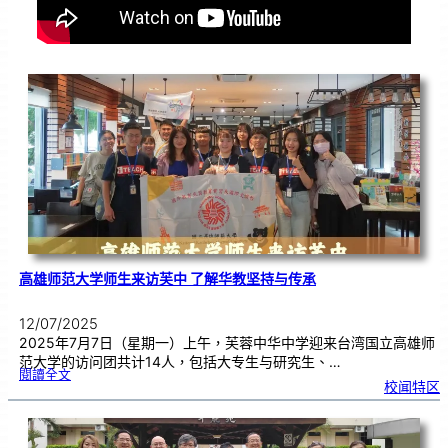
高雄师范大学师生来访芙中 了解华教坚持与传承
12/07/2025
2025年7月7日（星期一）上午，芙蓉中华中学迎来台湾国立高雄师
范大学的访问团共计14人，包括大专生与研究生、…
:
閱讀全文
高
校闻特区
雄
师
范
大
学
师
生
来
访