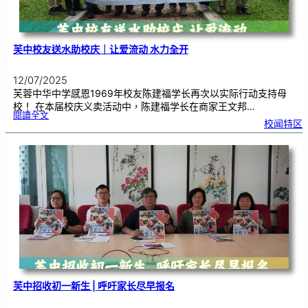
芙中校友送水助校庆｜让爱流动 水力全开
12/07/2025
芙蓉中华中学感恩1969年校友陈建福学长再次以实际行动支持母
校！ 在本届校庆义卖活动中，陈建福学长在商家王文邦…
:
閱讀全文
芙
校闻特区
中
校
友
送
水
助
校
庆
｜
让
爱
流
动
水
力
全
开
芙中招收初一新生 | 呼吁家长尽早报名