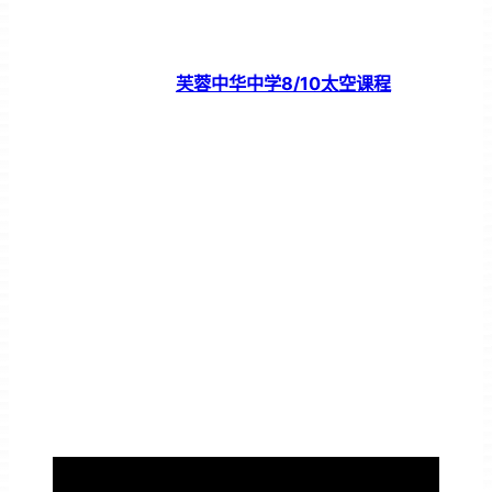
芙蓉中华中学8/10太空课程