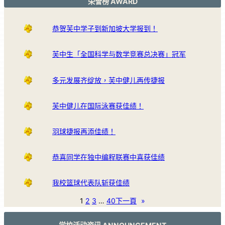
荣誉榜 AWARD
恭贺芙中学子到新加坡大学报到！
芙中生「全国科学与数学竞赛总决赛」冠军
多元发展齐绽放，芙中健儿再传捷报
芙中健儿在国际泳赛获佳绩！
羽球捷报再添佳绩！
恭喜同学在独中编程联赛中喜获佳绩
我校篮球代表队斩获佳绩
1
2
3
…
40
下一頁
»