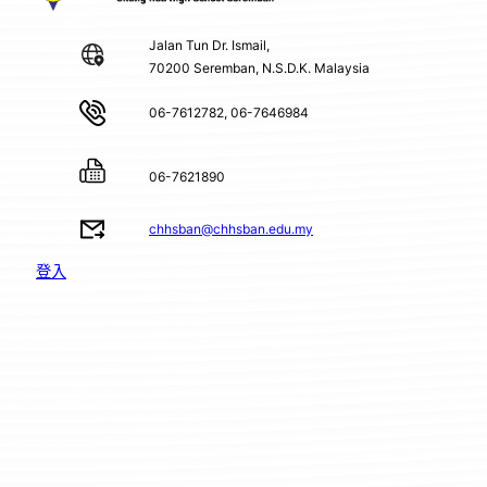
Jalan Tun Dr. Ismail,
70200 Seremban, N.S.D.K. Malaysia
06-7612782, 06-7646984
06-7621890
chhsban@chhsban.edu.my
登入