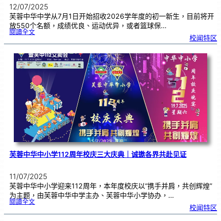
12/07/2025
芙蓉中华中学从7月1日开始招收2026学年度的初一新生，目前将开
放550个名额，成绩优良、运动优异，或者篮球保…
:
閱讀全文
芙
校闻特区
中
招
收
初
一
新
生
|
呼
吁
家
长
尽
早
报
名
芙蓉中华中小学112周年校庆三大庆典｜诚邀各界共赴见证
11/07/2025
芙蓉中华中小学迎来112周年，本年度校庆以“携手并肩，共创辉煌”
为主题，由芙蓉中华中学主办、芙蓉中华小学协办，…
:
閱讀全文
芙
校闻特区
蓉
中
华
中