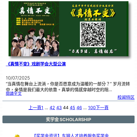
小
学
1
1
2
周
年
校
庆
三
大
庆
典
｜
诚
邀
各
界
共
赴
见
证
《真情不变》戏剧学会大型公演
10/07/2025
“当真情在舞台上流淌，你是否愿意成为温暖的一部分？” 岁月流转
中，亲情是我们最大的依靠。真挚的情感穿越时空的阻…
:
閱讀全文
《
校闻特区
真
情
不
变
》
上一頁
1
…
42
43
44
45
46
…
100
下一頁
戏
剧
学
会
大
型
奖学金 SCHOLARSHIP
公
演
【奖学金资讯】东钢人才培养服务奖学金