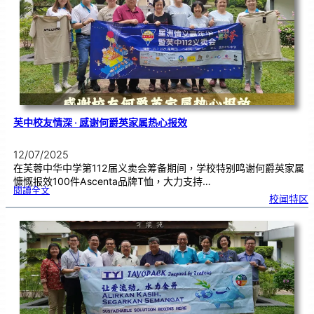
芙
中
了
解
华
教
坚
持
与
传
承
芙中校友情深 · 感谢何爵英家属热心报效
12/07/2025
在芙蓉中华中学第112届义卖会筹备期间，学校特别鸣谢何爵英家属
慷慨报效100件Ascenta品牌T恤，大力支持…
:
閱讀全文
芙
校闻特区
中
校
友
情
深
·
感
谢
何
爵
英
家
属
热
心
报
效