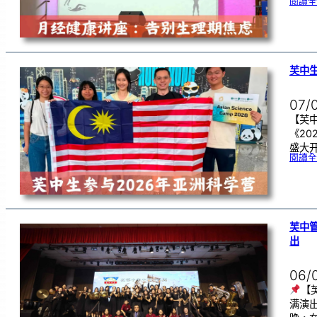
閱讀全
芙中生
07/
【芙中
《20
盛大开
閱讀全
芙中
出
06/
【
满演出