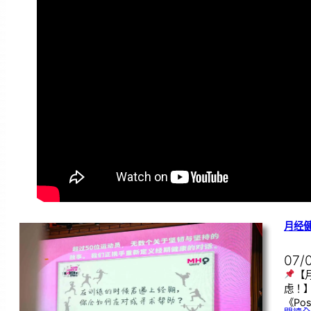
月经
07/
【
虑！
《Pos