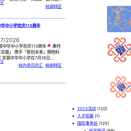
:
文
《
校闻特区
芙
中
艺
韵
．
工
笔
雅
集
．
华中小学欢庆113周年
长
荣
丹
青
》
书
07/2026
画
展
开
幕
蓉中华中小学欢庆113周年
秉持
怀百载」 携手「智创未来」拥抱科
 芙蓉中华中小学在7月18日…
:
文
芙
校内资讯总汇
, 
校闻特区
蓉
中
华
中
小
学
欢
庆
1
1
3
周
年
2023活动
(120)
人才招募
(1)
国际事务处
(125)
升学资讯
(89)