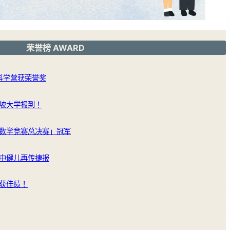
荣誉榜 AWARD
洲科学营获荣誉奖
坡大学报到！
数学竞赛总决赛」冠军
中健儿再传捷报
获佳绩！