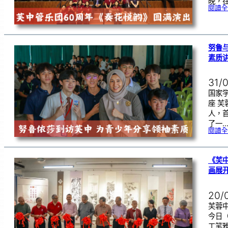
晚，在
閱讀全
努鲁
素质
31/
国家
座 
人，
了一
閱讀全
《芙
画展
20/
芙蓉中
今日
工笔