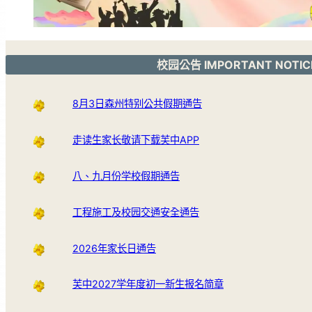
校园公告 IMPORTANT NOTIC
8月3日森州特别公共假期通告
走读生家长敬请下载芙中APP
八、九月份学校假期通告
工程施工及校园交通安全通告
2026年家长日通告
芙中2027学年度初一新生报名简章