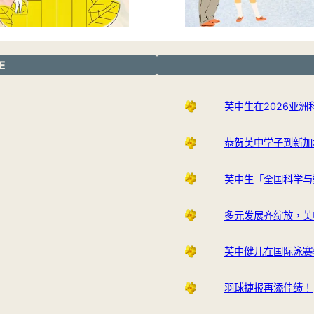
E
芙中生在2026亚
恭贺芙中学子到新加
芙中生「全国科学与
多元发展齐绽放，芙
芙中健儿在国际泳赛
羽球捷报再添佳绩！