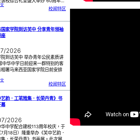
该校综合礼堂盛大举办“60周年…
:
文
芙
校闻特区
中
管
乐
团
6
0
周
年
《
奏
与国家学院到访芙中 分享青年领袖
花
悦
讲座
韵
》
圆
满
演
出
07/2026
学院到访芙中 举办青年公民素质讲
芙蓉中华中学日前迎来一群特别的客
首相署马来西亚国家学院日前安排
…
:
文
努
校闻特区
鲁
与
国
家
学
院
到
中艺韵．工笔雅集．长荣丹青》书
访
芙
中
开幕
分
享
青
年
领
袖
07/2026
素
质
讲
座
华中学配合建校113周年校庆，于
（7月18日）隆重举办《芙中艺韵．
雅集．长荣丹青》书画展。此次展…