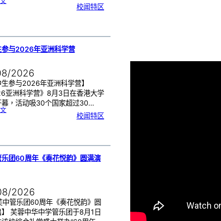
:
文
月
校闻特区
经
健
康
讲
座
告
别
生
理
期
焦
虑
参与2026年亚洲科学营
！
08/2026
生参与2026年亚洲科学营】
26亚洲科学营》8月3日在香港大学
幕，活动吸30个国家超过30…
:
文
芙
校闻特区
中
生
参
与
2
0
2
6
年
亚
洲
科
管乐团60周年《奏花悦韵》圆满演
学
营
08/2026
芙中管乐团60周年《奏花悦韵》圆
】 芙蓉中华中学管乐团于8月1日