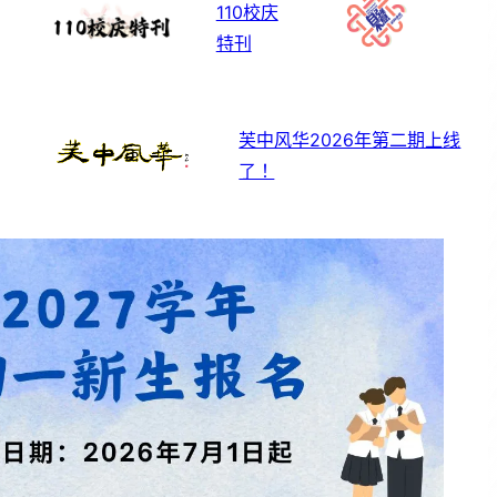
110校庆
特刊
芙中风华2026年第二期上线
了！