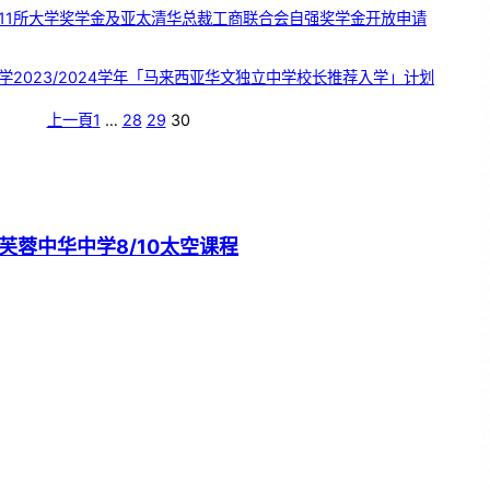
11所大学奖学金及亚太清华总裁工商联合会自强奖学金开放申请
学2023/2024学年「马来西亚华文独立中学校长推荐入学」计划
上一頁
1
…
28
29
30
芙蓉中华中学8/10太空课程