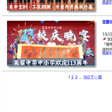
閱讀全
芙蓉中
19/
芙
「情
技时代
閱讀全
1
2
3
…
100
下一頁