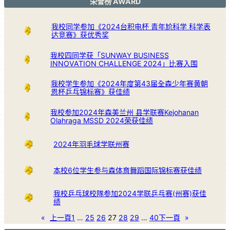
荣誉榜 AWARD
我校同学参加《2024台积电杯 青年尬科学 科学表
达竞赛》获优秀奖
我校四同学获「SUNWAY BUSINESS
INNOVATION CHALLENGE 2024」比赛入围
我校学生参加《2024年度第43届全森少年赛黄朝
恩杯乒乓锦标赛》获佳绩
我校参加2024年森美兰州 县学联赛Kejohanan
Olahraga MSSD 2024荣获佳绩
2024年羽毛球学联州赛
本校6位学生参与森体育舞蹈国际锦标赛获佳绩
我校乒乓球校隊参加2024学联乒乓赛(州赛)获佳
绩
«
上一頁
1
…
25
26
27
28
29
…
40
下一頁
»