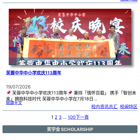
中
艺
韵
．
工
笔
雅
集
．
长
荣
丹
青
》
书
画
展
开
幕
芙蓉中华中小学欢庆113周年
19/07/2026
芙蓉中华中小学欢庆113周年
秉持「情怀百载」 携手「智创未
来」拥抱科技时代 芙蓉中华中小学在7月18日…
:
閱讀全文
芙
校内资讯总汇
, 
校闻特区
蓉
中
华
中
小
1
2
3
…
100
下一頁
学
欢
庆
1
1
3
奖学金 SCHOLARSHIP
周
年