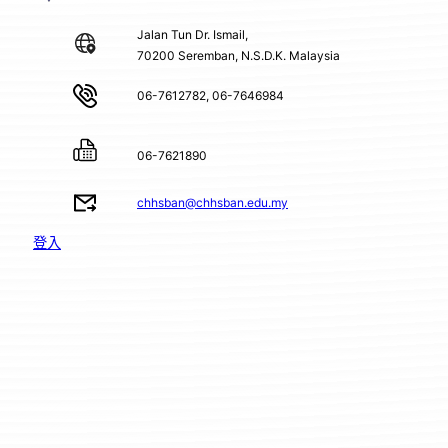
Jalan Tun Dr. Ismail,
70200 Seremban, N.S.D.K. Malaysia
06-7612782, 06-7646984
06-7621890
chhsban@chhsban.edu.my
登入