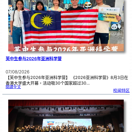
别
生
理
期
焦
虑
！
芙中生参与2026年亚洲科学营
07/08/2026
【芙中生参与2026年亚洲科学营】 《2026亚洲科学营》8月3日在
香港大学盛大开幕，活动吸30个国家超过30…
:
閱讀全文
芙
校闻特区
中
生
参
与
2
0
2
6
年
亚
洲
科
学
营