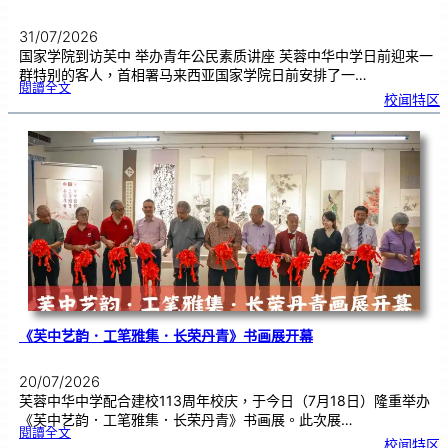
31/07/2026
国家学院到访芙中 举办青年公民素质讲座 芙蓉中华中学日前迎来一
群特别的客人，首相署马来西亚国家学院日前安排了一…
:
閱讀全文
努
校闻特区
鲁
与
国
家
学
院
到
访
芙
中
分
享
青
年
领
袖
素
质
讲
座
《芙中艺韵．工笔雅集．长荣丹青》书画展开幕
20/07/2026
芙蓉中华中学配合建校113周年校庆，于今日（7月18日）隆重举办
《芙中艺韵．工笔雅集．长荣丹青》书画展。此次展…
:
閱讀全文
《
校闻特区
芙