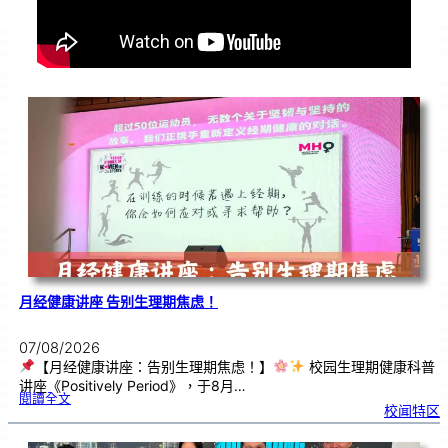
月经健康讲座 告别生理期焦虑！
07/08/2026
【月经健康讲座：告别生理期焦虑！】
校园生理期健康科普
讲座《Positively Period》，于8月…
:
閱讀全文
月
校闻特区
经
健
康
讲
座
告