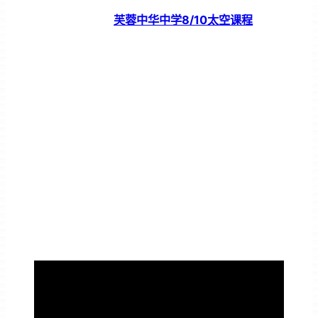
芙蓉中华中学8/10太空课程