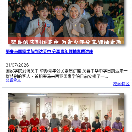
奏
花
悦
韵
》
圆
满
演
出
努鲁与国家学院到访芙中 分享青年领袖素质讲座
31/07/2026
国家学院到访芙中 举办青年公民素质讲座 芙蓉中华中学日前迎来一
群特别的客人，首相署马来西亚国家学院日前安排了一…
:
閱讀全文
努
校闻特区
鲁
与
国
家
学
院
到
访
芙
中
分
享
青
年
领
袖
素
质
讲
座