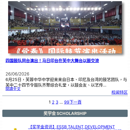
际
物
理
奥
赛
金
牌
！
四国鼓队同台演出！马日印台在芙中大舞台以鼓交流
26/06/2026
6月25日，芙蓉中华中学迎来来自日本、印尼及台湾的鼓艺团队，与
芙中二十四节令鼓队齐聚综合礼堂，以鼓会友、以艺传…
:
閱讀全文
四
校闻特区
国
鼓
队
同
台
1
2
3
…
99
下一頁
演
出
！
马
日
印
奖学金 SCHOLARSHIP
台
在
芙
中
大
舞
【奖学金资讯】ESSB TALENT DEVELOPMENT
台
以