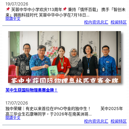
19/07/2026
芙蓉中华中小学欢庆113周年
秉持「情怀百载」 携手「智创未
来」拥抱科技时代 芙蓉中华中小学在7月18日…
:
閱讀全文
芙
校内资讯总汇
, 
校闻特区
蓉
中
华
中
小
学
欢
庆
1
1
3
周
年
芙中生获国际物理奥赛金牌！
17/07/2026
独中荣耀｜有史以来首位在IPhO夺金的独中生！ 芙中2025年
高三毕业生石康琳同学，于2026年在南美洲哥…
:
閱讀全文
芙
校内资讯总汇
, 
校闻特区
中
生
获
国