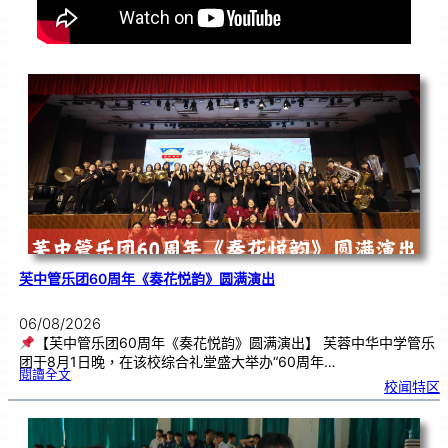
芙中管乐团60周年《奏花悦韵》圆满演出
06/08/2026
【芙中管乐团60周年《奏花悦韵》圆满演出】 芙蓉中华中学管乐
团于8月1日晚，在该校综合礼堂盛大举办“60周年…
:
閱讀全文
芙
校闻特区
中
管
乐
团
6
0
周
年
《