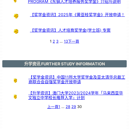
PROGRAM《东钢人才培养服务奖学金》介绍与说明
鼓
交
流
【奖学金资讯】2025年《黄亚枝奖学金》开放申请！
【奖学金资讯】人才培育奖学金(学士班) 专案
1
2
3
…
13
下一頁
升学资讯 FURTHER STUDY INFORMATION
【奖学金资讯】中国11所大学奖学金及亚太清华总裁工
商联合会自强奖学金开放申请
【升学资讯】澳门大学2023/2024学年「马来西亚华
文独立中学校长推荐入学」计划
上一頁
1
…
28
29
30