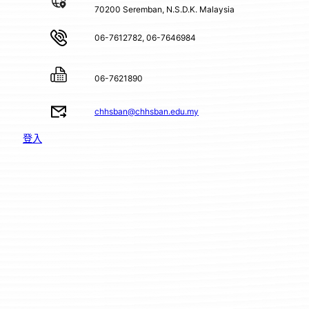
70200 Seremban, N.S.D.K. Malaysia
06-7612782, 06-7646984
06-7621890
chhsban@chhsban.edu.my
登入