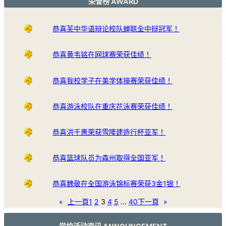
荣誉榜 AWARD
恭喜芙中华语辩论校队蝉联全中辩冠军！
恭喜黄韦铭在网球赛荣获佳绩！
恭喜我校学子在美学体操赛荣获佳绩！
恭喜游泳校队在重庆花泳赛荣获佳绩！
恭喜洪千惠荣获雪隆建造行杯亚军！
恭喜篮球队员为森州取得全国亚军！
恭喜魏敬在全国游泳锦标赛荣获3金1银！
«
上一頁
1
2
3
4
5
…
40
下一頁
»