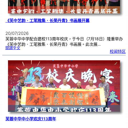
《芙中艺韵．工笔雅集．长荣丹青》书画展开幕
20/07/2026
芙蓉中华中学配合建校113周年校庆，于今日（7月18日）隆重举办
《芙中艺韵．工笔雅集．长荣丹青》书画展。此次展…
:
閱讀全文
《
校闻特区
芙
中
艺
韵
．
工
笔
雅
集
．
长
荣
丹
青
》
书
画
展
开
幕
芙蓉中华中小学欢庆113周年