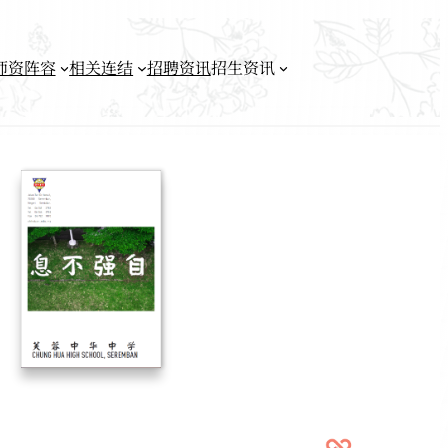
师资阵容
相关连结
招聘资讯
招生资讯