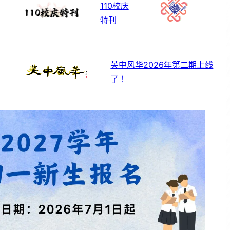
110校庆
特刊
芙中风华2026年第二期上线
了！