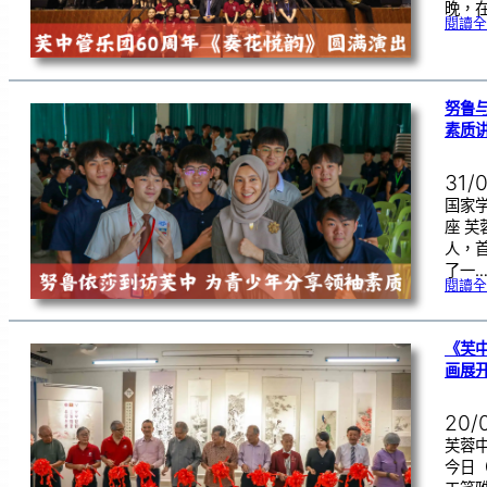
晚，在
閱讀全
努鲁
素质
31/
国家
座 
人，
了一
閱讀全
《芙
画展
20/
芙蓉中
今日