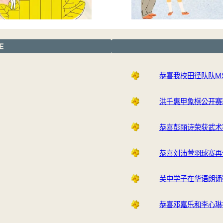
E
恭喜我校田径队队M
洪千惠甲象棋公开赛
恭喜彭丽诗荣获武术
恭喜刘沛萱羽球赛再
芙中学子在华语朗诵
恭喜邓嘉乐和李心琳