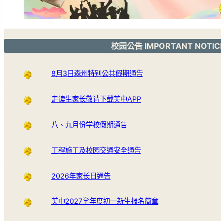
校园公告 IMPORTANT NOTIC
8月3日森州特别公共假期通告
走读生家长敬请下载芙中APP
八、九月份学校假期通告
工程施工及校园交通安全通告
2026年家长日通告
芙中2027学年度初一新生报名简章