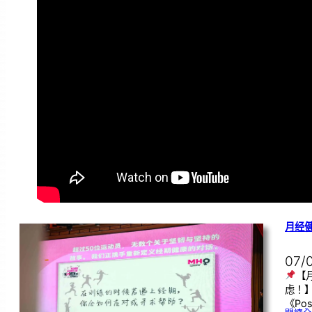
月经
07/
【
虑！
《Pos