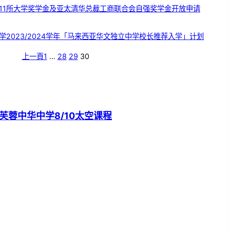
11所大学奖学金及亚太清华总裁工商联合会自强奖学金开放申请
学2023/2024学年「马来西亚华文独立中学校长推荐入学」计划
上一頁
1
…
28
29
30
芙蓉中华中学8/10太空课程