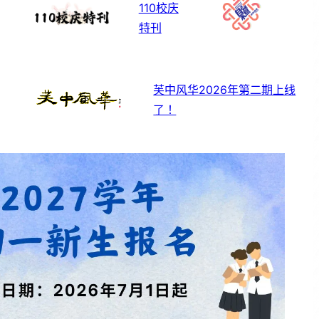
110校庆
特刊
芙中风华2026年第二期上线
了！