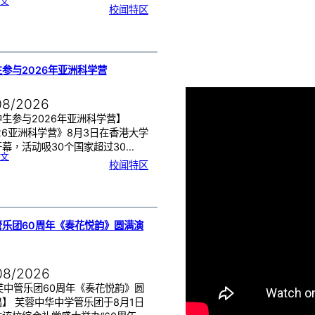
:
文
月
校闻特区
经
健
康
讲
座
告
别
生
理
期
焦
虑
参与2026年亚洲科学营
！
08/2026
生参与2026年亚洲科学营】
26亚洲科学营》8月3日在香港大学
幕，活动吸30个国家超过30…
:
文
芙
校闻特区
中
生
参
与
2
0
2
6
年
亚
洲
科
管乐团60周年《奏花悦韵》圆满演
学
营
08/2026
芙中管乐团60周年《奏花悦韵》圆
】 芙蓉中华中学管乐团于8月1日