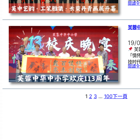
閱讀全
芙蓉中
19/
芙
「情
技时代
閱讀全
1
2
3
…
100
下一頁