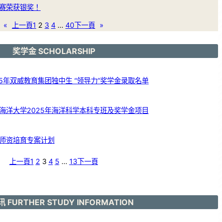
赛荣获银奖！
«
上一頁
1
2
3
4
…
40
下一頁
»
奖学金 SCHOLARSHIP
5年双威教育集团独中生 “领导力”奖学金录取名单
海洋大学2025年海洋科学本科专班及奖学金项目
师资培育专案计划
上一頁
1
2
3
4
5
…
13
下一頁
 FURTHER STUDY INFORMATION