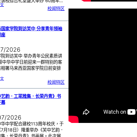
该校综合礼堂盛大举办“60周年…
:
文
芙
校闻特区
中
管
乐
团
6
0
周
年
《
奏
与国家学院到访芙中 分享青年领袖
花
悦
讲座
韵
》
圆
满
演
出
07/2026
学院到访芙中 举办青年公民素质讲
芙蓉中华中学日前迎来一群特别的客
首相署马来西亚国家学院日前安排
…
:
文
努
校闻特区
鲁
与
国
家
学
院
到
中艺韵．工笔雅集．长荣丹青》书
访
芙
中
开幕
分
享
青
年
领
袖
07/2026
素
质
讲
座
华中学配合建校113周年校庆，于
（7月18日）隆重举办《芙中艺韵．
雅集．长荣丹青》书画展。此次展…