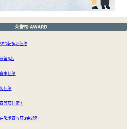
荣誉榜 AWARD
SSD获多项佳绩
获第5名
赛事佳绩
传佳绩
赛等获佳绩！
在武术赛收获3金2银！