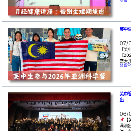
閱讀全
芙中生
07/
【芙中
《20
盛大开
閱讀全
芙中
出
06/
【
满演出