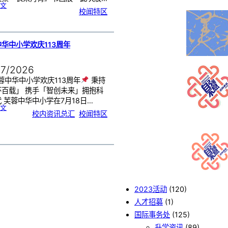
:
文
《
校闻特区
芙
中
艺
韵
．
工
笔
雅
集
．
华中小学欢庆113周年
长
荣
丹
青
》
书
07/2026
画
展
开
幕
蓉中华中小学欢庆113周年
秉持
怀百载」 携手「智创未来」拥抱科
 芙蓉中华中小学在7月18日…
:
文
芙
校内资讯总汇
, 
校闻特区
蓉
中
华
中
小
学
欢
庆
1
1
3
周
年
2023活动
(120)
人才招募
(1)
国际事务处
(125)
升学资讯
(89)