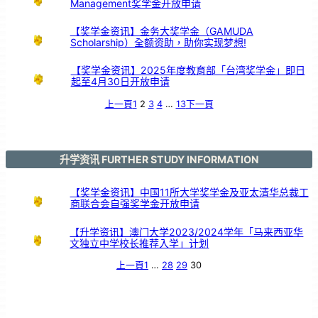
Management奖学金开放申请
鼓
交
流
【奖学金资讯】金务大奖学金（GAMUDA
Scholarship）全额资助，助你实现梦想!
【奖学金资讯】2025年度教育部「台湾奖学金」即日
起至4月30日开放申请
上一頁
1
2
3
4
…
13
下一頁
升学资讯 FURTHER STUDY INFORMATION
【奖学金资讯】中国11所大学奖学金及亚太清华总裁工
商联合会自强奖学金开放申请
【升学资讯】澳门大学2023/2024学年「马来西亚华
文独立中学校长推荐入学」计划
上一頁
1
…
28
29
30