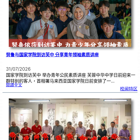
奏
花
悦
韵
》
圆
满
演
出
努鲁与国家学院到访芙中 分享青年领袖素质讲座
31/07/2026
国家学院到访芙中 举办青年公民素质讲座 芙蓉中华中学日前迎来一
群特别的客人，首相署马来西亚国家学院日前安排了一…
:
閱讀全文
努
校闻特区
鲁
与
国
家
学
院
到
访
芙
中
分
享
青
年
领
袖
素
质
讲
座