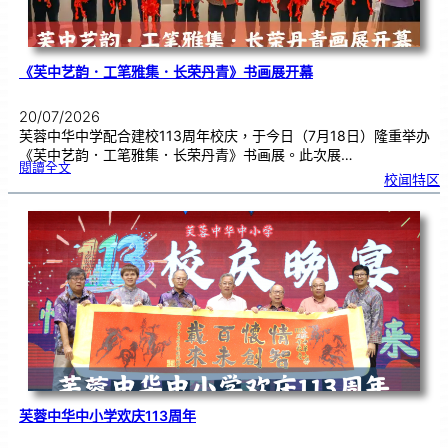
《芙中艺韵．工笔雅集．长荣丹青》书画展开幕
20/07/2026
芙蓉中华中学配合建校113周年校庆，于今日（7月18日）隆重举办
《芙中艺韵．工笔雅集．长荣丹青》书画展。此次展…
:
閱讀全文
《
校闻特区
芙
中
艺
韵
．
工
笔
雅
集
．
长
荣
丹
青
》
书
画
展
开
幕
芙蓉中华中小学欢庆113周年