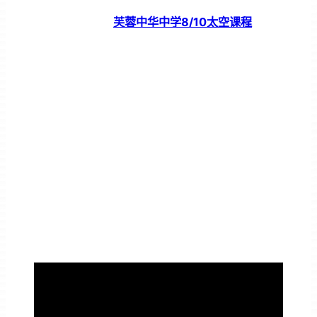
芙蓉中华中学8/10太空课程