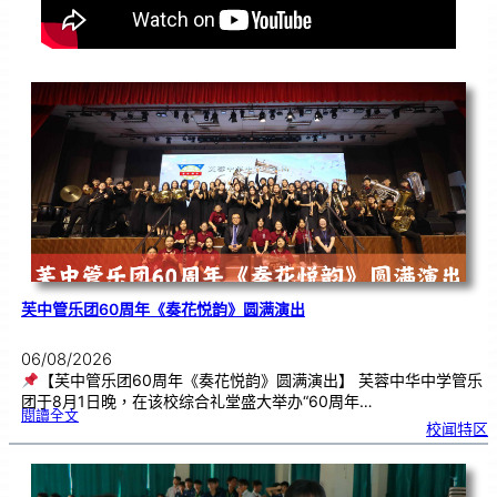
芙中管乐团60周年《奏花悦韵》圆满演出
06/08/2026
【芙中管乐团60周年《奏花悦韵》圆满演出】 芙蓉中华中学管乐
团于8月1日晚，在该校综合礼堂盛大举办“60周年…
:
閱讀全文
芙
校闻特区
中
管
乐
团
6
0
周
年
《