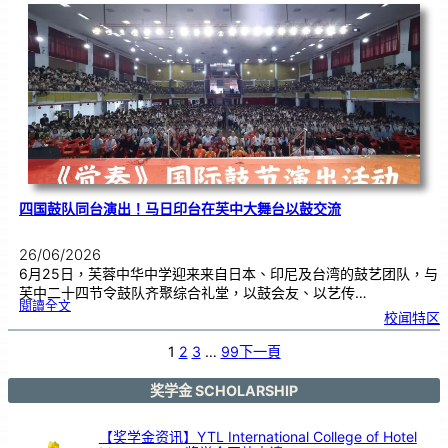
际
物
理
奥
赛
金
牌
！
四国鼓队同台演出！马日印台在芙中大舞台以鼓交流
26/06/2026
6月25日，芙蓉中华中学迎来来自日本、印尼及台湾的鼓艺团队，与
芙中二十四节令鼓队齐聚综合礼堂，以鼓会友、以艺传…
:
閱讀全文
四
校闻特区
国
鼓
队
同
台
1
2
3
…
99
下一頁
演
出
！
马
日
印
奖学金 SCHOLARSHIP
台
在
芙
中
大
舞
【奖学金资讯】YTL International College of Hotel
台
以