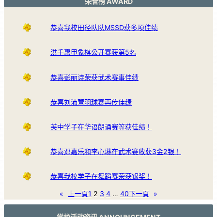
荣誉榜 AWARD
恭喜我校田径队队MSSD获多项佳绩
洪千惠甲象棋公开赛获第5名
恭喜彭丽诗荣获武术赛事佳绩
恭喜刘沛萱羽球赛再传佳绩
芙中学子在华语朗诵赛等获佳绩！
恭喜邓嘉乐和李心琳在武术赛收获3金2银！
恭喜我校学子在舞蹈赛荣获银奖！
«
上一頁
1
2
3
4
…
40
下一頁
»