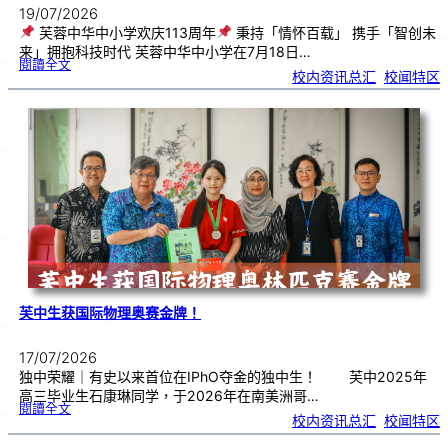
19/07/2026
芙蓉中华中小学欢庆113周年
秉持「情怀百载」 携手「智创未
来」拥抱科技时代 芙蓉中华中小学在7月18日…
:
閱讀全文
芙
校内资讯总汇
, 
校闻特区
蓉
中
华
中
小
学
欢
庆
1
1
3
周
年
芙中生获国际物理奥赛金牌！
17/07/2026
独中荣耀｜有史以来首位在IPhO夺金的独中生！ 芙中2025年
高三毕业生石康琳同学，于2026年在南美洲哥…
:
閱讀全文
芙
校内资讯总汇
, 
校闻特区
中
生
获
国