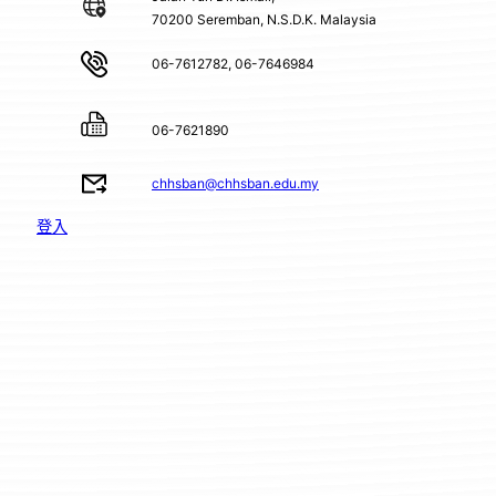
70200 Seremban, N.S.D.K. Malaysia
06-7612782, 06-7646984
06-7621890
chhsban@chhsban.edu.my
登入