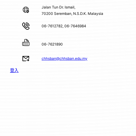
Jalan Tun Dr. Ismail,
70200 Seremban, N.S.D.K. Malaysia
06-7612782, 06-7646984
06-7621890
chhsban@chhsban.edu.my
登入