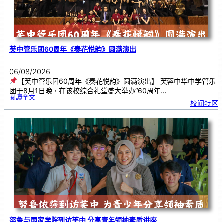
芙中管乐团60周年《奏花悦韵》圆满演出
06/08/2026
【芙中管乐团60周年《奏花悦韵》圆满演出】 芙蓉中华中学管乐
团于8月1日晚，在该校综合礼堂盛大举办“60周年…
:
閱讀全文
芙
校闻特区
中
管
乐
团
6
0
周
年
《
奏
花
悦
韵
》
圆
满
演
出
努鲁与国家学院到访芙中 分享青年领袖素质讲座