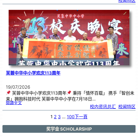
校闻特区
芙
中
艺
韵
．
工
笔
雅
集
．
长
荣
丹
青
》
书
画
展
开
幕
芙蓉中华中小学欢庆113周年
19/07/2026
芙蓉中华中小学欢庆113周年
秉持「情怀百载」 携手「智创未
来」拥抱科技时代 芙蓉中华中小学在7月18日…
:
閱讀全文
芙
校内资讯总汇
, 
校闻特区
蓉
中
华
中
小
1
2
3
…
100
下一頁
学
欢
庆
1
1
3
奖学金 SCHOLARSHIP
周
年