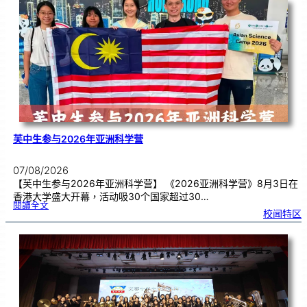
告
别
生
理
期
焦
虑
！
芙中生参与2026年亚洲科学营
07/08/2026
【芙中生参与2026年亚洲科学营】 《2026亚洲科学营》8月3日在
香港大学盛大开幕，活动吸30个国家超过30…
:
閱讀全文
芙
校闻特区
中
生
参
与
2
0
2
6
年
亚
洲
科
学
营