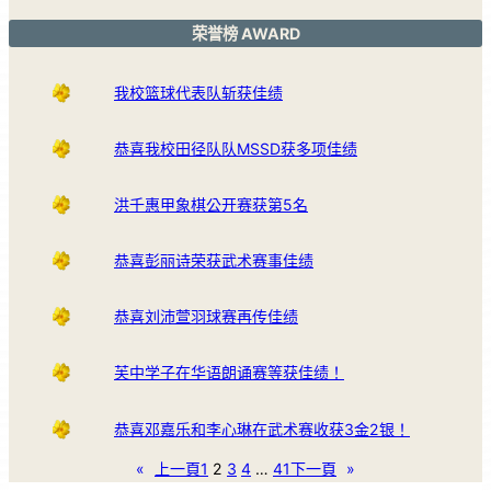
荣誉榜 AWARD
我校篮球代表队斩获佳绩
恭喜我校田径队队MSSD获多项佳绩
洪千惠甲象棋公开赛获第5名
恭喜彭丽诗荣获武术赛事佳绩
恭喜刘沛萱羽球赛再传佳绩
芙中学子在华语朗诵赛等获佳绩！
恭喜邓嘉乐和李心琳在武术赛收获3金2银！
«
上一頁
1
2
3
4
…
41
下一頁
»