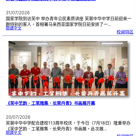
31/07/2026
国家学院到访芙中 举办青年公民素质讲座 芙蓉中华中学日前迎来一
群特别的客人，首相署马来西亚国家学院日前安排了一…
:
閱讀全文
努
校闻特区
鲁
与
国
家
学
院
到
访
芙
中
分
享
青
年
领
袖
素
质
讲
座
《芙中艺韵．工笔雅集．长荣丹青》书画展开幕
20/07/2026
芙蓉中华中学配合建校113周年校庆，于今日（7月18日）隆重举办
《芙中艺韵．工笔雅集．长荣丹青》书画展。此次展…
:
閱讀全文
《