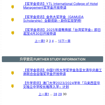
【奖学金资讯】YTL International College of Hotel
Management奖学金开放申请
【奖学金资讯】金务大奖学金（GAMUDA
Scholarship）全额资助，助你实现梦想!
【奖学金资讯】2025年度教育部「台湾奖学金」即日
起至4月30日开放申请
上一頁
1
2
3
4
…
13
下一頁
升学资讯 FURTHER STUDY INFORMATION
【奖学金资讯】中国11所大学奖学金及亚太清华总裁工
商联合会自强奖学金开放申请
【升学资讯】澳门大学2023/2024学年「马来西亚华
文独立中学校长推荐入学」计划
上一頁
1
…
28
29
30