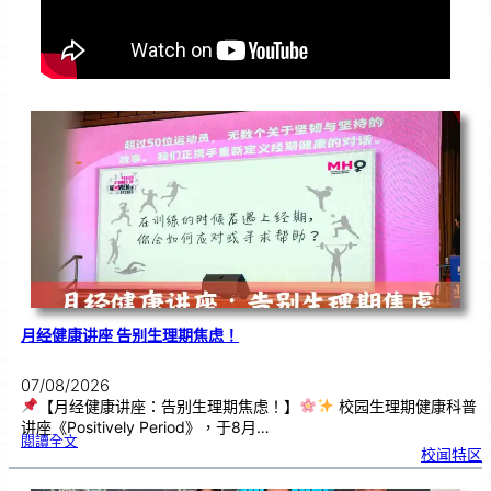
月经健康讲座 告别生理期焦虑！
07/08/2026
【月经健康讲座：告别生理期焦虑！】
校园生理期健康科普
讲座《Positively Period》，于8月…
:
閱讀全文
月
校闻特区
经
健
康
讲
座