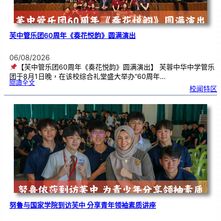
芙中管乐团60周年《奏花悦韵》圆满演出
06/08/2026
【芙中管乐团60周年《奏花悦韵》圆满演出】 芙蓉中华中学管乐
团于8月1日晚，在该校综合礼堂盛大举办“60周年…
:
閱讀全文
芙
校闻特区
中
管
乐
团
6
0
周
年
《
奏
花
悦
韵
》
圆
满
演
出
努鲁与国家学院到访芙中 分享青年领袖素质讲座