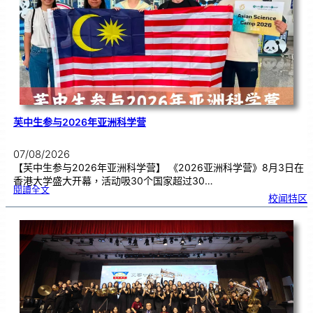
期
焦
虑
！
芙中生参与2026年亚洲科学营
07/08/2026
【芙中生参与2026年亚洲科学营】 《2026亚洲科学营》8月3日在
香港大学盛大开幕，活动吸30个国家超过30…
:
閱讀全文
芙
校闻特区
中
生
参
与
2
0
2
6
年
亚
洲
科
学
营