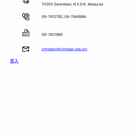
70200 Seremban, N.S.D.K. Malaysia
06-7612782, 06-7646984
06-7621890
chhsban@chhsban.edu.my
登入