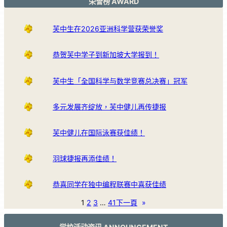
荣誉榜 AWARD
芙中生在2026亚洲科学营获荣誉奖
恭贺芙中学子到新加坡大学报到！
芙中生「全国科学与数学竞赛总决赛」冠军
多元发展齐绽放，芙中健儿再传捷报
芙中健儿在国际泳赛获佳绩！
羽球捷报再添佳绩！
恭喜同学在独中编程联赛中喜获佳绩
1
2
3
…
41
下一頁
»