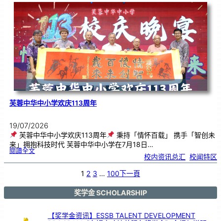
．
工
笔
雅
集
．
长
荣
丹
青
》
书
画
展
开
幕
芙蓉中华中小学欢庆113周年
19/07/2026
芙蓉中华中小学欢庆113周年
秉持「情怀百载」 携手「智创未
来」拥抱科技时代 芙蓉中华中小学在7月18日…
:
閱讀全文
芙
校内资讯总汇
, 
校闻特区
蓉
中
华
中
小
1
2
3
…
100
下一頁
学
欢
庆
1
1
3
奖学金 SCHOLARSHIP
周
年
【奖学金资讯】ESSB TALENT DEVELOPMENT