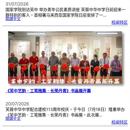
31/07/2026
国家学院到访芙中 举办青年公民素质讲座 芙蓉中华中学日前迎来一
群特别的客人，首相署马来西亚国家学院日前安排了一…
:
閱讀全文
努
校闻特区
鲁
与
国
家
学
院
到
访
芙
中
分
享
青
年
领
袖
素
质
讲
座
《芙中艺韵．工笔雅集．长荣丹青》书画展开幕
20/07/2026
芙蓉中华中学配合建校113周年校庆，于今日（7月18日）隆重举办
《芙中艺韵．工笔雅集．长荣丹青》书画展。此次展…
:
閱讀全文
《
校闻特区
芙
中
艺
韵