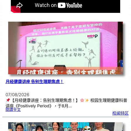
月经健康讲座 告别生理期焦虑！
07/08/2026
【月经健康讲座：告别生理期焦虑！】
校园生理期健康科普
讲座《Positively Period》，于8月…
:
閱讀全文
月
校闻特区
经
健
康
讲
座
告
别
生
理