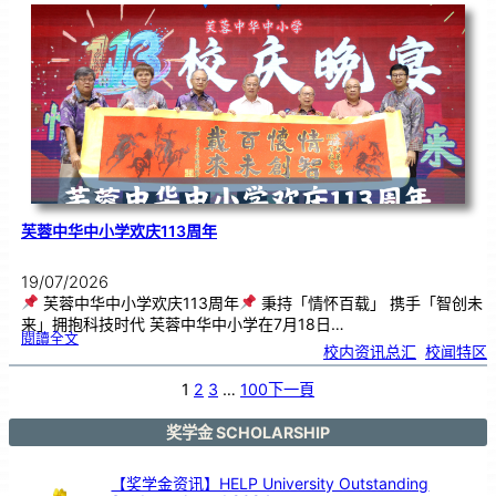
．
工
笔
雅
集
．
长
荣
丹
青
》
书
画
展
开
幕
芙蓉中华中小学欢庆113周年
19/07/2026
芙蓉中华中小学欢庆113周年
秉持「情怀百载」 携手「智创未
来」拥抱科技时代 芙蓉中华中小学在7月18日…
:
閱讀全文
芙
校内资讯总汇
, 
校闻特区
蓉
中
华
中
小
1
2
3
…
100
下一頁
学
欢
庆
1
1
3
奖学金 SCHOLARSHIP
周
年
【奖学金资讯】HELP University Outstanding