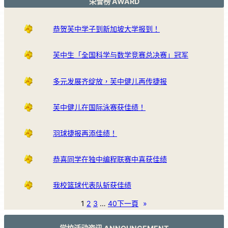
荣誉榜 AWARD
恭贺芙中学子到新加坡大学报到！
芙中生「全国科学与数学竞赛总决赛」冠军
多元发展齐绽放，芙中健儿再传捷报
芙中健儿在国际泳赛获佳绩！
羽球捷报再添佳绩！
恭喜同学在独中编程联赛中喜获佳绩
我校篮球代表队斩获佳绩
1
2
3
…
40
下一頁
»