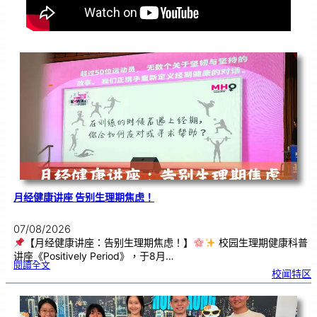
月经健康讲座 告别生理期焦虑！
07/08/2026
【月经健康讲座：告别生理期焦虑！】
校园生理期健康科普
讲座《Positively Period》，于8月…
:
閱讀全文
月
校闻特区
经
健
康
讲
座
告
别
生
理