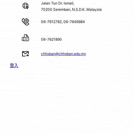
Jalan Tun Dr. Ismail,
70200 Seremban, N.S.D.K. Malaysia
06-7612782, 06-7646984
06-7621890
chhsban@chhsban.edu.my
登入