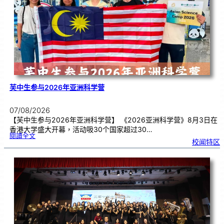
期
焦
虑
！
芙中生参与2026年亚洲科学营
07/08/2026
【芙中生参与2026年亚洲科学营】 《2026亚洲科学营》8月3日在
香港大学盛大开幕，活动吸30个国家超过30…
:
閱讀全文
芙
校闻特区
中
生
参
与
2
0
2
6
年
亚
洲
科
学
营