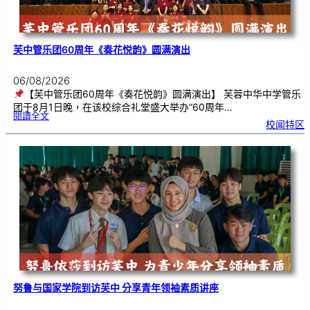
芙中管乐团60周年《奏花悦韵》圆满演出
06/08/2026
【芙中管乐团60周年《奏花悦韵》圆满演出】 芙蓉中华中学管乐
团于8月1日晚，在该校综合礼堂盛大举办“60周年…
:
閱讀全文
芙
校闻特区
中
管
乐
团
6
0
周
年
《
奏
花
悦
韵
》
圆
满
演
出
努鲁与国家学院到访芙中 分享青年领袖素质讲座