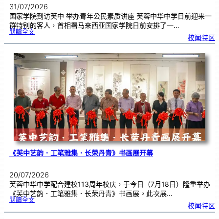
31/07/2026
国家学院到访芙中 举办青年公民素质讲座 芙蓉中华中学日前迎来一
群特别的客人，首相署马来西亚国家学院日前安排了一…
:
閱讀全文
努
校闻特区
鲁
与
国
家
学
院
到
访
芙
中
分
享
青
年
领
袖
素
质
讲
座
《芙中艺韵．工笔雅集．长荣丹青》书画展开幕
20/07/2026
芙蓉中华中学配合建校113周年校庆，于今日（7月18日）隆重举办
《芙中艺韵．工笔雅集．长荣丹青》书画展。此次展…
:
閱讀全文
《
校闻特区
芙
中
艺
韵