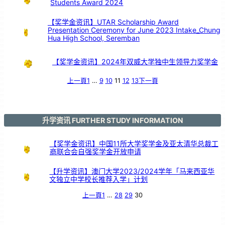
Students Award 2024
引
亲
情
共
鸣
【奖学金资讯】UTAR Scholarship Award
Presentation Ceremony for June 2023 Intake_Chung
Hua High School, Seremban
【奖学金资讯】2024年双威大学独中生领导力奖学金
上一頁
1
…
9
10
11
12
13
下一頁
升学资讯 FURTHER STUDY INFORMATION
【奖学金资讯】中国11所大学奖学金及亚太清华总裁工
商联合会自强奖学金开放申请
【升学资讯】澳门大学2023/2024学年「马来西亚华
文独立中学校长推荐入学」计划
上一頁
1
…
28
29
30