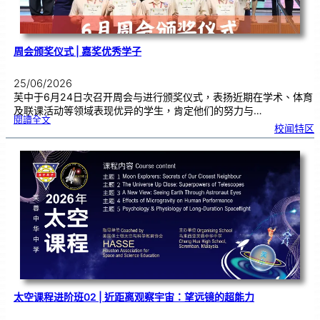
周会颁奖仪式 | 嘉奖优秀学子
25/06/2026
芙中于6月24日次召开周会与进行颁奖仪式，表扬近期在学术、体育
及联课活动等领域表现优异的学生，肯定他们的努力与…
:
閱讀全文
周
校闻特区
会
颁
奖
仪
式
|
嘉
奖
优
秀
学
子
太空课程进阶班02 | 近距离观察宇宙：望远镜的超能力