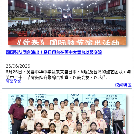
金
牌
！
四国鼓队同台演出！马日印台在芙中大舞台以鼓交流
26/06/2026
6月25日，芙蓉中华中学迎来来自日本、印尼及台湾的鼓艺团队，与
芙中二十四节令鼓队齐聚综合礼堂，以鼓会友、以艺传…
:
閱讀全文
四
校闻特区
国
鼓
队
同
台
演
出
！
马
日
印
台
在
芙
中
大
舞
台
以
鼓
交
流