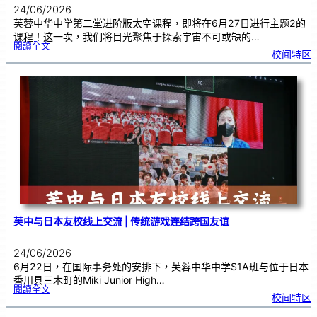
24/06/2026
芙蓉中华中学第二堂进阶版太空课程，即将在6月27日进行主题2的
课程！这一次，我们将目光聚焦于探索宇宙不可或缺的…
:
閱讀全文
太
校闻特区
空
课
程
进
阶
班
0
2
|
近
距
离
观
察
宇
宙
：
望
远
镜
的
超
能
力
芙中与日本友校线上交流 | 传统游戏连结跨国友谊
24/06/2026
6月22日，在国际事务处的安排下，芙蓉中华中学S1A班与位于日本
香川县三木町的Miki Junior High…
:
閱讀全文
芙
校闻特区
中
与
日
本