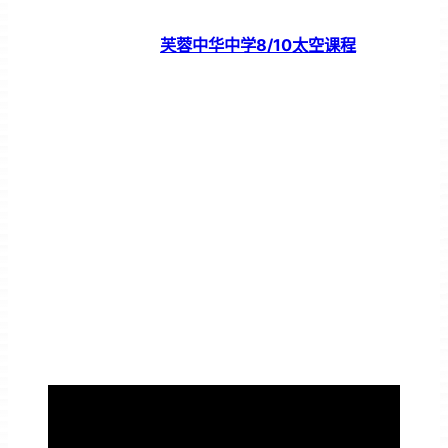
芙蓉中华中学8/10太空课程