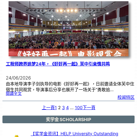
友
校
线
上
交
流
|
传
统
游
戏
连
结
跨
国
友
谊
工程师跨界追梦24年，《好好再一起》芙中引亲情共鸣
24/06/2026
由本地导演李子剑执导的电影《好好再一起》，日前邀请全体芙中住
宿生共同观赏，导演事后分享也展开了一场关于“勇敢追…
:
閱讀全文
工
校闻特区
程
师
跨
界
追
上一頁
1
2
3
4
…
100
下一頁
梦
2
4
年
，
《
奖学金 SCHOLARSHIP
好
好
再
一
起
》
【奖学金资讯】HELP University Outstanding
芙
中