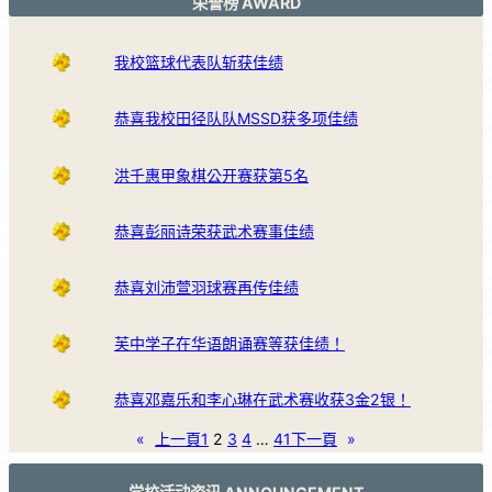
荣誉榜 AWARD
我校篮球代表队斩获佳绩
恭喜我校田径队队MSSD获多项佳绩
洪千惠甲象棋公开赛获第5名
恭喜彭丽诗荣获武术赛事佳绩
恭喜刘沛萱羽球赛再传佳绩
芙中学子在华语朗诵赛等获佳绩！
恭喜邓嘉乐和李心琳在武术赛收获3金2银！
«
上一頁
1
2
3
4
…
41
下一頁
»