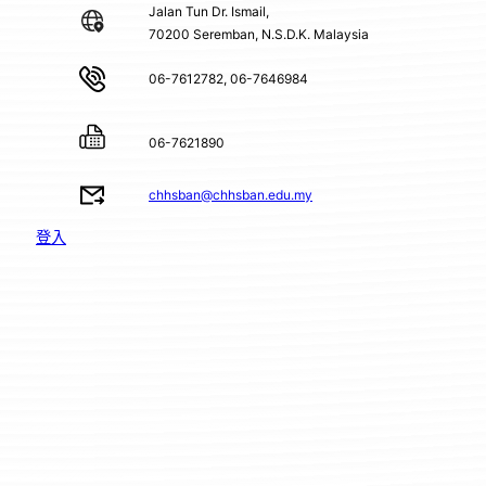
Jalan Tun Dr. Ismail,
70200 Seremban, N.S.D.K. Malaysia
06-7612782, 06-7646984
06-7621890
chhsban@chhsban.edu.my
登入