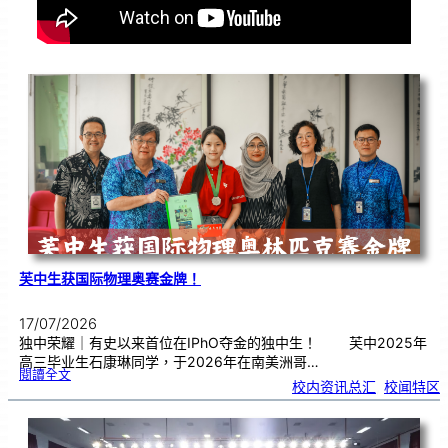
芙中生获国际物理奥赛金牌！
17/07/2026
独中荣耀｜有史以来首位在IPhO夺金的独中生！ 芙中2025年
高三毕业生石康琳同学，于2026年在南美洲哥…
:
閱讀全文
芙
校内资讯总汇
, 
校闻特区
中
生
获
国
际
物
理
奥
赛