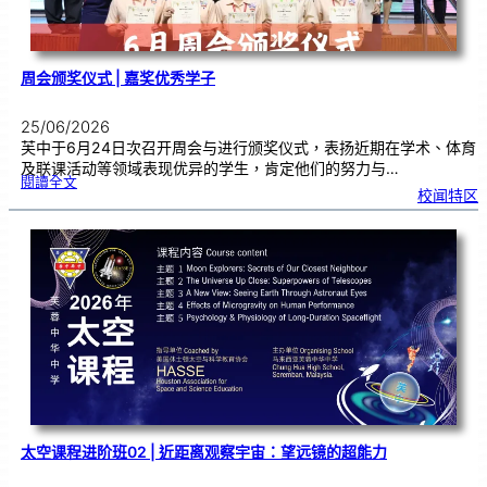
周会颁奖仪式 | 嘉奖优秀学子
25/06/2026
芙中于6月24日次召开周会与进行颁奖仪式，表扬近期在学术、体育
及联课活动等领域表现优异的学生，肯定他们的努力与…
:
閱讀全文
周
校闻特区
会
颁
奖
仪
式
|
嘉
奖
优
秀
学
子
太空课程进阶班02 | 近距离观察宇宙：望远镜的超能力