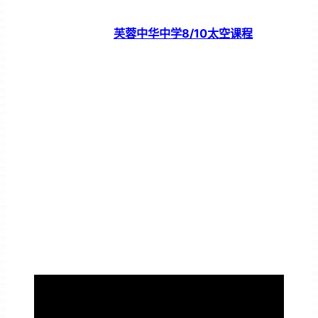
芙蓉中华中学8/10太空课程