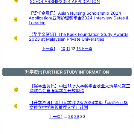
SCHOLARSHIP2024 APPLICATION
引
亲
情
共
鸣
【奖学金资讯】Asian Nursing Scholarship 2024
Application/亚洲护理奖学金2024-Interview Dates &
Location
【奖学金资讯】The Kuok Foundation Study Awards
2023 at Malaysian Private Universities
上一頁
1
…
10
11
12
13
下一頁
升学资讯 FURTHER STUDY INFORMATION
【奖学金资讯】中国11所大学奖学金及亚太清华总裁工
商联合会自强奖学金开放申请
【升学资讯】澳门大学2023/2024学年「马来西亚华
文独立中学校长推荐入学」计划
上一頁
1
…
28
29
30