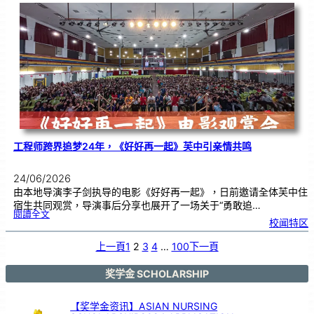
友
校
线
上
交
流
|
传
统
游
戏
连
结
跨
国
友
谊
工程师跨界追梦24年，《好好再一起》芙中引亲情共鸣
24/06/2026
由本地导演李子剑执导的电影《好好再一起》，日前邀请全体芙中住
宿生共同观赏，导演事后分享也展开了一场关于“勇敢追…
:
閱讀全文
工
校闻特区
程
师
跨
界
追
上一頁
1
2
3
4
…
100
下一頁
梦
2
4
年
，
《
奖学金 SCHOLARSHIP
好
好
再
一
起
》
【奖学金资讯】ASIAN NURSING
芙
中