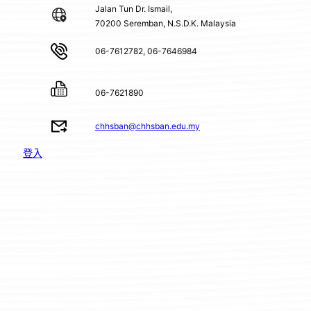
Jalan Tun Dr. Ismail,
70200 Seremban, N.S.D.K. Malaysia
06-7612782, 06-7646984
06-7621890
chhsban@chhsban.edu.my
登入