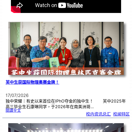
芙中生获国际物理奥赛金牌！
17/07/2026
独中荣耀｜有史以来首位在IPhO夺金的独中生！ 芙中2025年
高三毕业生石康琳同学，于2026年在南美洲哥…
:
閱讀全文
芙
校内资讯总汇
, 
校闻特区
中
生
获
国
际
物
理
奥
赛