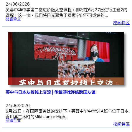
24/06/2026
芙蓉中华中学第二堂进阶版太空课程，即将在6月27日进行主题2的
课程！这一次，我们将目光聚焦于探索宇宙不可或缺的…
:
閱讀全文
太
校闻特区
空
课
程
进
阶
班
0
2
|
近
距
离
观
察
宇
宙
：
望
远
镜
的
超
能
力
芙中与日本友校线上交流 | 传统游戏连结跨国友谊
24/06/2026
6月22日，在国际事务处的安排下，芙蓉中华中学S1A班与位于日本
香川县三木町的Miki Junior High…
:
閱讀全文
芙
校闻特区
中
与
日
本