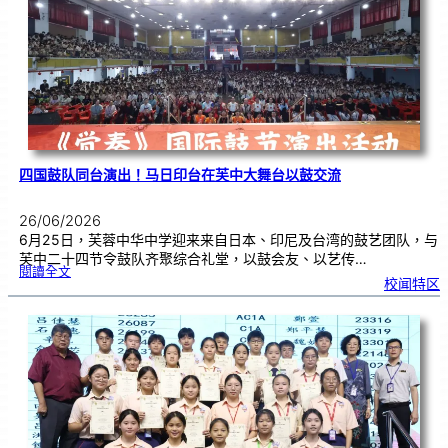
金
牌
！
四国鼓队同台演出！马日印台在芙中大舞台以鼓交流
26/06/2026
6月25日，芙蓉中华中学迎来来自日本、印尼及台湾的鼓艺团队，与
芙中二十四节令鼓队齐聚综合礼堂，以鼓会友、以艺传…
:
閱讀全文
四
校闻特区
国
鼓
队
同
台
演
出
！
马
日
印
台
在
芙
中
大
舞
台
以
鼓
交
流