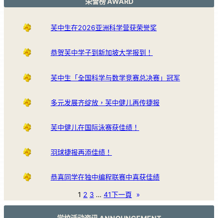
荣誉榜 AWARD
芙中生在2026亚洲科学营获荣誉奖
恭贺芙中学子到新加坡大学报到！
芙中生「全国科学与数学竞赛总决赛」冠军
多元发展齐绽放，芙中健儿再传捷报
芙中健儿在国际泳赛获佳绩！
羽球捷报再添佳绩！
恭喜同学在独中编程联赛中喜获佳绩
1
2
3
…
41
下一頁
»