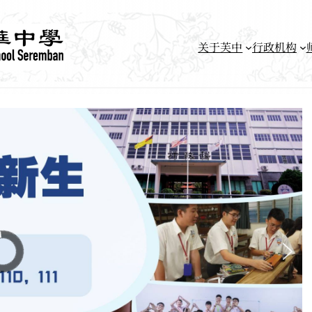
关于芙中
行政机构