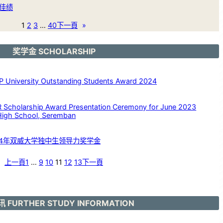
佳绩
1
2
3
…
40
下一頁
»
奖学金 SCHOLARSHIP
versity Outstanding Students Award 2024
larship Award Presentation Ceremony for June 2023
High School, Seremban
24年双威大学独中生领导力奖学金
上一頁
1
…
9
10
11
12
13
下一頁
 FURTHER STUDY INFORMATION