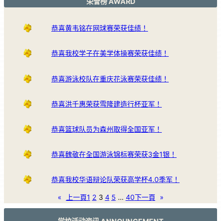
荣誉榜 AWARD
恭喜黄韦铭在网球赛荣获佳绩！
恭喜我校学子在美学体操赛荣获佳绩！
恭喜游泳校队在重庆花泳赛荣获佳绩！
恭喜洪千惠荣获雪隆建造行杯亚军！
恭喜篮球队员为森州取得全国亚军！
恭喜魏敬在全国游泳锦标赛荣获3金1银！
恭喜我校华语辩论队荣获高学杯4.0季军！
«
上一頁
1
2
3
4
5
…
40
下一頁
»