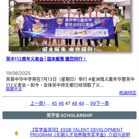
访
循
人
|
交
流
深
化
教
学
实
践
芙中112周年义卖会 | 固本贩售 邀您同行！
19/06/2025
芙蓉中华中学将在7月13日（星期日）举行 #星洲情义嘉年华暨芙中
112义卖会。如今，全体芙中师生都已经领取了义…
:
閱讀全文
芙
校闻特区
中
1
1
2
周
上一頁
1
…
45
46
47
48
49
…
99
下一頁
年
义
卖
会
|
固
奖学金 SCHOLARSHIP
本
贩
售
邀
您
同
【奖学金资讯】ESSB TALENT DEVELOPMENT
行
！
PROGRAM《东钢人才培养服务奖学金》介绍与说明