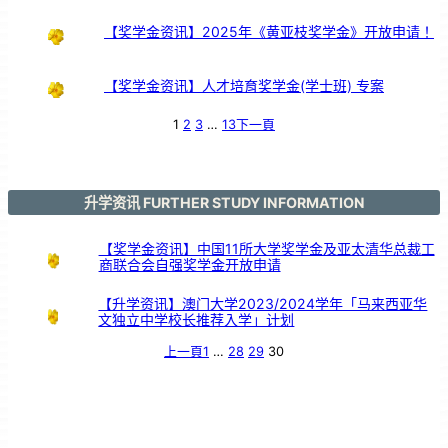
【奖学金资讯】2025年《黄亚枝奖学金》开放申请！
【奖学金资讯】人才培育奖学金(学士班) 专案
1
2
3
…
13
下一頁
升学资讯 FURTHER STUDY INFORMATION
【奖学金资讯】中国11所大学奖学金及亚太清华总裁工
商联合会自强奖学金开放申请
【升学资讯】澳门大学2023/2024学年「马来西亚华
文独立中学校长推荐入学」计划
上一頁
1
…
28
29
30