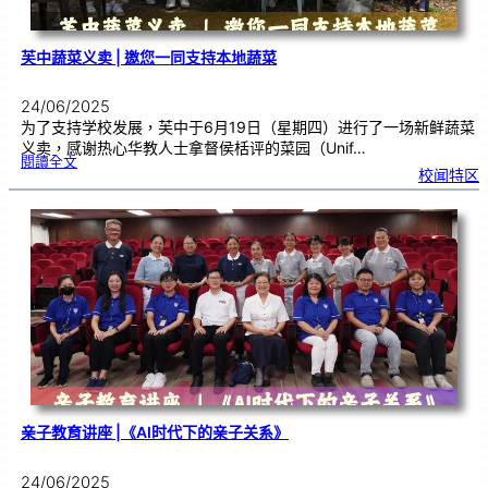
芙中蔬菜义卖 | 邀您一同支持本地蔬菜
24/06/2025
为了支持学校发展，芙中于6月19日（星期四）进行了一场新鲜蔬菜
义卖，感谢热心华教人士拿督侯栝评的菜园（Unif…
:
閱讀全文
芙
校闻特区
中
蔬
菜
义
卖
|
邀
您
一
同
支
持
本
地
蔬
菜
亲子教育讲座 |《AI时代下的亲子关系》
24/06/2025