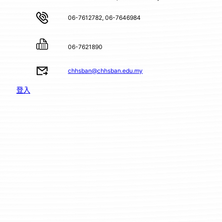
06-7612782, 06-7646984
06-7621890
chhsban@chhsban.edu.my
登入