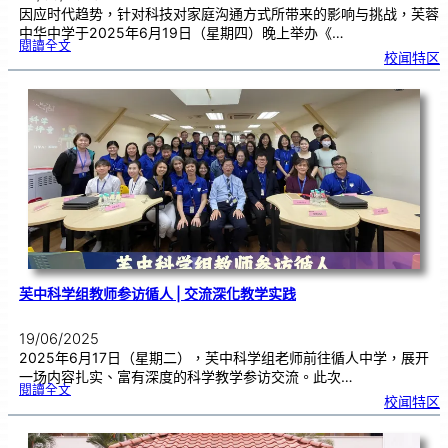
因应时代趋势，针对科技对家庭沟通方式所带来的影响与挑战，芙蓉
中华中学于2025年6月19日（星期四）晚上举办《…
:
閱讀全文
亲
校闻特区
子
教
育
讲
座
|
《
A
I
时
代
下
的
亲
子
关
系
》
芙中科学组教师参访循人 | 交流深化教学实践
19/06/2025
2025年6月17日（星期二），芙中科学组老师前往循人中学，展开
一场内容扎实、富有深度的科学教学参访交流。此次…
:
閱讀全文
芙
校闻特区
中
科
学
组
教
师
参