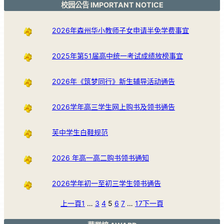
校园公告 IMPORTANT NOTICE
2026年森州华小教师子女申请半免学费事宜
2025年第51届高中统一考试成绩放榜事宜
2026年《筑梦同行》新生辅导活动通告
2026学年高三学生网上购书及领书通告
芙中学生白鞋规范
2026 年高一高二购书领书通知
2026学年初一至初三学生领书通告
上一頁
1
…
3
4
5
6
7
…
17
下一頁