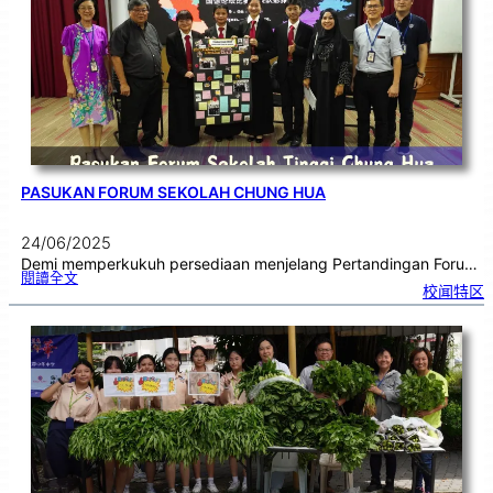
为
考
生
注
入
备
考
动
能
PASUKAN FORUM SEKOLAH CHUNG HUA
24/06/2025
Demi memperkukuh persediaan menjelang Pertandingan Foru…
:
閱讀全文
P
校闻特区
a
s
u
k
a
n
F
o
r
u
m
S
e
k
o
l
a
h
C
h
u
n
g
H
u
a