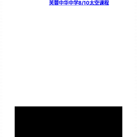
芙蓉中华中学8/10太空课程