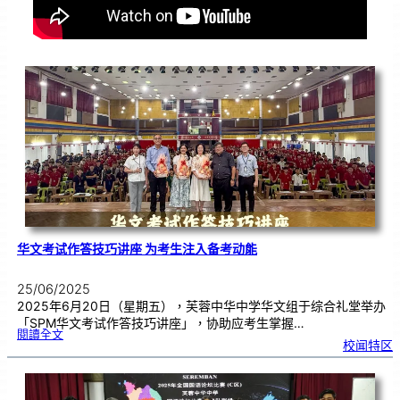
华文考试作答技巧讲座 为考生注入备考动能
25/06/2025
2025年6月20日（星期五），芙蓉中华中学华文组于综合礼堂举办
「SPM华文考试作答技巧讲座」，协助应考生掌握…
:
閱讀全文
华
校闻特区
文
考
试
作
答
技
巧
讲
座