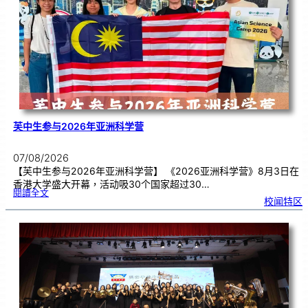
理
期
焦
虑
！
芙中生参与2026年亚洲科学营
07/08/2026
【芙中生参与2026年亚洲科学营】 《2026亚洲科学营》8月3日在
香港大学盛大开幕，活动吸30个国家超过30…
:
閱讀全文
芙
校闻特区
中
生
参
与
2
0
2
6
年
亚
洲
科
学
营