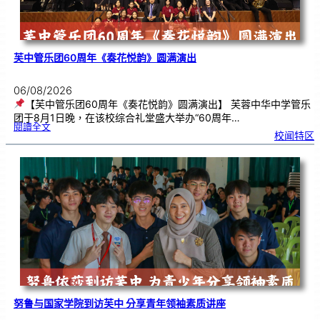
芙中管乐团60周年《奏花悦韵》圆满演出
06/08/2026
【芙中管乐团60周年《奏花悦韵》圆满演出】 芙蓉中华中学管乐
团于8月1日晚，在该校综合礼堂盛大举办“60周年…
:
閱讀全文
芙
校闻特区
中
管
乐
团
6
0
周
年
《
奏
花
悦
韵
》
圆
满
演
出
努鲁与国家学院到访芙中 分享青年领袖素质讲座