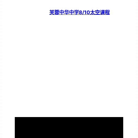
芙蓉中华中学8/10太空课程