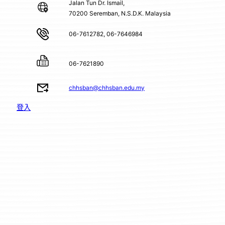
Jalan Tun Dr. Ismail,
70200 Seremban, N.S.D.K. Malaysia
06-7612782, 06-7646984
06-7621890
chhsban@chhsban.edu.my
登入