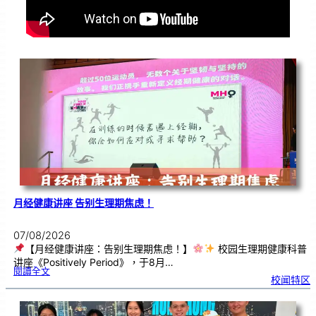
月经健康讲座 告别生理期焦虑！
07/08/2026
【月经健康讲座：告别生理期焦虑！】
校园生理期健康科普
讲座《Positively Period》，于8月…
:
閱讀全文
月
校闻特区
经
健
康
讲
座
告
别
生