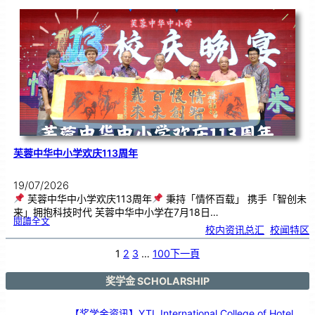
韵
．
工
笔
雅
集
．
长
荣
丹
青
》
书
画
展
开
幕
芙蓉中华中小学欢庆113周年
19/07/2026
芙蓉中华中小学欢庆113周年
秉持「情怀百载」 携手「智创未
来」拥抱科技时代 芙蓉中华中小学在7月18日…
:
閱讀全文
芙
校内资讯总汇
, 
校闻特区
蓉
中
华
中
小
1
2
3
…
100
下一頁
学
欢
庆
1
1
3
奖学金 SCHOLARSHIP
周
年
【奖学金资讯】YTL International College of Hotel