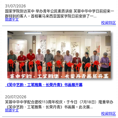
31/07/2026
国家学院到访芙中 举办青年公民素质讲座 芙蓉中华中学日前迎来一
群特别的客人，首相署马来西亚国家学院日前安排了一…
:
閱讀全文
努
校闻特区
鲁
与
国
家
学
院
到
访
芙
中
分
享
青
年
领
袖
素
质
讲
座
《芙中艺韵．工笔雅集．长荣丹青》书画展开幕
20/07/2026
芙蓉中华中学配合建校113周年校庆，于今日（7月18日）隆重举办
《芙中艺韵．工笔雅集．长荣丹青》书画展。此次展…
:
閱讀全文
《
校闻特区
芙
中
艺