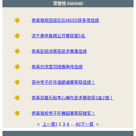
荣誉榜 AWARD
恭喜我校田径队队MSSD获多项佳绩
洪千惠甲象棋公开赛获第5名
恭喜彭丽诗荣获武术赛事佳绩
恭喜刘沛萱羽球赛再传佳绩
芙中学子在华语朗诵赛等获佳绩！
恭喜邓嘉乐和李心琳在武术赛收获3金2银！
恭喜我校学子在舞蹈赛荣获银奖！
«
上一頁
1
2
3
4
…
40
下一頁
»