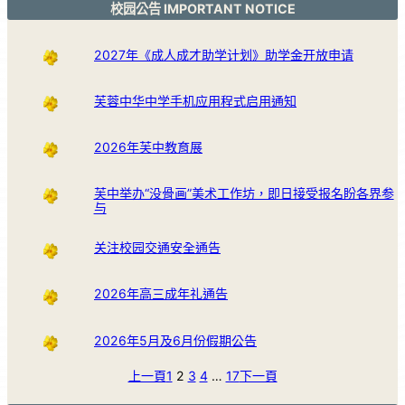
校园公告 IMPORTANT NOTICE
2027年《成人成才助学计划》助学金开放申请
芙蓉中华中学手机应用程式启用通知
2026年芙中教育展
芙中举办“没骨画”美术工作坊，即日接受报名盼各界参
与
关注校园交通安全通告
2026年高三成年礼通告
2026年5月及6月份假期公告
上一頁
1
2
3
4
…
17
下一頁