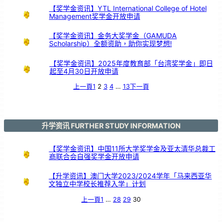
【奖学金资讯】YTL International College of Hotel
Management奖学金开放申请
【奖学金资讯】金务大奖学金（GAMUDA
Scholarship）全额资助，助你实现梦想!
【奖学金资讯】2025年度教育部「台湾奖学金」即日
起至4月30日开放申请
上一頁
1
2
3
4
…
13
下一頁
升学资讯 FURTHER STUDY INFORMATION
【奖学金资讯】中国11所大学奖学金及亚太清华总裁工
商联合会自强奖学金开放申请
【升学资讯】澳门大学2023/2024学年「马来西亚华
文独立中学校长推荐入学」计划
上一頁
1
…
28
29
30