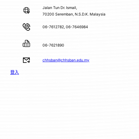
Jalan Tun Dr. Ismail,
70200 Seremban, N.S.D.K. Malaysia
06-7612782, 06-7646984
06-7621890
chhsban@chhsban.edu.my
登入