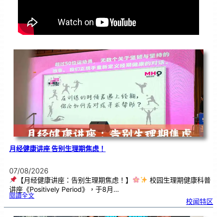
月经健康讲座 告别生理期焦虑！
07/08/2026
【月经健康讲座：告别生理期焦虑！】
校园生理期健康科普
讲座《Positively Period》，于8月…
:
閱讀全文
月
校闻特区
经
健
康
讲
座