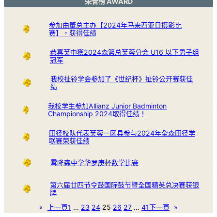
荣誉榜 AWARD
参加由董总主办【2024年马来西亚日摄影比
赛】，获得佳绩
恭喜芙中獲2024森篮总芙蓉分会 U16 以下男子组
冠军
我校扯铃学会参加了《世纪杯》扯铃公开赛获佳
绩
我校学生参加Allianz Junior Badminton
Championship 2024取得佳绩！
田径校队代表芙蓉一区县参与2024年全森田径学
联赛荣获佳绩
雪隆森中学华罗庚杯数学比赛
第六届廿四节令鼓国际鼓节暨全国精英总决赛获银
牌
«
上一頁
1
…
23
24
25
26
27
…
41
下一頁
»