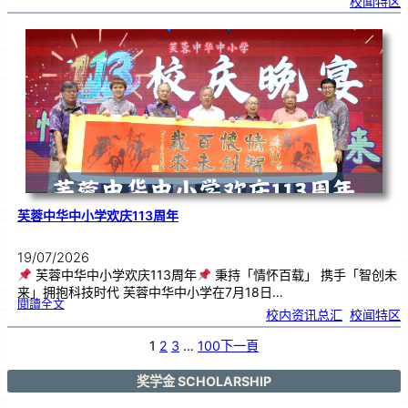
校闻特区
芙
中
艺
韵
．
工
笔
雅
集
．
长
荣
丹
青
》
书
画
展
开
幕
芙蓉中华中小学欢庆113周年
19/07/2026
芙蓉中华中小学欢庆113周年
秉持「情怀百载」 携手「智创未
来」拥抱科技时代 芙蓉中华中小学在7月18日…
:
閱讀全文
芙
校内资讯总汇
, 
校闻特区
蓉
中
华
中
小
1
2
3
…
100
下一頁
学
欢
庆
1
1
3
奖学金 SCHOLARSHIP
周
年