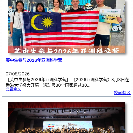
告
别
生
理
期
焦
虑
！
芙中生参与2026年亚洲科学营
07/08/2026
【芙中生参与2026年亚洲科学营】 《2026亚洲科学营》8月3日在
香港大学盛大开幕，活动吸30个国家超过30…
:
閱讀全文
芙
校闻特区
中
生
参
与
2
0
2
6
年
亚
洲
科
学
营