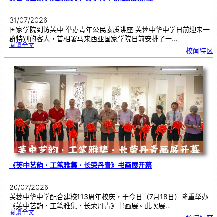
31/07/2026
国家学院到访芙中 举办青年公民素质讲座 芙蓉中华中学日前迎来一
群特别的客人，首相署马来西亚国家学院日前安排了一…
:
閱讀全文
努
校闻特区
鲁
与
国
家
学
院
到
访
芙
中
分
享
青
年
领
袖
素
质
讲
座
《芙中艺韵．工笔雅集．长荣丹青》书画展开幕
20/07/2026
芙蓉中华中学配合建校113周年校庆，于今日（7月18日）隆重举办
《芙中艺韵．工笔雅集．长荣丹青》书画展。此次展…
:
閱讀全文
《