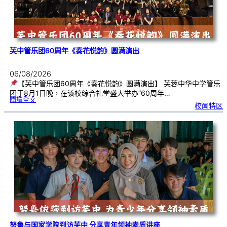
芙中管乐团60周年《奏花悦韵》圆满演出
06/08/2026
【芙中管乐团60周年《奏花悦韵》圆满演出】 芙蓉中华中学管乐
团于8月1日晚，在该校综合礼堂盛大举办“60周年…
:
閱讀全文
芙
校闻特区
中
管
乐
团
6
0
周
年
《
奏
花
悦
韵
》
圆
满
演
出
努鲁与国家学院到访芙中 分享青年领袖素质讲座