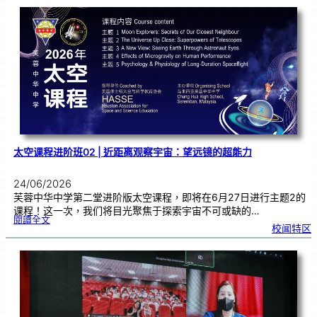
仪
式
|
嘉
奖
优
秀
学
子
太空课程进阶班02 | 近距离观察宇宙：望远镜的超能力
24/06/2026
芙蓉中华中学第二堂进阶版太空课程，即将在6月27日进行主题2的
课程！这一次，我们将目光聚焦于探索宇宙不可或缺的…
:
閱讀全文
太
校闻特区
空
课
程
进
阶
班
0
2
|
近
距
离
观
察
宇
宙
：
望