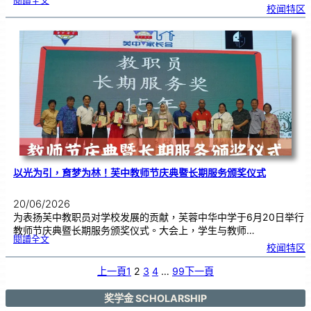
閱讀全文
教
校闻特区
师
节
班
级
布
置
比
赛
颁
奖
仪
式
|
创
意
布
置
营
造
温
馨
校
园
以光为引，育梦为林！芙中教师节庆典暨长期服务颁奖仪式
20/06/2026
为表扬芙中教职员对学校发展的贡献，芙蓉中华中学于6月20日举行
教师节庆典暨长期服务颁奖仪式。大会上，学生与教师…
:
閱讀全文
以
校闻特区
光
为
引
，
育
上一頁
1
2
3
4
…
99
下一頁
梦
为
林
！
芙
中
奖学金 SCHOLARSHIP
教
师