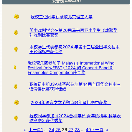
荣誉榜 AWARD
我校三位同学获录取北京理工大学
芙中戏剧学会在第20届马来西亚中学生《戏聚奖
》戏剧比赛获奖
本校学生代表参与2024 年第十三届全国华文独中
田径锦标赛获佳绩
我校管乐团参加了 Malaysia International Wind
Festival (miwFEST) 2024 的 Concert Band &
Ensembles Competition获金奖
我校初中组J3A林芊彤参加第44届全国华文独中三
语演讲比赛获得佳绩
2024年语言文学节暨诗歌朗诵比赛中获奖。
我校同学参加《2024台积电杯 青年尬科学 科学表
达竞赛》获优秀奖
«
上一頁
1
…
24
25
26
27
28
…
40
下一頁
»