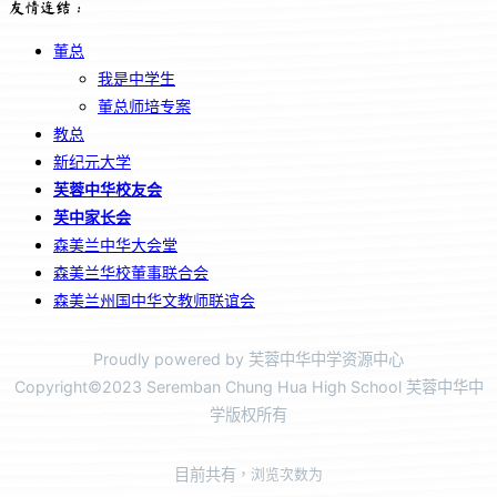
友情连结：
董总
我是中学生
董总师培专案
教总
新纪元大学
芙蓉中华校友会
芙中家长会
森美兰中华大会堂
森美兰华校董事联合会
森美兰州国中华文教师联谊会
Proudly powered by 芙蓉中华中学资源中心
Copyright©2023 Seremban Chung Hua High School 芙蓉中华中
学版权所有
目前共有
，浏览次数为