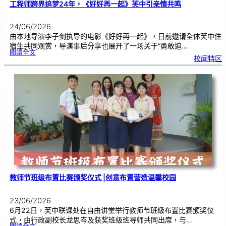
工程师跨界追梦24年，《好好再一起》芙中引亲情共鸣
24/06/2026
由本地导演李子剑执导的电影《好好再一起》，日前邀请全体芙中住
宿生共同观赏，导演事后分享也展开了一场关于“勇敢追…
:
閱讀全文
工
校闻特区
程
师
跨
界
追
梦
2
4
年
，
《
好
好
再
一
起
》
芙
中
引
亲
情
共
鸣
教师节班级布置比赛颁奖仪式 |创意布置营造温馨校园
23/06/2026
6月22日，芙中联课处在自由讲堂举行教师节班级布置比赛颁奖仪
式，由行政副校长龙思岑及获奖班级班导师共同出席，与…
: