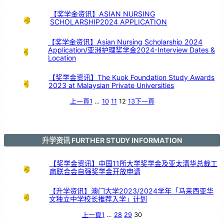
节
庆
典
暨
【奖学金资讯】ASIAN NURSING
长
期
SCHOLARSHIP2024 APPLICATION
服
务
颁
奖
仪
式
【奖学金资讯】Asian Nursing Scholarship 2024
Application/亚洲护理奖学金2024-Interview Dates &
Location
【奖学金资讯】The Kuok Foundation Study Awards
2023 at Malaysian Private Universities
上一頁
1
…
10
11
12
13
下一頁
升学资讯 FURTHER STUDY INFORMATION
【奖学金资讯】中国11所大学奖学金及亚太清华总裁工
商联合会自强奖学金开放申请
【升学资讯】澳门大学2023/2024学年「马来西亚华
文独立中学校长推荐入学」计划
上一頁
1
…
28
29
30