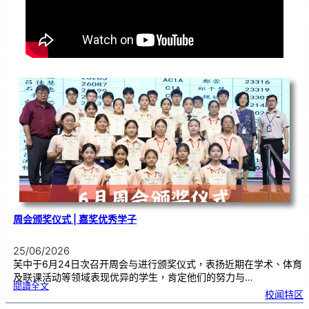
周会颁奖仪式 | 嘉奖优秀学子
25/06/2026
芙中于6月24日次召开周会与进行颁奖仪式，表扬近期在学术、体育
及联课活动等领域表现优异的学生，肯定他们的努力与…
:
閱讀全文
周
校闻特区
会
颁
奖