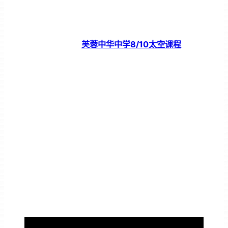
芙蓉中华中学8/10太空课程